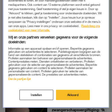
advertenties te tonen, en voor marketingdoeleinden delen met 4
leven, maar wow: ik ervaar het moederschap echt als heel
mediapartners. Ook content van 13 externe platformen wordt enkel getoond
zwaar. Ik combineer mijn relatief grote gezin met drie dagen
met jouw toestemming. Geef toestemming of stel je eigen keuze in. Door op
"Akkoord" te klikken, geef je toestemming voor onderstaande doeleinden. Wil
werken en die balans is heel moeilijk te vinden. Voor mijn
je niet alles toestaan, klik dan op “Instellen”. Jouw keuze kun je opnieuw
gevoel doe ik altijd iemand tekort, ook al wéét ik dat dit niet zo
aanpassen via “Privacy-instellingen” onderaan onze websites of in de menu’s
is. Als ik werk, zijn ze bij hun vader of oma: ze komen
van onze apps. Lees meer in ons privacy- en cookiebeleid.
Raadpleeg ons
cookiebeleid voor meer informatie.
helemaal geen liefde of aandacht tekort.
Wij en onze partners verwerken gegevens voor de volgende
doeleinden:
Toch voel ik elke dag een enorm schuldgevoel, vooral als ik zie
Informatie op een apparaat opslaan en/of openen. Beperkte gegevens
dat de kinderen het jammer vinden als ik ’s ochtends de
gebruiken om advertenties te selecteren. Publieksgroepen begrijpen aan de
voordeur achter me dichttrek. En toegeven dat ik dingen
hand van statistieken of combinaties van gegevens uit verschillende bronnen.
Profielen aanmaken ten behoeve van gepersonaliseerde advertenties.
moeilijk vind, voelt toch een beetje als falen. Mijn kinderen zijn
Contentprestaties meten. Diensten ontwikkelen en verbeteren. Profielen
gebruiken voor de selectie van gepersonaliseerde advertenties. Beperkte
mijn hele wereld, maar had ik er misschien later aan moeten
gegevens gebruiken om content te selecteren. Profielen aanmaken ter
personalisatie van content. Profielen gebruiken ter selectie van
beginnen? Ben ik de enige met zo’n schuldgevoel? Wordt het
gepersonaliseerde content. De prestaties van advertenties meten.
makkelijker als ze ouder worden?”
Derde partijen lijst
Lees
hier
meer van Nadia’s ervaringen.
Instellen
Akkoord
Gesloopt door
zwangerschapsvergiftiging: 'Ik