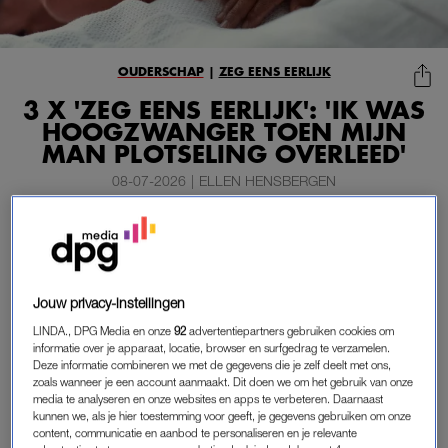
OUDERSCHAP
|
ZEG EENS EERLIJK
3 X 'ZEG EENS EERLIJK': 'IK WAS
HOOGZWANGER TOEN MIJN
MAN PLOTSELING OVERLEED'
08-07-2026
|
ELLEN HENSBERGEN
In de rubriek ‘
Zeg eens eerlijk
‘ staan eerlijke verhalen
over het moederschap centraal. Want ja, het is prachtig,
maar soms ook gewoon verdomd hard werken.
Jouw privacy-instellingen
Hieronder lees je drie van deze verhalen die eerder op
LINDA., DPG Media en onze
92
advertentiepartners gebruiken cookies om
LINDA.nl werden gepubliceerd.
informatie over je apparaat, locatie, browser en surfgedrag te verzamelen.
Deze informatie combineren we met de gegevens die je zelf deelt met ons,
zoals wanneer je een account aanmaakt. Dit doen we om het gebruik van onze
media te analyseren en onze websites en apps te verbeteren. Daarnaast
NADIA
kunnen we, als je hier toestemming voor geeft, je gegevens gebruiken om onze
“Ik ben van nature positief ingesteld en sta dankbaar in het
content, communicatie en aanbod te personaliseren en je relevante