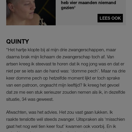
heb vier maanden niemand
gezien'
LEES OOK
QUINTY
“Het hartje klopte bij al mijn drie zwangerschappen, maar
daarna brak mijn lichaam de zwangerschap toch af. Van
artsen kreeg ik steevast te horen dat ik nog jong was en dat er
niet per se iets aan de hand was: ‘domme pech’. Maar na drie
keer domme pech op hetzelfde moment lijkt er toch sprake
van een patroon, ongeacht mijn leeftijd? Ik kreeg het gevoel
dat ze me een stuk serieuzer zouden nemen als ik, in dezelfde
situatie, 34 was geweest.
Afwachten, was het advies. Het zou vast gaan lukken. Ik
raakte tenslotte wél steeds zwanger. Uitspraken als ‘misschien
gaat het nog wel tien keer fout’ kwamen ook voorbij. En ik