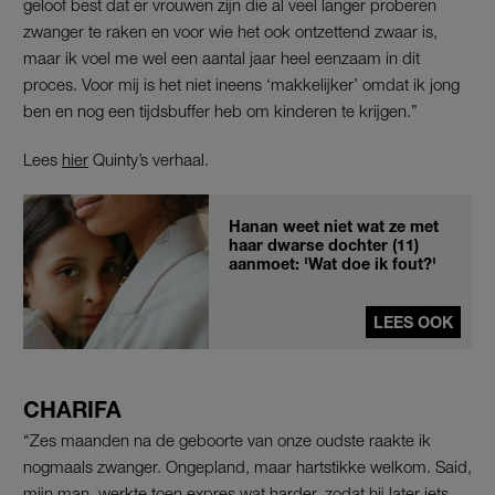
geloof best dat er vrouwen zijn die al veel langer proberen
zwanger te raken en voor wie het ook ontzettend zwaar is,
maar ik voel me wel een aantal jaar heel eenzaam in dit
proces. Voor mij is het niet ineens ‘makkelijker’ omdat ik jong
ben en nog een tijdsbuffer heb om kinderen te krijgen.”
Lees
hier
Quinty’s verhaal.
Hanan weet niet wat ze met
haar dwarse dochter (11)
aanmoet: 'Wat doe ik fout?'
LEES OOK
CHARIFA
“Zes maanden na de geboorte van onze oudste raakte ik
nogmaals zwanger. Ongepland, maar hartstikke welkom. Said,
mijn man, werkte toen expres wat harder, zodat hij later iets