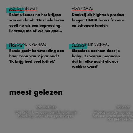
het ziekenhuis’
ZONDER EN MET
ADVERTORIAL
Relatie-issues na het krijgen
Dankzij dit hightech product
van een kind: ‘Ons hele leven
kregen LINDA.lezers frissere
voelt nu als een beproeving,
en schonere tanden
ik vraag me of we het gaan
redden'
PERSOONLIJK VERHAAL
PERSOONLIJK VERHAAL
Renée geeft borstvoeding aan
Slapeloze nachten door je
haar zoon van 2 jaar oud :
baby: 'Er waren maanden
'Ik krijg heel veel kritiek'
dat hij elke nacht elk uur
wakker werd'
meest gelezen
LOÏS IGLESIAS
PODCAST
Loïs (25): 'Ik wil geen pijnstilling bij mijn
'Moeder worden zonder m
bevalling, want ik ben geen pieper'
Bosman maakt podcast ov
dat steeds veran