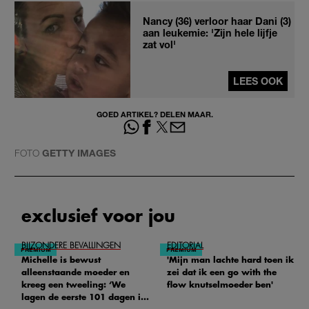
Nancy (36) verloor haar Dani (3)
aan leukemie: 'Zijn hele lijfje
zat vol'
LEES OOK
GOED ARTIKEL? DELEN MAAR.
FOTO
GETTY IMAGES
exclusief voor jou
BIJZONDERE BEVALLINGEN
EDITORIAL
Michelle is bewust
'Mijn man lachte hard toen ik
alleenstaande moeder en
zei dat ik een go with the
kreeg een tweeling: ‘We
flow knutselmoeder ben'
lagen de eerste 101 dagen in