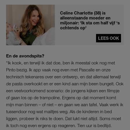
Celine Charlotte (38) is
alleenstaande moeder en
miljonair: 'Ik sta om half vijf ‘s
ochtends op'
LEES OOK
En de avondspits?
“Ik kook, en terwijl ik dat doe, ben ik meestal ook nog met
Pinto bezig. Ik app vaak nog even met Pascalle en onze
technisch tekenares over een ontwerp, en dat allemaal terwijl
de pasta overkookt en er een kind aan mijn been bungelt. Ook
een veelvoorkomend scenario: de jongens kijken een filmpje
of gaan los op de trampoline. Ergens op dat moment komt
mijn man binnen – of niet – en gaan we aan tafel. Vaak werk ik
tussendoor nog wat mailtjes weg. Als de kinderen in bed
liggen, probeer ik niks te doen. Dat lukt niet altijd. Soms moet
ik toch nog even ergens op reageren. Tien uur is bedtijd.