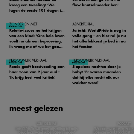
kreeg een tweeling: ‘We
flow knutselmoeder ben'
lagen de eerste 101 dagen in
het ziekenhuis’
ZONDER EN MET
ADVERTORIAL
Relatie-issues na het krijgen
Ja écht: WorldPride is nog in
van een kind: ‘Ons hele leven
volle gang – en hier rol je nu
voelt nu als een beproeving,
het allerlekkerst je bed in na
ik vraag me of we het gaan
het feesten
redden'
PERSOONLIJK VERHAAL
PERSOONLIJK VERHAAL
Renée geeft borstvoeding aan
Slapeloze nachten door je
haar zoon van 2 jaar oud :
baby: 'Er waren maanden
'Ik krijg heel veel kritiek'
dat hij elke nacht elk uur
wakker werd'
meest gelezen
LOÏS IGLESIAS
PODCAST
Loïs (25): 'Ik wil geen pijnstilling bij mijn
'Moeder worden zonder m
bevalling, want ik ben geen pieper'
Bosman maakt podcast ov