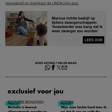
nieuwsbrief en download de LINDA.mini-app.
Maroua richtte bedrijf op
tijdens zwangerschappen:
‘Investeerder was bang dat ik
weer zwanger zou worden’
LEES OOK
GOED ARTIKEL? DELEN MAAR.
exclusief voor jou
BIJZONDERE BEVALLINGEN
EDITORIAL
Michelle is bewust
'Mijn man lachte hard toen ik
alleenstaande moeder en
zei dat ik een go with the