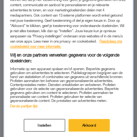
2,5 en had precies hetzelfde. En zo is het idee ontstaan. Het
content, communicatie en aanbod te personaliseren en je relevante
advertenties te tonen, en voor marketingdoeleinden delen met 4
gaat heel goed en het groeit organisch. We laten alles in
mediapartners. Ook content van 13 externe platformen wordt enkel getoond
Portugal maken, in kleine producties, zodat we geen enorme
met jouw toestemming. Geef toestemming of stel je eigen keuze in. Door op
"Akkoord" te klikken, geef je toestemming voor onderstaande doeleinden. Wil
overproductie hebben. Op dit moment is de kleding in twee
je niet alles toestaan, klik dan op “Instellen”. Jouw keuze kun je opnieuw
winkels verkrijgbaar en online, maar ik kan alvast verklappen
aanpassen via “Privacy-instellingen” onderaan onze websites of in de menu’s
dat we binnen twee jaar in redelijk wat fysieke winkels liggen.”
van onze apps. Lees meer in ons privacy- en cookiebeleid.
Raadpleeg ons
cookiebeleid voor meer informatie.
Wij en onze partners verwerken gegevens voor de volgende
doeleinden:
Informatie op een apparaat opslaan en/of openen. Beperkte gegevens
gebruiken om advertenties te selecteren. Publieksgroepen begrijpen aan de
hand van statistieken of combinaties van gegevens uit verschillende bronnen.
Profielen aanmaken ten behoeve van gepersonaliseerde advertenties.
Contentprestaties meten. Diensten ontwikkelen en verbeteren. Profielen
gebruiken voor de selectie van gepersonaliseerde advertenties. Beperkte
gegevens gebruiken om content te selecteren. Profielen aanmaken ter
personalisatie van content. Profielen gebruiken ter selectie van
gepersonaliseerde content. De prestaties van advertenties meten.
Derde partijen lijst
Instellen
Akkoord