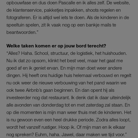
opbouwfase en dus doen Pascalle en ik alles zelf. De website,
de klantenservice, pakketjes inpakken, shoots regelen en
fotograferen. Er is altijd wel iets te doen. Als de kinderen in de
speeltuin spelen, zit ik vaak nog op een bankje mails te
beantwoorden.”
Welke taken komen er op jouw bord terecht?
“Alles? Haha. School, structuur, de logistiek, het huishouden.
Nu ik dat zo opsom, klinkt het best veel, maar het gaat me
goed af en ik geniet ervan. En mijn man doet weer andere
dingen. Hij heeft ons huidige huis helemaal verbouwd en regelt
nu ook weer de nieuwe verbouwing van het pand waarin we
ook twee Airbnb’s gaan beginnen. En dan opent hij als
investeerder nog dat restaurant. Ik denk dat ik daar uiteindelijk
alle avonden van donderdag tot en met zaterdag zal staan. En
op die momenten is mijn man weer thuis met de kinderen. Het
is nu gewoon even een heel drukke periode. Zodra alles loopt,
wordt het vanzelf rustiger. Hoop ik. Of mijn man en ik elkaar
nog spreken? Euhm, haha. Jawel, daar maken we tijd voor.”