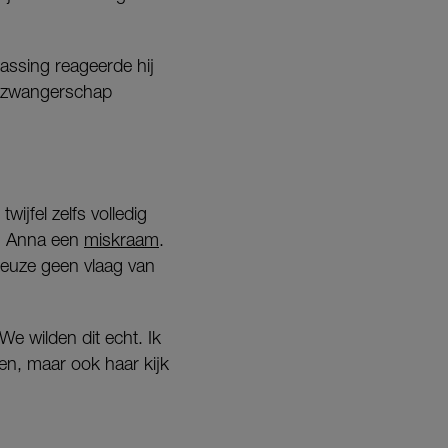
rassing reageerde hij
de zwangerschap
ijfel zelfs volledig
eg Anna een
miskraam
.
 keuze geen vlaag van
“We wilden dit echt. Ik
en, maar ook haar kijk