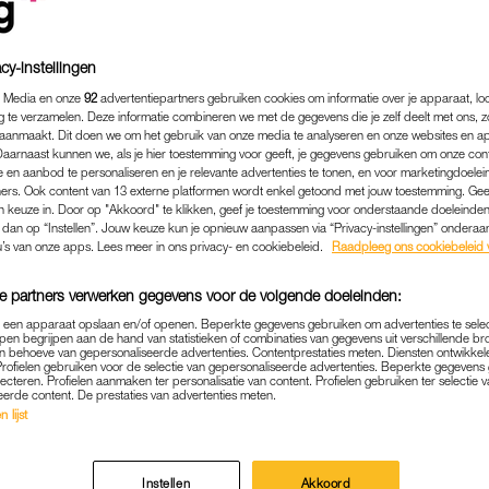
cy-instellingen
 Media en onze
92
advertentiepartners gebruiken cookies om informatie over je apparaat, lo
g te verzamelen. Deze informatie combineren we met de gegevens die je zelf deelt met ons, z
aanmaakt. Dit doen we om het gebruik van onze media te analyseren en onze websites en a
Daarnaast kunnen we, als je hier toestemming voor geeft, je gegevens gebruiken om onze con
 en aanbod te personaliseren en je relevante advertenties te tonen, en voor marketingdoele
ers. Ook content van 13 externe platformen wordt enkel getoond met jouw toestemming. Ge
gen keuze in. Door op "Akkoord" te klikken, geef je toestemming voor onderstaande doeleinden. 
k dan op “Instellen”. Jouw keuze kun je opnieuw aanpassen via “Privacy-instellingen” ondera
u’s van onze apps. Lees meer in ons privacy- en cookiebeleid.
Raadpleeg ons cookiebeleid 
e partners verwerken gegevens voor de volgende doeleinden:
p een apparaat opslaan en/of openen. Beperkte gegevens gebruiken om advertenties te sele
pen begrijpen aan de hand van statistieken of combinaties van gegevens uit verschillende br
 behoeve van gepersonaliseerde advertenties. Contentprestaties meten. Diensten ontwikkel
Profielen gebruiken voor de selectie van gepersonaliseerde advertenties. Beperkte gegeven
lecteren. Profielen aanmaken ter personalisatie van content. Profielen gebruiken ter selectie 
eerde content. De prestaties van advertenties meten.
 lijst
OUDERSCHAP
|
BEKEND
Instellen
Akkoord