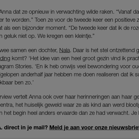
t Anna dat ze opnieuw in verwachting wilde raken. “Vanaf 
r te worden.” Toen ze voor de tweede keer een positieve 
t als een bijzonder moment. “De tweede keer dat ik de roz
n geluk niet op. We kregen een kleintje.”
twee samen een dochter,
Nala
. Daar is het stel ontzettend 
iding
komt? ‘Het idee van een heel groot gezin vind ik prac
agram Stories. ‘En ik heb onwijs veel bewondering voor ou
gelopen anderhalf jaar hebben me doen realiseren dat ik 
kbaar ben zo.’
erview vertelt Anna ook over haar herinneringen aan haar g
scentra, het huiselijk geweld waar ze als kind aan werd bloo
 het begin heel anders ervaarde dan ze had verwacht. Je le
 direct in je mail?
Meld je aan voor onze nieuwsbrie