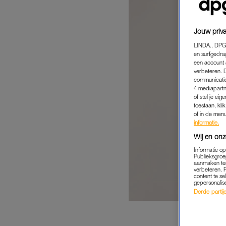
Jouw priva
LINDA., DPG
en surfgedra
een account 
verbeteren. 
communicatie
4 mediapartn
of stel je ei
toestaan, kli
of in de men
informatie.
Wij en onz
Informatie o
Publieksgroe
aanmaken ten
verbeteren. 
content te se
gepersonalis
Derde partijen