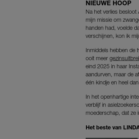
NIEUWE HOOP
Na het verlies besloo
mijn missie om zwange
handen had, voelde da
verschijnen, kon ik mij
Inmiddels hebben de 
ooit meer
gezinsuitbre
eind 2025 in haar Inst
aandurven, maar de af
één kindje en heel dan
In het openhartige int
verblijf in asielzoeker
moederschap, dat ze in
Het beste van LINDA.