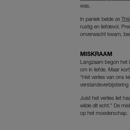
was.
In paniek belde ze
Thij
rustig en liefdevol. 
onverwacht kwam, bes
MISKRAAM
Langzaam begon het ide
om in liefde. Maar ko
“Het verlies van ons k
verstandsverbijstering
Juist het verlies liet 
wilde dit echt.” De m
op het moederschap.