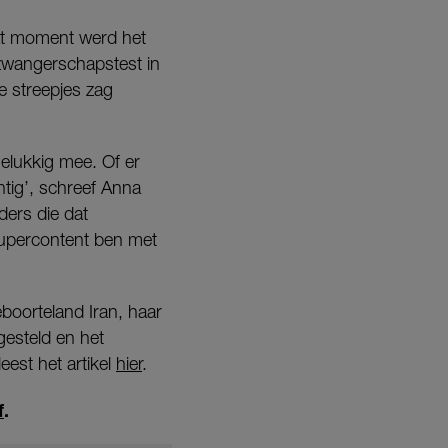
dat moment werd het
zwangerschapstest in
e streepjes zag
gelukkig mee. Of er
htig’, schreef Anna
ders die dat
supercontent ben met
eboorteland Iran, haar
tgesteld en het
est het artikel
hier
.
f
.