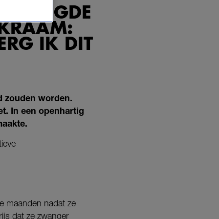
EINDIGDE
KRAAM:
ERG IK DIT
fd zouden worden.
t. In een openhartig
maakte.
tieve
ie maanden nadat ze
rijs dat ze zwanger