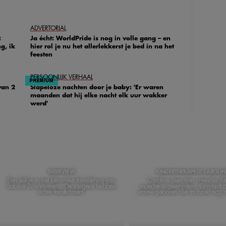
ADVERTORIAL
:
Ja écht: WorldPride is nog in volle gang – en
g, ik
hier rol je nu het allerlekkerst je bed in na het
feesten
PERSOONLIJK VERHAAL
van 2
Slapeloze nachten door je baby: 'Er waren
maanden dat hij elke nacht elk uur wakker
werd'
INTERVIEW
KINDERTHERAPEUT CAROLIN
Een kijkje in het kleurrijke familiehuis van
Caroline over een vriendin di
Sabine Zarr-Vermeij: 'De jongens hebben
moeder is geworden: 'Er wordt 
echte feestkamers'
vrouw geboren die zichzelf nog ni