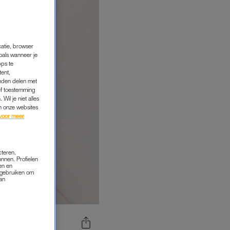
catie, browser
oals wanneer je
pps te
tent,
inden delen met
ef toestemming
Wil je niet alles
an onze websites
voor meer
cteren.
onnen. Profielen
en en
s gebruiken om
van