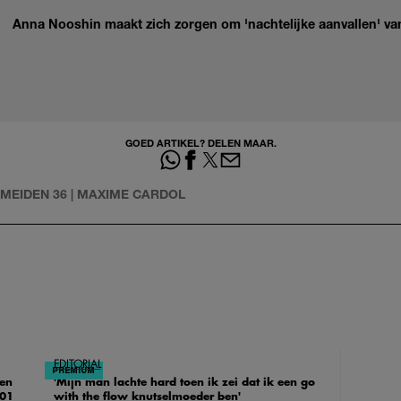
Anna Nooshin maakt zich zorgen om 'nachtelijke aanvallen' van
GOED ARTIKEL? DELEN MAAR.
.MEIDEN 36 | MAXIME CARDOL
EDITORIAL
 en
'Mijn man lachte hard toen ik zei dat ik een go
101
with the flow knutselmoeder ben'