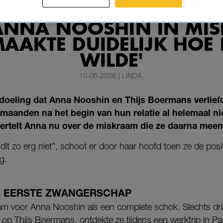
CHTE ZWANGERSCHAP 
ANNA NOOSHIN IN MIS
MAAKTE DUIDELIJK HOE 
WILDE'
10-06-2026
|
LINDA.
doeling dat Anna Nooshin en Thijs Boermans verlie
maanden na het begin van hun relatie al helemaal nie
ertelt Anna nu over de miskraam die ze daarna mee
l dit zo erg niet”, schoot er door haar hoofd toen ze de posi
g.
 EERSTE ZWANGERSCHAP
 voor Anna Nooshin als een complete schok. Slechts dr
n op Thijs Boermans
, ontdekte ze tijdens een werktrip in Pa