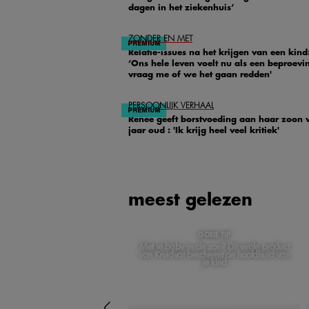
dagen in het ziekenhuis’
ZONDER EN MET
Relatie-issues na het krijgen van een kind
‘Ons hele leven voelt nu als een beproevin
vraag me of we het gaan redden'
PERSOONLIJK VERHAAL
Renée geeft borstvoeding aan haar zoon 
jaar oud : 'Ik krijg heel veel kritiek'
meest gelezen
GOEIE TIP
Met je baby in de zon? Dít virale product
van Kruidvat beschermt de hoofdhuid van
je kind