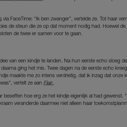
s
via FaceTime: “Ik ben zwanger”, vertelde ze. Tot haar ver
Precies de steun die ze op dat moment nodig had. Hoewel 
loten de twee er samen voor te gaan.
e van een kindje te landen. Na hun eerste echo sloeg de tw
rt daarna ging het mis. Twee dagen na de eerste echo kre
indje maakte me zo intens verdrietig, dat ik inzag dat onze
 was”, vertelt ze aan
Flair
.
haar beseffen hoe erg ze het kindje eigenlijk al had gewenst. 
iskraam veranderde daarmee niet alleen haar toekomstplann