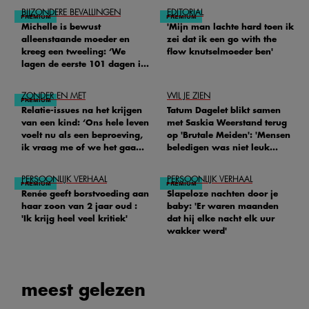
BIJZONDERE BEVALLINGEN
EDITORIAL
Michelle is bewust
'Mijn man lachte hard toen ik
alleenstaande moeder en
zei dat ik een go with the
kreeg een tweeling: ‘We
flow knutselmoeder ben'
lagen de eerste 101 dagen in
het ziekenhuis’
ZONDER EN MET
WIL JE ZIEN
Relatie-issues na het krijgen
Tatum Dagelet blikt samen
van een kind: ‘Ons hele leven
met Saskia Weerstand terug
voelt nu als een beproeving,
op 'Brutale Meiden': 'Mensen
ik vraag me of we het gaan
beledigen was niet leuk
redden'
meer'
PERSOONLIJK VERHAAL
PERSOONLIJK VERHAAL
Renée geeft borstvoeding aan
Slapeloze nachten door je
haar zoon van 2 jaar oud :
baby: 'Er waren maanden
'Ik krijg heel veel kritiek'
dat hij elke nacht elk uur
wakker werd'
meest gelezen