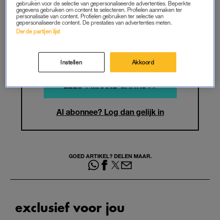
gebruiken voor de selectie van gepersonaliseerde advertenties. Beperkte
gegevens gebruiken om content te selecteren. Profielen aanmaken ter
personalisatie van content. Profielen gebruiken ter selectie van
Iedere week mega mini deals speciaal
gepersonaliseerde content. De prestaties van advertenties meten.
voor jou
Derde partijen lijst
Maandelijks eenvoudig opzegbaar
Instellen
Akkoord
LEES 1 MAAND GRATIS >>
Al abonnee? Log dan gelijk in
GOED ARTIKEL? DELEN MAAR.
exclusief voor jou