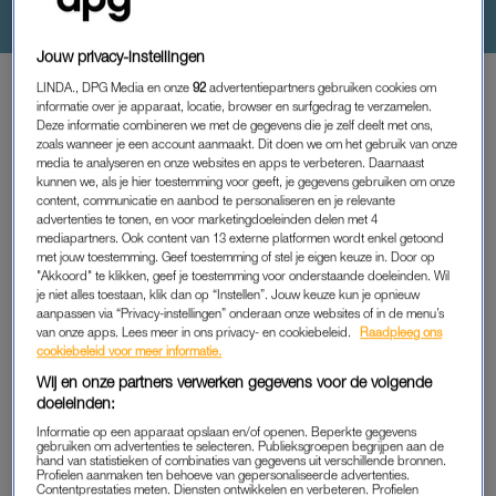
Jouw privacy-instellingen
OPVOEDEN
|
PERSOONLIJK VERHAAL
LINDA., DPG Media en onze
92
advertentiepartners gebruiken cookies om
informatie over je apparaat, locatie, browser en surfgedrag te verzamelen.
JOAN MAKENBACH OVER
Deze informatie combineren we met de gegevens die je zelf deelt met ons,
OPVOEDEN: 'HOUD JE KROOST
zoals wanneer je een account aanmaakt. Dit doen we om het gebruik van onze
media te analyseren en onze websites en apps te verbeteren. Daarnaast
IN TOOM ZEG, HOE MOEILIJK
kunnen we, als je hier toestemming voor geeft, je gegevens gebruiken om onze
KAN DAT HELE OPVOEDEN NOU
content, communicatie en aanbod te personaliseren en je relevante
ZIJN?'
advertenties te tonen, en voor marketingdoeleinden delen met 4
mediapartners. Ook content van 13 externe platformen wordt enkel getoond
16-05-2026
|
LINDA.
met jouw toestemming. Geef toestemming of stel je eigen keuze in. Door op
"Akkoord" te klikken, geef je toestemming voor onderstaande doeleinden. Wil
je niet alles toestaan, klik dan op “Instellen”. Jouw keuze kun je opnieuw
aanpassen via “Privacy-instellingen” onderaan onze websites of in de menu’s
PREMIUM
van onze apps. Lees meer in ons privacy- en cookiebeleid.
Raadpleeg ons
cookiebeleid voor meer informatie.
VERDER LEZEN?
Wij en onze partners verwerken gegevens voor de volgende
doeleinden:
Krijg onbeperkt toegang tot alle
Informatie op een apparaat opslaan en/of openen. Beperkte gegevens
gebruiken om advertenties te selecteren. Publieksgroepen begrijpen aan de
artikelen
hand van statistieken of combinaties van gegevens uit verschillende bronnen.
Profielen aanmaken ten behoeve van gepersonaliseerde advertenties.
Contentprestaties meten. Diensten ontwikkelen en verbeteren. Profielen
Lees LINDA.mini magazine online