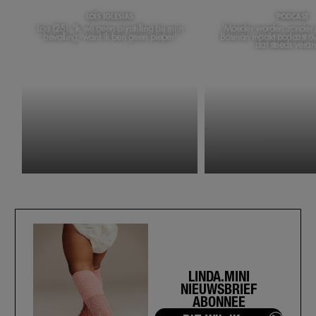
LOÏS IGLESIAS
PODCAST
Loïs (25): 'Ik wil geen pijnstilling bij mijn
'Moeder worden zonder m
bevalling, want ik ben geen pieper'
Bosman maakt podcast ov
dat steeds veran
LINDA.MINI
NIEUWSBRIEF
ABONNEE