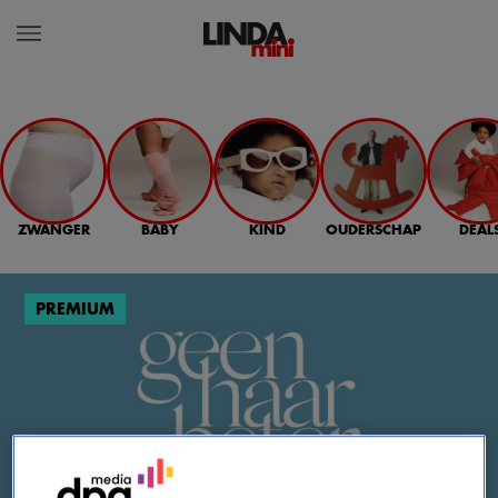
ZWANGER
BABY
KIND
OUDERSCHAP
DEAL