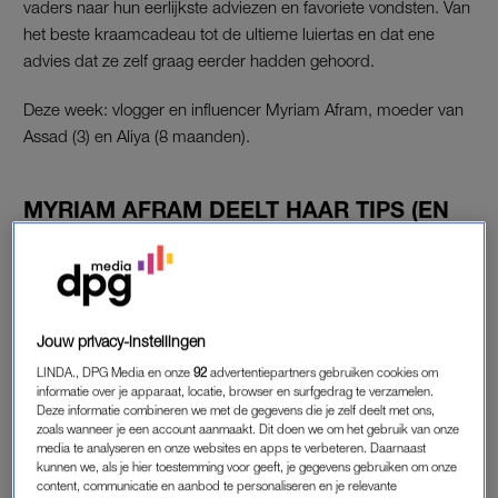
vaders naar hun eerlijkste adviezen en favoriete vondsten. Van
het beste kraamcadeau tot de ultieme luiertas en dat ene
advies dat ze zelf graag eerder hadden gehoord.
Deze week: vlogger en influencer Myriam Afram, moeder van
Assad (3) en Aliya (8 maanden).
MYRIAM AFRAM DEELT HAAR TIPS (EN
BLUNDERS)
Welke waardevolle tip kreeg je van je moeder?
“Ik ben zelf echt een enorme stresskip. Mijn eerste kind was
een echte huilbaby en ik raakte vaak in paniek van het huilen.
Jouw privacy-instellingen
Mijn moeder zei toen altijd tegen mij dat ik vooral rustig moest
LINDA., DPG Media en onze
92
advertentiepartners gebruiken cookies om
blijven, omdat kinderen voelen wanneer jij gestrest of
informatie over je apparaat, locatie, browser en surfgedrag te verzamelen.
Deze informatie combineren we met de gegevens die je zelf deelt met ons,
paniekerig bent.
zoals wanneer je een account aanmaakt. Dit doen we om het gebruik van onze
media te analyseren en onze websites en apps te verbeteren. Daarnaast
Ze gaf me mee dat je in zo’n moment even een stapje terug
kunnen we, als je hier toestemming voor geeft, je gegevens gebruiken om onze
content, communicatie en aanbod te personaliseren en je relevante
moet nemen voor jezelf, al is het maar een minuut. Daarna