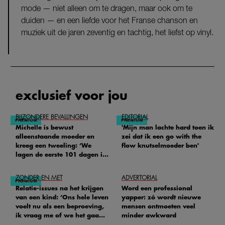
mode — niet alleen om te dragen, maar ook om te
duiden — en een liefde voor het Franse chanson en
muziek uit de jaren zeventig en tachtig, het liefst op vinyl.
exclusief voor jou
BIJZONDERE BEVALLINGEN
EDITORIAL
Michelle is bewust
'Mijn man lachte hard toen ik
alleenstaande moeder en
zei dat ik een go with the
kreeg een tweeling: ‘We
flow knutselmoeder ben'
lagen de eerste 101 dagen in
het ziekenhuis’
ZONDER EN MET
ADVERTORIAL
Relatie-issues na het krijgen
Word een professional
van een kind: ‘Ons hele leven
yapper: zó wordt nieuwe
voelt nu als een beproeving,
mensen ontmoeten veel
ik vraag me of we het gaan
minder awkward
redden'