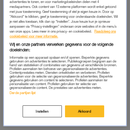
advertenties te tonen, en voor marketingdoeleinden delen met 4
begin je opnieuw. Ik merkte echt een groot verschil in hoe mijn
mediapartners. Ook content van 13 externe platformen wordt enkel getoond
met jouw toestemming. Geef toestemming of stel je eigen keuze in. Door op
baby vervolgens op mij reageerde. Dat heb ik echt moeten
"Akkoord" te klikken, geef je toestemming voor onderstaande doeleinden. Wil
leren. Ik wil ook nog meegeven: luister niet naar andere
je niet alles toestaan, klik dan op “Instellen”. Jouw keuze kun je opnieuw
aanpassen via “Privacy-instellingen” onderaan onze websites of in de menu’s
moeders, jij weet wat het beste is voor jouw kind. Nu gaat alles
van onze apps. Lees meer in ons privacy- en cookiebeleid.
Raadpleeg ons
soepel.”
cookiebeleid voor meer informatie.
Wij en onze partners verwerken gegevens voor de volgende
Wat gaf jou zelfvertrouwen als moeder?
doeleinden:
Informatie op een apparaat opslaan en/of openen. Beperkte gegevens
“Ik ben heel erg van de rituelen; mijn kinderen gaan daar goed
gebruiken om advertenties te selecteren. Publieksgroepen begrijpen aan de
hand van statistieken of combinaties van gegevens uit verschillende bronnen.
op. We gaan om 18.00 uur eten, daarna in bad, even
Profielen aanmaken ten behoeve van gepersonaliseerde advertenties.
Contentprestaties meten. Diensten ontwikkelen en verbeteren. Profielen
ontspannen en om 19.00 uur in bed. Dat heb ik vanaf het
gebruiken voor de selectie van gepersonaliseerde advertenties. Beperkte
begin al gedaan. En dat werkt hier heel goed. Ik hoor vaak van
gegevens gebruiken om content te selecteren. Profielen aanmaken ter
personalisatie van content. Profielen gebruiken ter selectie van
anderen: mijn kind slaapt om 22.00 uur nog steeds niet, hoe
gepersonaliseerde content. De prestaties van advertenties meten.
Derde partijen lijst
doe jij dat toch? Ik ben gewoon heel streng met dat ritueel. De
eerste was dus een huilbaby en daarna heb ik een routine
voor mezelf moeten vinden. Maar omdat het goed werkt, denk
Instellen
Akkoord
ik vaak: Oh, ik doe dat dus best goed. Dat geeft me dan
zelfvertrouwen.”