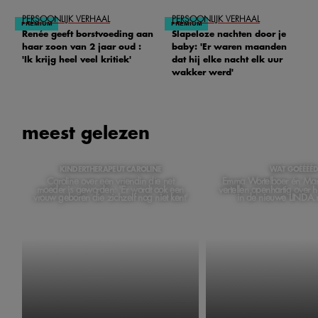
PERSOONLIJK VERHAAL
PERSOONLIJK VERHAAL
Renée geeft borstvoeding aan
Slapeloze nachten door je
haar zoon van 2 jaar oud :
baby: 'Er waren maanden
'Ik krijg heel veel kritiek'
dat hij elke nacht elk uur
wakker werd'
meest gelezen
KINDERTHERAPEUT CAROLINE
WAT GOÉÉÉÉ
Caroline over een vriendin die net
Emma Wortelboer én Ma
moeder is geworden: 'Er wordt ook een
vertellen openhartig over 
vrouw geboren die zichzelf nog niet kent'
in de nieuwe LINDA.