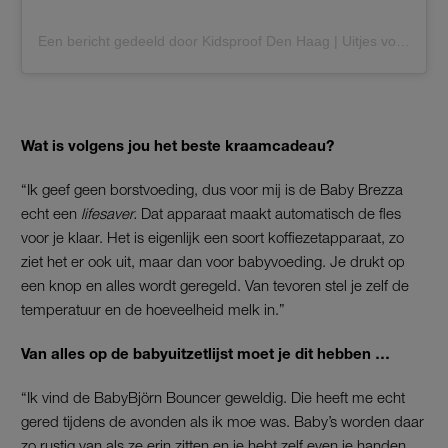
Een bericht gedeeld door Kidsproof Den Haag | Uitjes voor kinderen (@kidsproofdenhaag)
Wat is volgens jou het beste kraamcadeau?
“Ik geef geen borstvoeding, dus voor mij is de Baby Brezza
echt een
lifesaver.
Dat apparaat maakt automatisch de fles
voor je klaar. Het is eigenlijk een soort koffiezetapparaat, zo
ziet het er ook uit, maar dan voor babyvoeding. Je drukt op
een knop en alles wordt geregeld. Van tevoren stel je zelf de
temperatuur en de hoeveelheid melk in.”
Van alles op de babyuitzetlijst moet je dit hebben …
“Ik vind de BabyBjörn Bouncer geweldig. Die heeft me echt
gered tijdens de avonden als ik moe was. Baby’s worden daar
zo rustig van als ze erin zitten en je hebt zelf even je handen