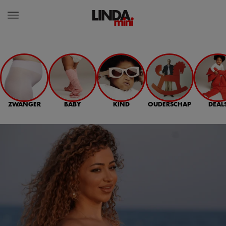
ZWANGER
BABY
KIND
OUDERSCHAP
DEAL