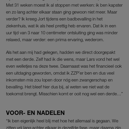
Met 31 weken moest ik al stoppen met werken: ik ben kapster
en zo lang achter elkaar staan ging gewoon niet meer. Maar
verder? Ik kreeg Jort tijdens een badbevalling in het
ziekenhuis, wat ik als heel prettig heb ervaren. Dat ik in een
uur tijd van 3 naar 10 centimeter ontsluiting ging was minder
relaxed, maar verder: een prima ervaring, wederom.
Als het aan mij had gelegen, hadden we direct doorgepakt
met een derde. Zelf had ik die wens, maar Lars vond het wel
even welletjes na deze twee. Daarnaast was het financieel ook
een uitdaging geworden, omdat ik ZZP’er ben en dus veel
inkomsten mis zou lopen door nóg een zwangerschap en
bevalling. Het bleef hier dus bij, al weten we niet wat de
toekomst brengt. Misschien komt er ooit nog wel een derde…”
VOOR- EN NADELEN
“Ik ben eigenlijk heel blij met hoe het allemaal is gegaan. We
zitten vrij lang achter elkaar in dezelfde fase, maar daarna zijn