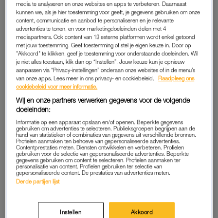
media te analyseren en onze websites en apps te verbeteren. Daarnaast
grapte: als dit het is, doe mij er dan nog maar tien.
kunnen we, als je hier toestemming voor geeft, je gegevens gebruiken om onze
content, communicatie en aanbod te personaliseren en je relevante
advertenties te tonen, en voor marketingdoeleinden delen met 4
Toen de verloskundige aan het eind van de kraamweek nog
mediapartners. Ook content van 13 externe platformen wordt enkel getoond
even wilde opsommen wat mijn anticonceptiemogelijkheden
met jouw toestemming. Geef toestemming of stel je eigen keuze in. Door op
waren, hebben we haar vrij snel afgekapt: bedankt, maar niet
"Akkoord" te klikken, geef je toestemming voor onderstaande doeleinden. Wil
je niet alles toestaan, klik dan op “Instellen”. Jouw keuze kun je opnieuw
nodig. Lars en ik zagen het namelijk wel zitten om na een
aanpassen via “Privacy-instellingen” onderaan onze websites of in de menu’s
maand of zes aan de tweede te beginnen. Maar goed: het
van onze apps. Lees meer in ons privacy- en cookiebeleid.
Raadpleeg ons
cookiebeleid voor meer informatie.
bleek dus direct bij de eerste keer, zeven weken na de
bevalling, alweer raak te zijn geweest. Toen mijn menstruatie
Wij en onze partners verwerken gegevens voor de volgende
doeleinden:
drie weken lang uitbleef deed ik voor de zekerheid een test:
Informatie op een apparaat opslaan en/of openen. Beperkte gegevens
hartstikke positief.”
gebruiken om advertenties te selecteren. Publieksgroepen begrijpen aan de
hand van statistieken of combinaties van gegevens uit verschillende bronnen.
Profielen aanmaken ten behoeve van gepersonaliseerde advertenties.
Contentprestaties meten. Diensten ontwikkelen en verbeteren. Profielen
‘MOET IK LACHEN OF HUILEN?’
gebruiken voor de selectie van gepersonaliseerde advertenties. Beperkte
gegevens gebruiken om content te selecteren. Profielen aanmaken ter
personalisatie van content. Profielen gebruiken ter selectie van
“Ik moest vooral eerst heel hard lachen toen ik de test zag,
gepersonaliseerde content. De prestaties van advertenties meten.
toch een beetje uit ongemak. Toen riep ik Lars bij me, terwijl ik
Derde partijen lijst
nog op het toilet zat. Met grote ogen zei hij: ‘Ik weet niet of ik
moet lachen of huilen’. Ik reageerde: ‘Doe eens niet zo stom,
Instellen
Akkoord
er zijn mensen jaren bezig om überhaupt een kind te kunnen