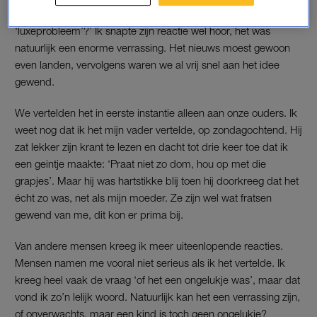
krijgen. Dan gaan wij nu toch niet zeuren om dit
‘luxeprobleem’?’ Ik snapte zijn reactie wel hoor, het was
natuurlijk een enorme verrassing. Het nieuws moest gewoon
even landen, vervolgens waren we al vrij snel aan het idee
gewend.
We vertelden het in eerste instantie alleen aan onze ouders. Ik
weet nog dat ik het mijn vader vertelde, op zondagochtend. Hij
zat lekker zijn krant te lezen en dacht tot drie keer toe dat ik
een geintje maakte: ‘Praat niet zo dom, hou op met die
grapjes’. Maar hij was hartstikke blij toen hij doorkreeg dat het
écht zo was, net als mijn moeder. Ze zijn wel wat fratsen
gewend van me, dit kon er prima bij.
Van andere mensen kreeg ik meer uiteenlopende reacties.
Mensen namen me vooral niet serieus als ik het vertelde. Ik
kreeg heel vaak de vraag ‘of het een ongelukje was’, maar dat
vond ik zo’n lelijk woord. Natuurlijk kan het een verrassing zijn,
of onverwachts, maar een kind is toch geen ongelukje?