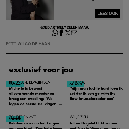
LEES OOK
GOED ARTIKEL? DELEN MAAR.
FOTO
WILCO DE HAAN
exclusief voor jou
BIJZONDERE BEVALLINGEN
EDITORIAL
Michelle is bewust
'Mijn man lachte hard toen ik
alleenstaande moeder en
zei dat ik een go with the
kreeg een tweeling: ‘We
flow knutselmoeder ben'
lagen de eerste 101 dagen in
het ziekenhuis’
ZONDER EN MET
WIL JE ZIEN
Relatie-issues na het krijgen
Tatum Dagelet blikt samen
van een kind: ‘Ons hele leven
met Saskia Weerstand terug