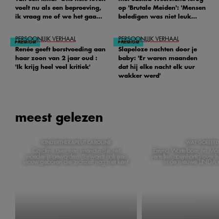
voelt nu als een beproeving,
op 'Brutale Meiden': 'Mensen
ik vraag me of we het gaan
beledigen was niet leuk
redden'
meer'
PERSOONLIJK VERHAAL
PERSOONLIJK VERHAAL
Renée geeft borstvoeding aan
Slapeloze nachten door je
haar zoon van 2 jaar oud :
baby: 'Er waren maanden
'Ik krijg heel veel kritiek'
dat hij elke nacht elk uur
wakker werd'
meest gelezen
KINDERTHERAPEUT CAROLINE
WAT GOÉÉÉÉ
Caroline over een vriendin die net
Emma Wortelboer én Ma
moeder is geworden: 'Er wordt ook een
vertellen openhartig over 
vrouw geboren die zichzelf nog niet kent'
in de nieuwe LINDA.