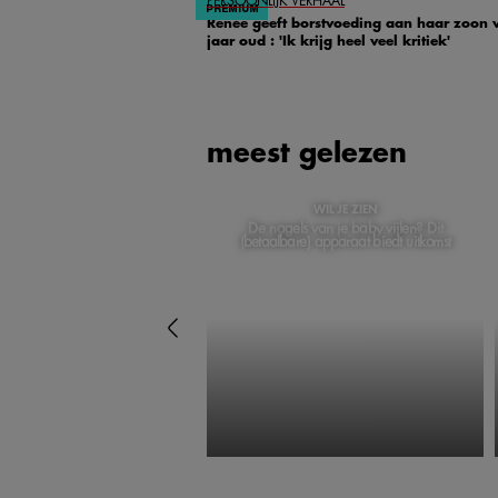
PERSOONLIJK VERHAAL
Renée geeft borstvoeding aan haar zoon 
jaar oud : 'Ik krijg heel veel kritiek'
meest gelezen
WIL JE ZIEN
De nagels van je baby vijlen? Dit
(betaalbare) apparaat biedt uitkomst