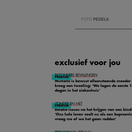
FOTO
PEXELS
exclusief voor jou
BIJZONDERE BEVALLINGEN
Michelle is bewust alleenstaande moeder
kreeg een tweeling: ‘We lagen de eerste 
dagen in het ziekenhuis’
ZONDER EN MET
Relatie-issues na het krijgen van een kind
‘Ons hele leven voelt nu als een beproevin
vraag me of we het gaan redden'