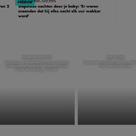
PERSOONLIJK VERHAAL
van 2
Slapeloze nachten door je baby: 'Er waren
maanden dat hij elke nacht elk uur wakker
werd'
WONDER GEWENST
WIL JE ZIEN
Lisa stopt na fertiliteitstraject van acht jaar
Kersverse oma Patricia Paay deel
vanwege gezondheid: ‘Ik ben moeder,
foto met kleindochter
maar sta met lege handen’