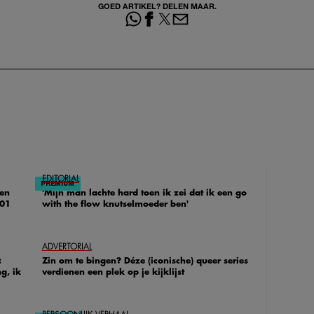
GOED ARTIKEL? DELEN MAAR.
EDITORIAL
 en
'Mijn man lachte hard toen ik zei dat ik een go
101
with the flow knutselmoeder ben'
ADVERTORIAL
:
Zin om te bingen? Déze (iconische) queer series
g, ik
verdienen een plek op je kijklijst