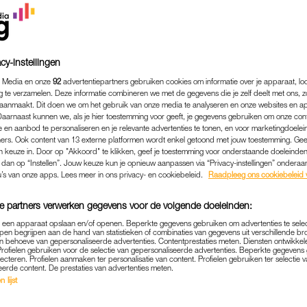
cy-instellingen
 Media en onze
92
advertentiepartners gebruiken cookies om informatie over je apparaat, lo
g te verzamelen. Deze informatie combineren we met de gegevens die je zelf deelt met ons, z
aanmaakt. Dit doen we om het gebruik van onze media te analyseren en onze websites en a
Daarnaast kunnen we, als je hier toestemming voor geeft, je gegevens gebruiken om onze con
 en aanbod te personaliseren en je relevante advertenties te tonen, en voor marketingdoele
ers. Ook content van 13 externe platformen wordt enkel getoond met jouw toestemming. Ge
gen keuze in. Door op "Akkoord" te klikken, geef je toestemming voor onderstaande doeleinden. 
k dan op “Instellen”. Jouw keuze kun je opnieuw aanpassen via “Privacy-instellingen” ondera
u’s van onze apps. Lees meer in ons privacy- en cookiebeleid.
Raadpleeg ons cookiebeleid 
e partners verwerken gegevens voor de volgende doeleinden:
p een apparaat opslaan en/of openen. Beperkte gegevens gebruiken om advertenties te sele
pen begrijpen aan de hand van statistieken of combinaties van gegevens uit verschillende br
 behoeve van gepersonaliseerde advertenties. Contentprestaties meten. Diensten ontwikkel
Profielen gebruiken voor de selectie van gepersonaliseerde advertenties. Beperkte gegeven
lecteren. Profielen aanmaken ter personalisatie van content. Profielen gebruiken ter selectie 
ETEN
|
GOEIE TIP
eerde content. De prestaties van advertenties meten.
 lijst
ET 'JAMIE’S KLEINE KEUK