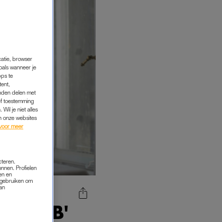
catie, browser
oals wanneer je
pps te
tent,
inden delen met
ef toestemming
Wil je niet alles
an onze websites
voor meer
cteren.
onnen. Profielen
en en
s gebruiken om
van
ENBIEB'