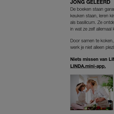
JONG GELEERD
De boeken staan garant
keuken staan, leren k
als basilicum. Ze ontd
in wat ze zelf allemaal
Door samen te koken, 
werk je niet alleen pl
Niets missen van L
LINDA.mini-app.