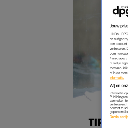
Jouw priva
LINDA., DPG
en surfgedra
een account 
verbeteren. 
communicatie
4 mediapartn
of stel je ei
toestaan, kli
of in de men
informatie.
Wij en onz
Informatie o
Publieksgroe
aanmaken ten
verbeteren. 
content te se
gepersonalis
Derde partijen
TIP: M