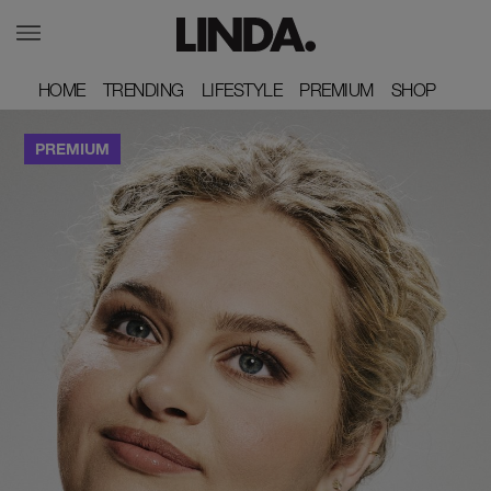
HOME
HOME
TRENDING
TRENDING
LIFESTYLE
LIFESTYLE
PREMIUM
PREMIUM
SHOP
SHOP