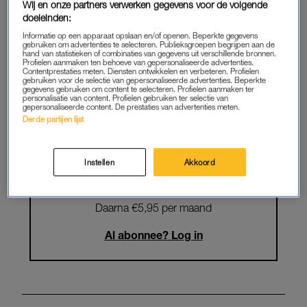
Wij en onze partners verwerken gegevens voor de volgende
Krijg onbeperkt toegang tot alle
doeleinden:
artikelen
Informatie op een apparaat opslaan en/of openen. Beperkte gegevens
gebruiken om advertenties te selecteren. Publieksgroepen begrijpen aan de
hand van statistieken of combinaties van gegevens uit verschillende bronnen.
Lees LINDA.magazine online
Profielen aanmaken ten behoeve van gepersonaliseerde advertenties.
Contentprestaties meten. Diensten ontwikkelen en verbeteren. Profielen
gebruiken voor de selectie van gepersonaliseerde advertenties. Beperkte
Geniet van te gekke winacties en
gegevens gebruiken om content te selecteren. Profielen aanmaken ter
personalisatie van content. Profielen gebruiken ter selectie van
lekkere puzzels
gepersonaliseerde content. De prestaties van advertenties meten.
Derde partijen lijst
Maandelijks opzegbaar
Instellen
Akkoord
START GRATIS MAAND
Daarna €5,95 per maand
Al abonnee? Log in