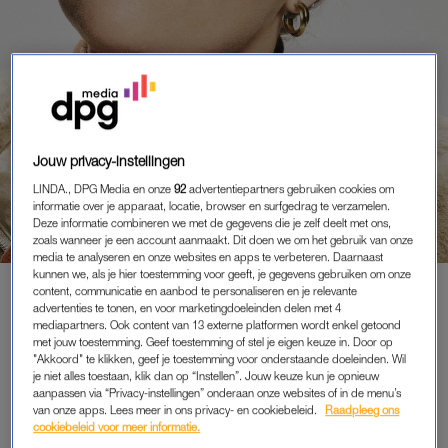
Jouw privacy-instellingen
PORTRETTEN
MARRIT (27) OVER HAAR
LINDA., DPG Media en onze
92
advertentiepartners gebruiken cookies om
FRANSE BULLDOG EVI: ‘WE
informatie over je apparaat, locatie, browser en surfgedrag te verzamelen.
HEBBEN ALLEBEI EEN NOGAL
Deze informatie combineren we met de gegevens die je zelf deelt met ons,
zoals wanneer je een account aanmaakt. Dit doen we om het gebruik van onze
SELECTIEF GEHOOR’
media te analyseren en onze websites en apps te verbeteren. Daarnaast
kunnen we, als je hier toestemming voor geeft, je gegevens gebruiken om onze
content, communicatie en aanbod te personaliseren en je relevante
advertenties te tonen, en voor marketingdoeleinden delen met 4
mediapartners. Ook content van 13 externe platformen wordt enkel getoond
PREMIUM
met jouw toestemming. Geef toestemming of stel je eigen keuze in. Door op
"Akkoord" te klikken, geef je toestemming voor onderstaande doeleinden. Wil
LEES VERDER MET
je niet alles toestaan, klik dan op “Instellen”. Jouw keuze kun je opnieuw
aanpassen via “Privacy-instellingen” onderaan onze websites of in de menu’s
PREMIUM
van onze apps. Lees meer in ons privacy- en cookiebeleid.
Raadpleeg ons
cookiebeleid voor meer informatie.