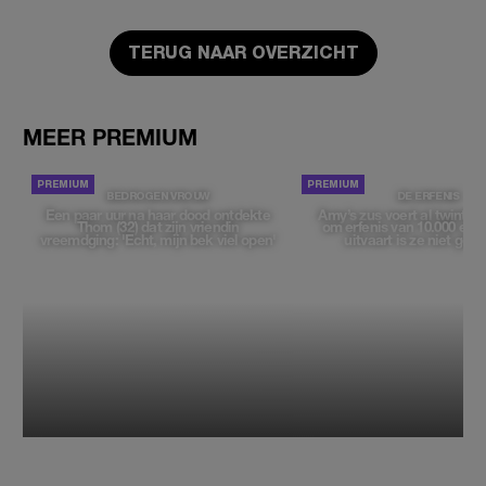
TERUG NAAR OVERZICHT
MEER PREMIUM
BEDROGEN VROUW
DE ERFENIS
Een paar uur na haar dood ontdekte
Amy’s zus voert al twintig ja
Thom (32) dat zijn vriendin
om erfenis van 10.000 euro
vreemdging: 'Echt, mijn bek viel open'
uitvaart is ze niet gew