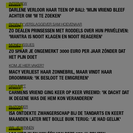
INTERVIEW
DARLENE VERLOOR HAAR TEEN OP BALI: 'MIJN VRIEND BLEEF
ACHTER OM 'M TE ZOEKEN'
ROYALTY VERSLAGGEVER SAM HOEVENAAR
ZO DEALEN PRINSESSEN MET RODDELS OVER HUN PRIVÉLEVEN:
'MANTRA IS NOOIT KLAGEN EN NOOIT REAGEREN'
MONEY ISSUES
ZO SPAAR JE ONGEMERKT 3000 EURO PER JAAR ZÓNDER DAT
HET PIJN DOET
KOM JE HIER VAKER?
MACY VERLIEST HAAR ZONNEBRIL, MAAR VINDT HAAR
DROOMMAN: 'IK BESLOOT TE EMIGREREN'
GEDUMPT
CARMENS VRIEND GING KEER OP KEER VREEMD: 'IK DACHT DAT
IK DEGENE WAS DIE HEM KON VERANDEREN'
BIJZONDER
ISA ONTDEKTE ZWANGERSCHAP BIJ DE TANDARTS EN KEERT
MAANDEN LATER MET BOLLE BUIK TERUG: 'JE HAD GELIJK'
WIL JE WINNEN