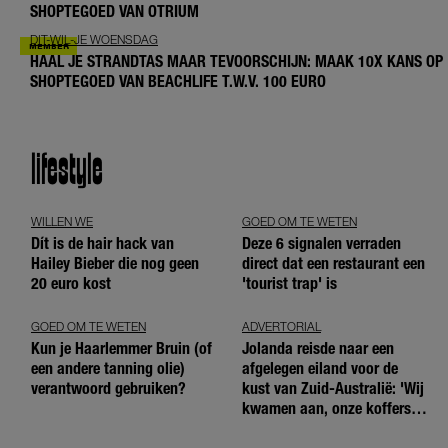
SHOPTEGOED VAN OTRIUM
DIT-WIL-JE WOENSDAG
HAAL JE STRANDTAS MAAR TEVOORSCHIJN: MAAK 10X KANS OP
SHOPTEGOED VAN BEACHLIFE T.W.V. 100 EURO
lifestyle
WILLEN WE
GOED OM TE WETEN
Dít is de hair hack van
Deze 6 signalen verraden
Hailey Bieber die nog geen
direct dat een restaurant een
20 euro kost
'tourist trap' is
GOED OM TE WETEN
ADVERTORIAL
Kun je Haarlemmer Bruin (of
Jolanda reisde naar een
een andere tanning olie)
afgelegen eiland voor de
verantwoord gebruiken?
kust van Zuid-Australië: 'Wij
kwamen aan, onze koffers
niet'