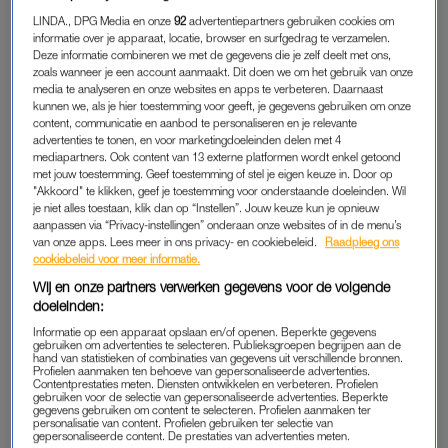
De nagels van MGK zijn een samenwerking tussen Brittney
LINDA., DPG Media en onze
92
advertentiepartners gebruiken cookies om
Boyce, de eigenaresse van Nails Of LA, en juwelier Jillian
informatie over je apparaat, locatie, browser en surfgedrag te verzamelen.
Sassone. Boyce creëerde de afgelopen jaren al vaker nagels
Deze informatie combineren we met de gegevens die je zelf deelt met ons,
zoals wanneer je een account aanmaakt. Dit doen we om het gebruik van onze
voor de zanger, die dan aansloten bij die van zijn verloofde
media te analyseren en onze websites en apps te verbeteren. Daarnaast
Megan Fox.
kunnen we, als je hier toestemming voor geeft, je gegevens gebruiken om onze
content, communicatie en aanbod te personaliseren en je relevante
advertenties te tonen, en voor marketingdoeleinden delen met 4
“Ze vinden het fijn om te matchen met elkaar en het is te gek
mediapartners. Ook content van 13 externe platformen wordt enkel getoond
om dan iets creatiefs te bedenken waardoor ze opvallen. MGK
met jouw toestemming. Geef toestemming of stel je eigen keuze in. Door op
"Akkoord" te klikken, geef je toestemming voor onderstaande doeleinden. Wil
is een van mijn favoriete klanten, omdat hij niet in hokjes denkt
je niet alles toestaan, klik dan op “Instellen”. Jouw keuze kun je opnieuw
en graag wil opvallen door het nét even anders te doen”, aldus
aanpassen via “Privacy-instellingen” onderaan onze websites of in de menu’s
Boyce.
van onze apps. Lees meer in ons privacy- en cookiebeleid.
Raadpleeg ons
cookiebeleid voor meer informatie.
Wij en onze partners verwerken gegevens voor de volgende
doeleinden:
REACTIES
Informatie op een apparaat opslaan en/of openen. Beperkte gegevens
Fans van MGK zijn enthousiast over zijn peperdure manicure.
gebruiken om advertenties te selecteren. Publieksgroepen begrijpen aan de
hand van statistieken of combinaties van gegevens uit verschillende bronnen.
‘Wow! Het kost wat, maar dan heb je ook wat. Hij overtreft
Profielen aanmaken ten behoeve van gepersonaliseerde advertenties.
zichzelf elke keer opnieuw; een echte artiest’, schrijft een
Contentprestaties meten. Diensten ontwikkelen en verbeteren. Profielen
gebruiken voor de selectie van gepersonaliseerde advertenties. Beperkte
volger. Een ander zegt: ‘Deze man doorbreekt alle
gegevens gebruiken om content te selecteren. Profielen aanmaken ter
personalisatie van content. Profielen gebruiken ter selectie van
zogenaamde modewetten en trekt zich niks aan van de
gepersonaliseerde content. De prestaties van advertenties meten.