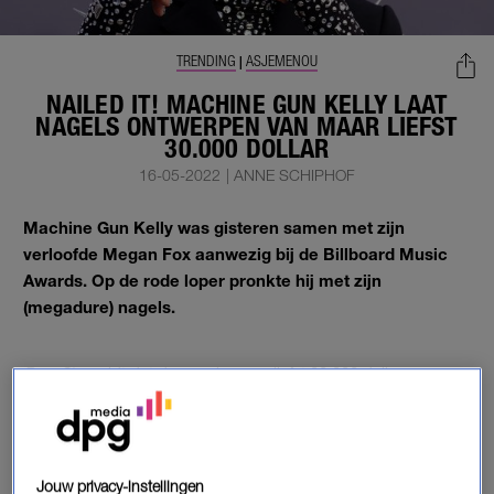
TRENDING
ASJEMENOU
|
NAILED IT! MACHINE GUN KELLY LAAT
NAGELS ONTWERPEN VAN MAAR LIEFST
30.000 DOLLAR
16-05-2022
|
ANNE SCHIPHOF
Machine Gun Kelly was gisteren samen met zijn
verloofde Megan Fox aanwezig bij de Billboard Music
Awards. Op de rode loper pronkte hij met zijn
(megadure) nagels.
PageSix
meldt dat de nagels maar liefst 30.000 dollar
(ongeveer 28.800 euro) hebben gekost.
NAGELS
Jouw privacy-instellingen