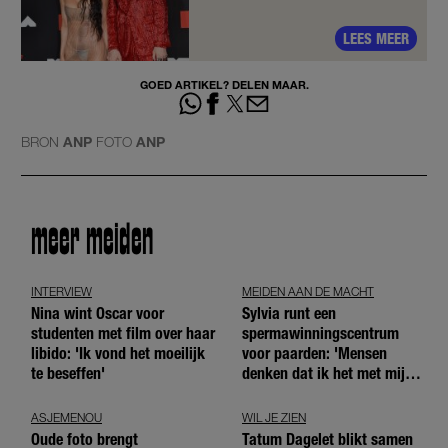
LEES MEER
GOED ARTIKEL? DELEN MAAR.
BRON
ANP
FOTO
ANP
meer meiden
INTERVIEW
MEIDEN AAN DE MACHT
Nina wint Oscar voor
Sylvia runt een
studenten met film over haar
spermawinningscentrum
libido: 'Ik vond het moeilijk
voor paarden: 'Mensen
te beseffen'
denken dat ik het met mijn
blote handen doe'
ASJEMENOU
WIL JE ZIEN
Oude foto brengt
Tatum Dagelet blikt samen