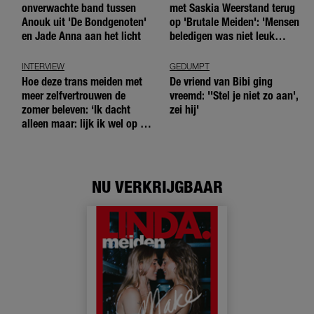
onverwachte band tussen
met Saskia Weerstand terug
Anouk uit 'De Bondgenoten'
op 'Brutale Meiden': 'Mensen
en Jade Anna aan het licht
beledigen was niet leuk
meer'
INTERVIEW
GEDUMPT
Hoe deze trans meiden met
De vriend van Bibi ging
meer zelfvertrouwen de
vreemd: ''Stel je niet zo aan',
zomer beleven: ‘Ik dacht
zei hij'
alleen maar: lijk ik wel op de
andere meiden?’
NU VERKRIJGBAAR