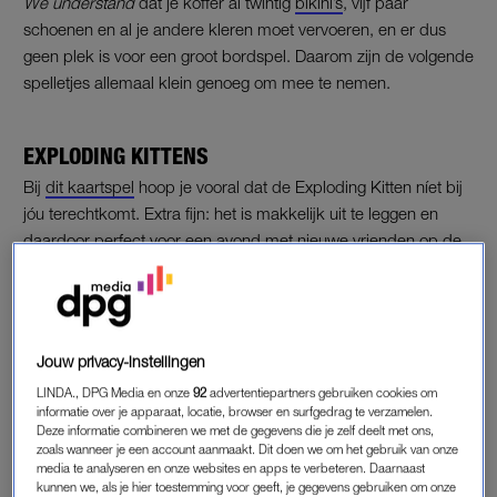
We understand
dat je koffer al twintig
bikini’s
, vijf paar
schoenen en al je andere kleren moet vervoeren, en er dus
geen plek is voor een groot bordspel. Daarom zijn de volgende
spelletjes allemaal klein genoeg om mee te nemen.
EXPLODING KITTENS
Bij
dit kaartspel
hoop je vooral dat de Exploding Kitten níet bij
jóu terechtkomt. Extra fijn: het is makkelijk uit te leggen en
daardoor perfect voor een avond met nieuwe vrienden op de
camping, of iemand die snel afgeleid is tijdens de speluitleg.
Jouw privacy-instellingen
LINDA., DPG Media en onze
92
advertentiepartners gebruiken cookies om
informatie over je apparaat, locatie, browser en surfgedrag te verzamelen.
Deze informatie combineren we met de gegevens die je zelf deelt met ons,
zoals wanneer je een account aanmaakt. Dit doen we om het gebruik van onze
media te analyseren en onze websites en apps te verbeteren. Daarnaast
kunnen we, als je hier toestemming voor geeft, je gegevens gebruiken om onze