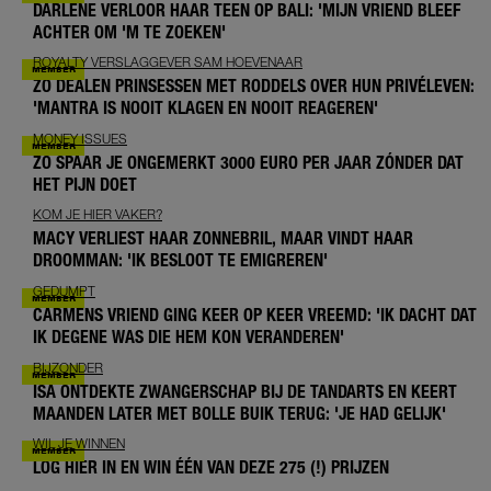
DARLENE VERLOOR HAAR TEEN OP BALI: 'MIJN VRIEND BLEEF
ACHTER OM 'M TE ZOEKEN'
ROYALTY VERSLAGGEVER SAM HOEVENAAR
ZO DEALEN PRINSESSEN MET RODDELS OVER HUN PRIVÉLEVEN:
'MANTRA IS NOOIT KLAGEN EN NOOIT REAGEREN'
MONEY ISSUES
ZO SPAAR JE ONGEMERKT 3000 EURO PER JAAR ZÓNDER DAT
HET PIJN DOET
KOM JE HIER VAKER?
MACY VERLIEST HAAR ZONNEBRIL, MAAR VINDT HAAR
DROOMMAN: 'IK BESLOOT TE EMIGREREN'
GEDUMPT
CARMENS VRIEND GING KEER OP KEER VREEMD: 'IK DACHT DAT
IK DEGENE WAS DIE HEM KON VERANDEREN'
BIJZONDER
ISA ONTDEKTE ZWANGERSCHAP BIJ DE TANDARTS EN KEERT
MAANDEN LATER MET BOLLE BUIK TERUG: 'JE HAD GELIJK'
WIL JE WINNEN
LOG HIER IN EN WIN ÉÉN VAN DEZE 275 (!) PRIJZEN