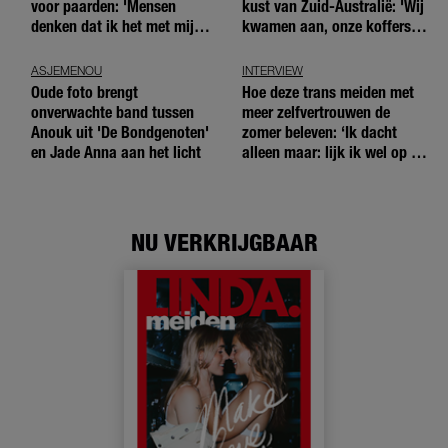
voor paarden: 'Mensen
kust van Zuid-Australië: 'Wij
denken dat ik het met mijn
kwamen aan, onze koffers
blote handen doe'
niet'
ASJEMENOU
INTERVIEW
Oude foto brengt
Hoe deze trans meiden met
onverwachte band tussen
meer zelfvertrouwen de
Anouk uit 'De Bondgenoten'
zomer beleven: ‘Ik dacht
en Jade Anna aan het licht
alleen maar: lijk ik wel op de
andere meiden?’
NU VERKRIJGBAAR