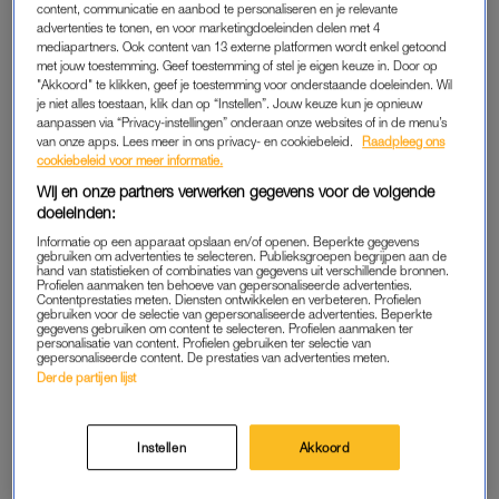
content, communicatie en aanbod te personaliseren en je relevante
advertenties te tonen, en voor marketingdoeleinden delen met 4
mediapartners. Ook content van 13 externe platformen wordt enkel getoond
met jouw toestemming. Geef toestemming of stel je eigen keuze in. Door op
"Akkoord" te klikken, geef je toestemming voor onderstaande doeleinden. Wil
je niet alles toestaan, klik dan op “Instellen”. Jouw keuze kun je opnieuw
aanpassen via “Privacy-instellingen” onderaan onze websites of in de menu’s
van onze apps. Lees meer in ons privacy- en cookiebeleid.
Raadpleeg ons
REGENWORMEN ‘TINY TINS’
cookiebeleid voor meer informatie.
De dobbelklassieker
Regenwormen
, maar dan in een extra
Wij en onze partners verwerken gegevens voor de volgende
klein blik. Gooi de juiste combinaties, pak zoveel mogelijk
doeleinden:
regenwormen en probeer ondertussen je tegenstanders te
Informatie op een apparaat opslaan en/of openen. Beperkte gegevens
gebruiken om advertenties te selecteren. Publieksgroepen begrijpen aan de
dwarsbomen. Door het compacte formaat kun je het zelfs
hand van statistieken of combinaties van gegevens uit verschillende bronnen.
Profielen aanmaken ten behoeve van gepersonaliseerde advertenties.
meenemen in je broekzak.
Contentprestaties meten. Diensten ontwikkelen en verbeteren. Profielen
gebruiken voor de selectie van gepersonaliseerde advertenties. Beperkte
gegevens gebruiken om content te selecteren. Profielen aanmaken ter
personalisatie van content. Profielen gebruiken ter selectie van
gepersonaliseerde content. De prestaties van advertenties meten.
Derde partijen lijst
Instellen
Akkoord