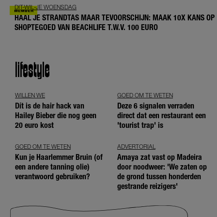
DIT-WIL-JE WOENSDAG
HAAL JE STRANDTAS MAAR TEVOORSCHIJN: MAAK 10X KANS OP
SHOPTEGOED VAN BEACHLIFE T.W.V. 100 EURO
lifestyle
WILLEN WE
GOED OM TE WETEN
Dít is de hair hack van
Deze 6 signalen verraden
Hailey Bieber die nog geen
direct dat een restaurant een
20 euro kost
'tourist trap' is
GOED OM TE WETEN
ADVERTORIAL
Kun je Haarlemmer Bruin (of
Amaya zat vast op Madeira
een andere tanning olie)
door noodweer: 'We zaten op
verantwoord gebruiken?
de grond tussen honderden
gestrande reizigers'