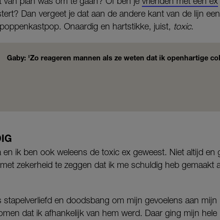
t van plan was om te gaan? Of ben je
vrienden met een ex
tert? Dan vergeet je dat aan de andere kant van de lijn ee
 poppenkastpop. Onaardig en hartstikke, juist,
toxic
.
Gaby: 'Zo reageren mannen als ze weten dat ik openhartige col
IG
en ik ben ook weleens de toxic ex geweest. Niet altijd en ge
f met zekerheid te zeggen dat ik me schuldig heb gemaakt a
 stapelverliefd en doodsbang om mijn gevoelens aan mijn l
omen dat ik afhankelijk van hem werd. Daar ging mijn hele