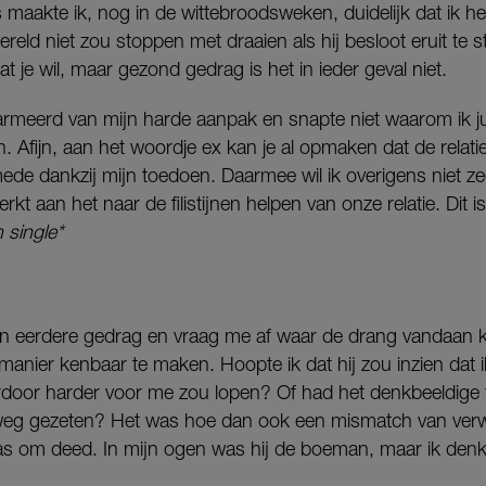
 maakte ik, nog in de wittebroodsweken, duidelijk dat ik 
wereld niet zou stoppen met draaien als hij besloot eruit te 
je wil, maar gezond gedrag is het in ieder geval niet.
armeerd van mijn harde aanpak en snapte niet waarom ik j
 Afijn, aan het woordje ex kan je al opmaken dat de relati
de dankzij mijn toedoen. Daarmee wil ik overigens niet zeg
t aan het naar de filistijnen helpen van onze relatie. Dit is
n single*
mijn eerdere gedrag en vraag me af waar de drang vandaa
 manier kenbaar te maken. Hoopte ik dat hij zou inzien dat 
door harder voor me zou lopen? Of had het denkbeeldige t
 weg gezeten? Het was hoe dan ook een mismatch van verw
 das om deed. In mijn ogen was hij de boeman, maar ik denk d