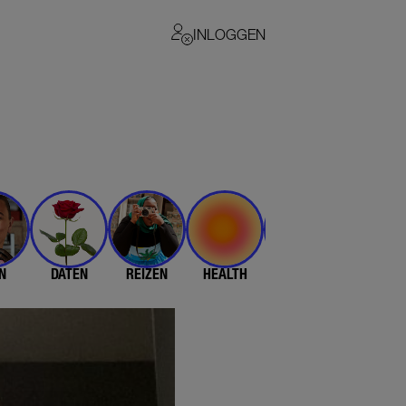
INLOGGEN
N
DATEN
REIZEN
HEALTH
$$$
💄 & 👗