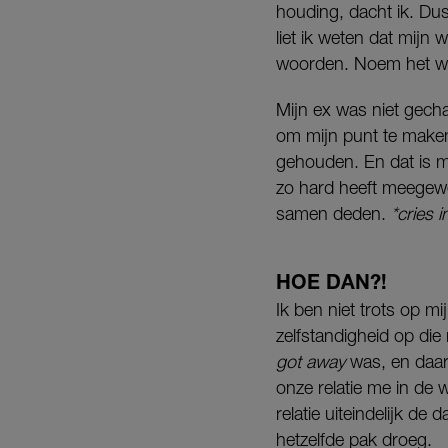
houding, dacht ik. Dus
liet ik weten dat mijn 
woorden. Noem het wat 
Mijn ex was niet gech
om mijn punt te maken.
gehouden. En dat is me
zo hard heeft meegewerk
samen deden.
*cries i
HOE DAN?!
Ik ben niet trots op 
zelfstandigheid op die
got away
was, en daar
onze relatie me in de
relatie uiteindelijk de
hetzelfde pak droeg.