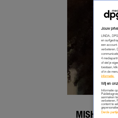
Jouw priva
LINDA., DPG
en surfgedra
een account 
verbeteren. 
communicatie
4 mediapartn
of stel je ei
toestaan, kli
of in de men
informatie.
Wij en onz
Informatie o
Publieksgroe
aanmaken ten
verbeteren. 
content te se
gepersonalis
MISHA: 'IK
Derde partijen