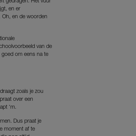
eft gedragen. Het vuur
gt, en er
n. Oh, en de woorden
tionale
schoolvoorbeeld van de
et goed om eens na te
edraagt zoals je zou
 praat over een
apt ‘m.
men. Dus praat je
te moment af te