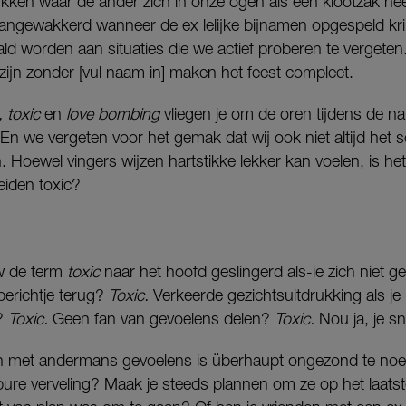
ukken waar de ander zich in onze ogen als een klootzak he
angewakkerd wanneer de ex lelijke bijnamen opgespeld krij
ld worden aan situaties die we actief proberen te vergete
l zijn zonder [vul naam in] maken het feest compleet.
, toxic
en
love bombing
vliegen je om de oren tijdens de na
En we vergeten voor het gemak dat wij ook niet altijd het 
. Hoewel vingers wijzen hartstikke lekker kan voelen, is h
eiden toxic?
uw de term
toxic
naar het hoofd geslingerd als-ie zich niet g
berichtje terug?
Toxic.
Verkeerde gezichtsuitdrukking als je
p?
Toxic.
Geen fan van gevoelens delen?
Toxic.
Nou ja, je sn
 met andermans gevoelens is überhaupt ongezond te noe
 pure verveling? Maak je steeds plannen om ze op het laats