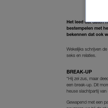
Het leed dat daten 
bestempelen met het 
bekennen dat ook w
Wekelijks schrijven de
seks en relaties.
BREAK-UP
“Hij zei zus, maar deed
een break-up. Dit mom
heuse slachtpartij van
Gewapend met een paar