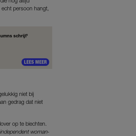
die nog altijd
n echt persoon hangt,
umns schrijf'
LEES MEER
lukkig niet bij
an gedrag dat niet
over op te biechten.
independent woman
-