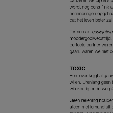
pauzeren we bij de st
wordt nog eens flink a
herinneringen opgehaa
dat het leven beter za
Termen als
gaslighting
moddergooiwedstrijd. 
perfecte partner waren
gaan: waren we niet b
TOXIC
Een lover krijgt al ga
willen. Urenlang geen 
willekeurig onderwer
Geen rekening houden
alleen met iemand uit