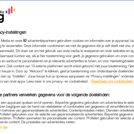
cy-instellingen
 Media en onze
92
advertentiepartners gebruiken cookies om informatie over je apparaat, lo
g te verzamelen. Deze informatie combineren we met de gegevens die je zelf deelt met ons, z
aanmaakt. Dit doen we om het gebruik van onze media te analyseren en onze websites en a
Daarnaast kunnen we, als je hier toestemming voor geeft, je gegevens gebruiken om onze con
 en aanbod te personaliseren en je relevante advertenties te tonen, en voor marketingdoele
ers. Ook content van 13 externe platformen wordt enkel getoond met jouw toestemming. Ge
gen keuze in. Door op "Akkoord" te klikken, geef je toestemming voor onderstaande doeleinden. 
k dan op “Instellen”. Jouw keuze kun je opnieuw aanpassen via “Privacy-instellingen” ondera
u’s van onze apps. Lees meer in ons privacy- en cookiebeleid.
Raadpleeg ons cookiebeleid 
e partners verwerken gegevens voor de volgende doeleinden:
p een apparaat opslaan en/of openen. Beperkte gegevens gebruiken om advertenties te sele
pen begrijpen aan de hand van statistieken of combinaties van gegevens uit verschillende br
 behoeve van gepersonaliseerde advertenties. Contentprestaties meten. Diensten ontwikkel
Profielen gebruiken voor de selectie van gepersonaliseerde advertenties. Beperkte gegeven
REAL LIFE
HOE DATE IK HET?
|
lecteren. Profielen aanmaken ter personalisatie van content. Profielen gebruiken ter selectie 
eerde content. De prestaties van advertenties meten.
 ZEI DAT HIJ TOXIC WAS, MAAR
 lijst