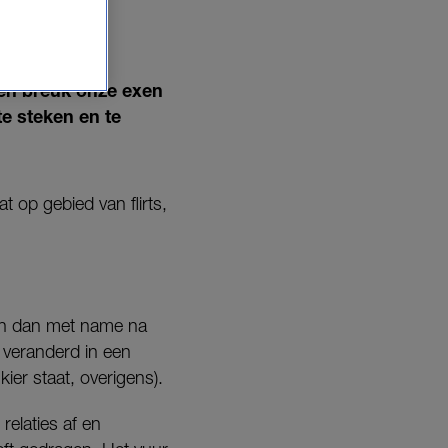
een breuk onze exen
te steken en te
 op gebied van flirts,
d en dan met name na
 veranderd in een
ier staat, overigens).
elaties af en