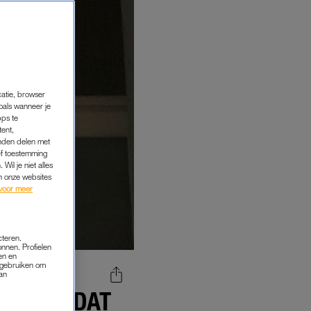
catie, browser
oals wanneer je
pps te
tent,
inden delen met
ef toestemming
Wil je niet alles
an onze websites
voor meer
cteren.
onnen. Profielen
en en
s gebruiken om
van
 BEN IK DAT