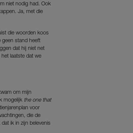
hem niet nodig had. Ook
stappen. Ja, met die
uist die woorden koos
e geen stand heeft
gen dat hij niet net
 het laatste dat we
n kwam om mijn
ik mogelijk
the one that
ienjarenplan voor
achtingen, die de
at ik in zijn belevenis