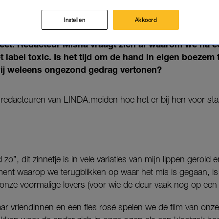
NIET GEWOON ZELF?'
13-05-2022
|
MISHA MARGARITTHA
Instellen
Akkoord
heet. Redacteur Misha vraagt zich af waarom we na 
label toxic. Is het tijd om de hand in eigen boezem 
ij weleens ongezond gedrag vertonen?
 redacteuren van LINDA.meiden hoe het er bij hen voor staat
 zo”, dit zinnetje is in vele variaties van mijn lippen gerol
ent waarop we terugblikken op waar het mis is gegaan, is
 onze voormalige lovers (voor wie de deur vaak nog op een k
 vriendinnen en een fles rosé spelen we de film van onze r