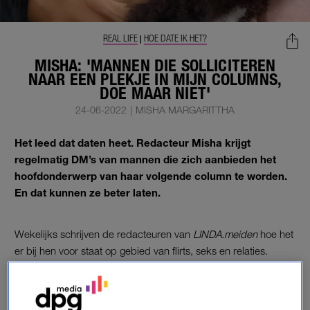
REAL LIFE
HOE DATE IK HET?
|
MISHA: 'MANNEN DIE SOLLICITEREN
NAAR EEN PLEKJE IN MIJN COLUMNS,
DOE MAAR NIET'
24-06-2022
|
MISHA MARGARITTHA
Het leed dat daten heet. Redacteur Misha krijgt
regelmatig DM’s van mannen die zich aanbieden het
hoofdonderwerp van haar volgende column te worden.
En dat kunnen ze beter laten.
Wekelijks schrijven de redacteuren van
LINDA.meiden
hoe het
er bij hen voor staat op gebied van flirts, seks en relaties.
COLUMN