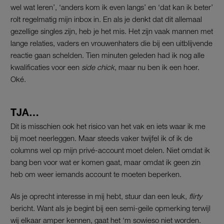
wel wat leren’, ‘anders kom ik even langs’ en ‘dat kan ik beter’
rolt regelmatig mijn inbox in. En als je denkt dat dit allemaal
gezellige singles zijn, heb je het mis. Het zijn vaak mannen met
lange relaties, vaders en vrouwenhaters die bij een uitblijvende
reactie gaan schelden. Tien minuten geleden had ik nog alle
kwalificaties voor een
side chick
, maar nu ben ik een hoer.
Oké.
TJA…
Dit is misschien ook het risico van het vak en iets waar ik me
bij moet neerleggen. Maar steeds vaker twijfel ik of ik de
columns wel op mijn privé-account moet delen. Niet omdat ik
bang ben voor wat er komen gaat, maar omdat ik geen zin
heb om weer iemands account te moeten beperken.
Als je oprecht interesse in mij hebt, stuur dan een leuk,
flirty
bericht. Want als je begint bij een semi-geile opmerking terwijl
wij elkaar amper kennen, gaat het ‘m sowieso niet worden.