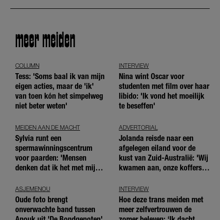
meer meiden
COLUMN
INTERVIEW
Tess: 'Soms baal ik van mijn
Nina wint Oscar voor
eigen acties, maar de 'ik'
studenten met film over haar
van toen kón het simpelweg
libido: 'Ik vond het moeilijk
niet beter weten'
te beseffen'
MEIDEN AAN DE MACHT
ADVERTORIAL
Sylvia runt een
Jolanda reisde naar een
spermawinningscentrum
afgelegen eiland voor de
voor paarden: 'Mensen
kust van Zuid-Australië: 'Wij
denken dat ik het met mijn
kwamen aan, onze koffers
blote handen doe'
niet'
ASJEMENOU
INTERVIEW
Oude foto brengt
Hoe deze trans meiden met
onverwachte band tussen
meer zelfvertrouwen de
Anouk uit 'De Bondgenoten'
zomer beleven: ‘Ik dacht