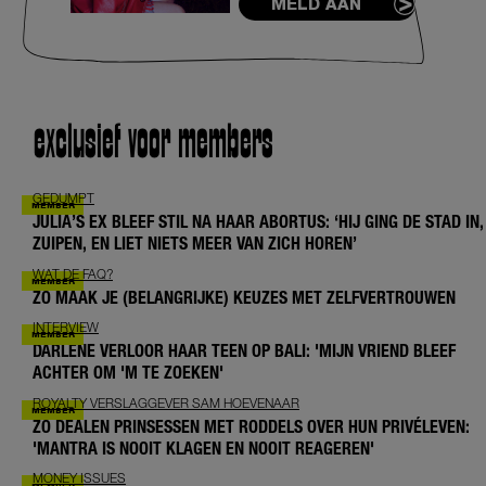
MELD AAN
exclusief voor members
GEDUMPT
JULIA’S EX BLEEF STIL NA HAAR ABORTUS: ‘HIJ GING DE STAD IN,
ZUIPEN, EN LIET NIETS MEER VAN ZICH HOREN’
WAT DE FAQ?
ZO MAAK JE (BELANGRIJKE) KEUZES MET ZELFVERTROUWEN
INTERVIEW
DARLENE VERLOOR HAAR TEEN OP BALI: 'MIJN VRIEND BLEEF
ACHTER OM 'M TE ZOEKEN'
ROYALTY VERSLAGGEVER SAM HOEVENAAR
ZO DEALEN PRINSESSEN MET RODDELS OVER HUN PRIVÉLEVEN:
'MANTRA IS NOOIT KLAGEN EN NOOIT REAGEREN'
MONEY ISSUES