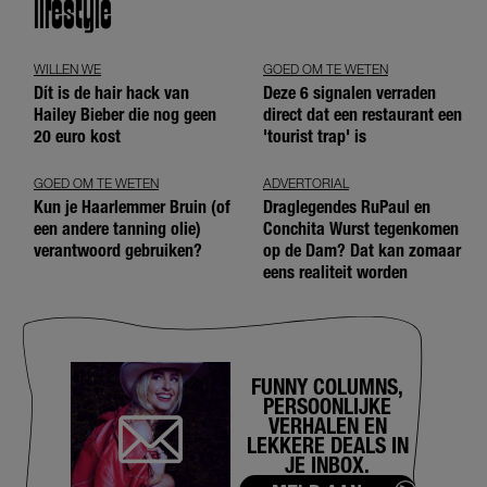
lifestyle
WILLEN WE
GOED OM TE WETEN
Dít is de hair hack van
Deze 6 signalen verraden
Hailey Bieber die nog geen
direct dat een restaurant een
20 euro kost
'tourist trap' is
GOED OM TE WETEN
ADVERTORIAL
Kun je Haarlemmer Bruin (of
Draglegendes RuPaul en
een andere tanning olie)
Conchita Wurst tegenkomen
verantwoord gebruiken?
op de Dam? Dat kan zomaar
eens realiteit worden
FUNNY COLUMNS,
PERSOONLIJKE
VERHALEN EN
LEKKERE DEALS IN
JE INBOX.