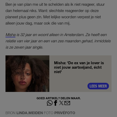
Ben je van plan me uit te schelden als ik niet reageer, stuur
dan helemaal niks. Want: slechtste reageerder op deze
planeet plus geen zin. Met lelijke woorden verpest je niet
alleen jouw dag, maar ook die van mij.
Misha
is 32 jaar en woont alleen in Amsterdam. Ze heeft een
relatie van vier jaar en een van zes maanden gehad, inmiddels
is ze zeven jaar single.
Misha: 'De ex van je lover is
niet jouw aartsvijand, écht
niet'
LEES MEER
GOED ARTIKEL? DELEN MAAR.
BRON
LINDA.MEIDEN
FOTO
PRIVÉFOTO