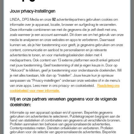
Voor ik redacteur (en columnist) werd bij
LINDA.meiden
,
schreef ik voor een andere vrouwentitel. Duizenden mensen
Jouw privacy-instellingen
lazen wekelijks wat ik allemaal in de slaapkamer beleefde.
LINDA., DPG Media en onze
92
advertentiepartners gebruiken cookies om
Van scharrels tot relaties en alles daartussenin. Er waren
informatie over je apparaat, locatie, browser en surfgedrag te verzamelen.
Deze informatie combineren we met de gegevens die je zelf deelt met ons,
slechts een paar dingen die ik voor mezelf hield. Maar de
zoals wanneer je een account aanmaakt. Dit doen we om het gebruik van onze
verhalen leverden kritiek en commentaar op. Sommigen
media te analyseren en onze websites en apps te verbeteren. Daarnaast
vonden me een snol, anderen de frisse wind die ze online
kunnen we, als je hier toestemming voor geeft, je gegevens gebruiken om onze
content, communicatie en aanbod te personaliseren en je relevante
misten. Sommigen kregen stijve tepels, anderen slappe
advertenties te tonen, en voor marketingdoeleinden delen met 4
piemels.
mediapartners. Ook content van 13 externe platformen wordt enkel getoond
met jouw toestemming. Geef toestemming of stel je eigen keuze in. Door op
"Akkoord" te klikken, geef je toestemming voor onderstaande doeleinden. Wil
Leuk hoor, mijn ervaringen opschrijven. Maar het was ook een
je niet alles toestaan, klik dan op “Instellen”. Jouw keuze kun je opnieuw
soort
pussy block
voor mijn seksleven. Mijn reputatie als
aanpassen via “Privacy-instellingen” onderaan onze websites of in de menu’s
van onze apps. Lees meer in ons privacy- en cookiebeleid.
Raadpleeg ons
‘seksschrijver’ ging me voor en overal waar ik kwam werd ik
cookiebeleid voor meer informatie.
gemeden door mannen die bang waren dat ik hun
Wij en onze partners verwerken gegevens voor de volgende
bedprestaties op het internet zou slingeren. Enkelen die het
doeleinden:
aandurfden vonden het een eer wanneer ik mijn ervaring met
Informatie op een apparaat opslaan en/of openen. Beperkte gegevens
hen opschreef. “Zo ben ik toch een beetje vereeuwigd”, sprak
gebruiken om advertenties te selecteren. Publieksgroepen begrijpen aan de
hand van statistieken of combinaties van gegevens uit verschillende bronnen.
hun ego. Bij ondermaatse prestaties (ja, daar waren ze van op
Profielen aanmaken ten behoeve van gepersonaliseerde advertenties.
Contentprestaties meten. Diensten ontwikkelen en verbeteren. Profielen
de hoogte) kreeg ik als kanttekening mee om ze goed neer te
gebruiken voor de selectie van gepersonaliseerde advertenties. Beperkte