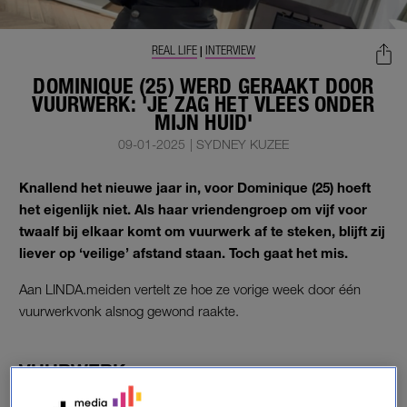
REAL LIFE
INTERVIEW
|
DOMINIQUE (25) WERD GERAAKT DOOR
VUURWERK: 'JE ZAG HET VLEES ONDER
MIJN HUID'
09-01-2025
|
SYDNEY KUZEE
Knallend het nieuwe jaar in, voor Dominique (25) hoeft
het eigenlijk niet. Als haar vriendengroep om vijf voor
twaalf bij elkaar komt om vuurwerk af te steken, blijft zij
liever op ‘veilige’ afstand staan. Toch gaat het mis.
Aan LINDA.meiden vertelt ze hoe ze vorige week door één
vuurwerkvonk alsnog gewond raakte.
VUURWERK
Traditiegetrouw viert Dominique oud en nieuw met haar vaste