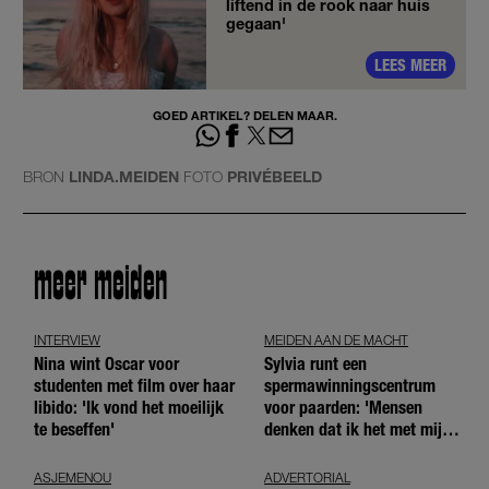
liftend in de rook naar huis
gegaan'
LEES MEER
GOED ARTIKEL? DELEN MAAR.
BRON
LINDA.MEIDEN
FOTO
PRIVÉBEELD
meer meiden
INTERVIEW
MEIDEN AAN DE MACHT
Nina wint Oscar voor
Sylvia runt een
studenten met film over haar
spermawinningscentrum
libido: 'Ik vond het moeilijk
voor paarden: 'Mensen
te beseffen'
denken dat ik het met mijn
blote handen doe'
ASJEMENOU
ADVERTORIAL