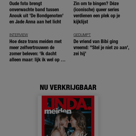
Oude foto brengt
Zin om te bingen? Déze
onverwachte band tussen
(iconische) queer series
Anouk uit 'De Bondgenoten'
verdienen een plek op je
en Jade Anna aan het licht
kijklijst
INTERVIEW
GEDUMPT
Hoe deze trans meiden met
De vriend van Bibi ging
meer zelfvertrouwen de
vreemd: ''Stel je niet zo aan',
zomer beleven: ‘Ik dacht
zei hij'
alleen maar: lijk ik wel op de
andere meiden?’
NU VERKRIJGBAAR