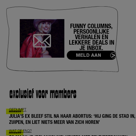
niet'
FUNNY COLUMNS,
PERSOONLIJKE
VERHALEN EN
LEKKERE DEALS IN
JE INBOX.
MELD AAN
exclusief voor members
GEDUMPT
JULIA’S EX BLEEF STIL NA HAAR ABORTUS: ‘HIJ GING DE STAD IN,
ZUIPEN, EN LIET NIETS MEER VAN ZICH HOREN’
WAT DE FAQ?