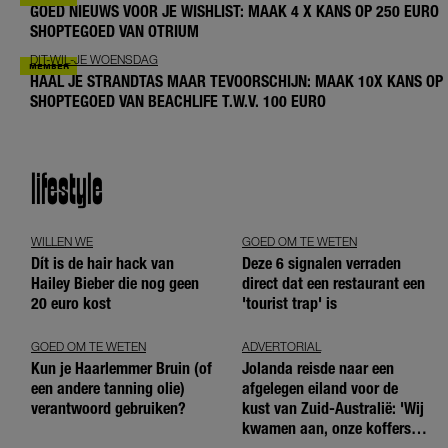
GOED NIEUWS VOOR JE WISHLIST: MAAK 4 X KANS OP 250 EURO
SHOPTEGOED VAN OTRIUM
DIT-WIL-JE WOENSDAG
HAAL JE STRANDTAS MAAR TEVOORSCHIJN: MAAK 10X KANS OP
SHOPTEGOED VAN BEACHLIFE T.W.V. 100 EURO
lifestyle
WILLEN WE
GOED OM TE WETEN
Dít is de hair hack van
Deze 6 signalen verraden
Hailey Bieber die nog geen
direct dat een restaurant een
20 euro kost
'tourist trap' is
GOED OM TE WETEN
ADVERTORIAL
Kun je Haarlemmer Bruin (of
Jolanda reisde naar een
een andere tanning olie)
afgelegen eiland voor de
verantwoord gebruiken?
kust van Zuid-Australië: 'Wij
kwamen aan, onze koffers