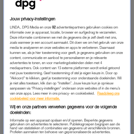
vriendengroep. Naaste oliebollen en champagne, mag het
vuurwerk voor haar vrienden zeker niet ontbreken. “Er worden
altijd meerdere potten met vuurwerk afgestoken. Ook dit jaar
Jouw privacy-instellingen
verzamelden we ons om vijf voor twaalf allemaal buiten. De
LINDA., DPG Media en onze
92
advertentiepartners gebruiken cookies om
duurste potten gingen om middernacht de lucht in”, vertelt ze.
informatie over je apparaat, locatie, browser en surfgedrag te verzamelen.
Deze informatie combineren we met de gegevens die je zelf deelt met ons,
zoals wanneer je een account aanmaakt. Dit doen we om het gebruik van onze
Zo knallend het nieuwe jaar in, hoeft voor Dominique eigenlijk
media te analyseren en onze websites en apps te verbeteren. Daarnaast
niet. “Ik vind al dat vuurwerk hartstikke eng. Alleen als er een
kunnen we, als je hier toestemming voor geeft, je gegevens gebruiken om onze
content, communicatie en aanbod te personaliseren en je relevante
pot met mooi siervuurwerk wordt afgestoken, vind ik het leuk
advertenties te tonen, en voor marketingdoeleinden delen met 4
om te kijken. Maar dan blijf ik het liefst altijd op grote
afstand
.”
mediapartners. Ook content van 13 externe platformen wordt enkel getoond
met jouw toestemming. Geef toestemming of stel je eigen keuze in. Door op
Ook dit jaar blijft ze daarom angstvallig onder de overkapping
"Akkoord" te klikken, geef je toestemming voor onderstaande doeleinden. Wil
staan. “Zo dicht mogelijk bij het huis.”
je niet alles toestaan, klik dan op “Instellen”. Jouw keuze kun je opnieuw
aanpassen via “Privacy-instellingen” onderaan onze websites of in de menu’s
van onze apps. Lees meer in ons privacy- en cookiebeleid.
Raadpleeg ons
cookiebeleid voor meer informatie.
FOUTE BOEL
Wij en onze partners verwerken gegevens voor de volgende
Toch staat ze daar niet veilig. De vonk slaat letterlijk over. “Het
doeleinden:
afsteken zelf ging gewoon goed, maar er schoot één vlam mijn
Informatie op een apparaat opslaan en/of openen. Beperkte gegevens
richting op. Ik had het niet meteen door. Toen ik naar beneden
gebruiken om advertenties te selecteren. Publieksgroepen begrijpen aan de
hand van statistieken of combinaties van gegevens uit verschillende bronnen.
keek zag ik nog net een vonk mijn kant op komen. Het was
Profielen aanmaken ten behoeve van gepersonaliseerde advertenties.