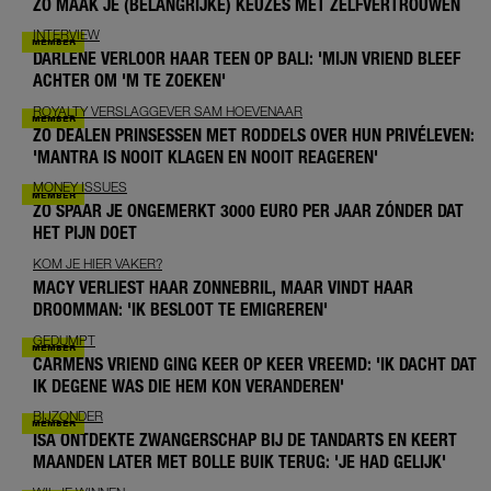
ZO MAAK JE (BELANGRIJKE) KEUZES MET ZELFVERTROUWEN
INTERVIEW
DARLENE VERLOOR HAAR TEEN OP BALI: 'MIJN VRIEND BLEEF
ACHTER OM 'M TE ZOEKEN'
ROYALTY VERSLAGGEVER SAM HOEVENAAR
ZO DEALEN PRINSESSEN MET RODDELS OVER HUN PRIVÉLEVEN:
'MANTRA IS NOOIT KLAGEN EN NOOIT REAGEREN'
MONEY ISSUES
ZO SPAAR JE ONGEMERKT 3000 EURO PER JAAR ZÓNDER DAT
HET PIJN DOET
KOM JE HIER VAKER?
MACY VERLIEST HAAR ZONNEBRIL, MAAR VINDT HAAR
DROOMMAN: 'IK BESLOOT TE EMIGREREN'
GEDUMPT
CARMENS VRIEND GING KEER OP KEER VREEMD: 'IK DACHT DAT
IK DEGENE WAS DIE HEM KON VERANDEREN'
BIJZONDER
ISA ONTDEKTE ZWANGERSCHAP BIJ DE TANDARTS EN KEERT
MAANDEN LATER MET BOLLE BUIK TERUG: 'JE HAD GELIJK'