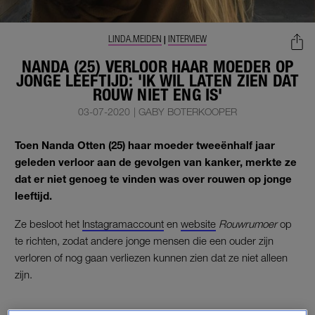
LINDA.MEIDEN
INTERVIEW
|
NANDA (25) VERLOOR HAAR MOEDER OP
JONGE LEEFTIJD: 'IK WIL LATEN ZIEN DAT
ROUW NIET ENG IS'
03-07-2020
|
GABY BOTERKOOPER
Toen Nanda Otten (25) haar moeder tweeënhalf jaar
geleden verloor aan de gevolgen van kanker, merkte ze
dat er niet genoeg te vinden was over rouwen op jonge
leeftijd.
Ze besloot het
Instagramaccount
en
website
Rouwrumoer
op
te richten, zodat andere jonge mensen die een ouder zijn
verloren of nog gaan verliezen kunnen zien dat ze niet alleen
zijn.