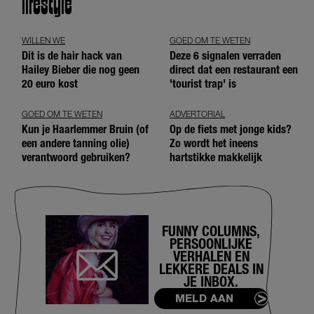
lifestyle
WILLEN WE
GOED OM TE WETEN
Dít is de hair hack van
Deze 6 signalen verraden
Hailey Bieber die nog geen
direct dat een restaurant een
20 euro kost
'tourist trap' is
GOED OM TE WETEN
ADVERTORIAL
Kun je Haarlemmer Bruin (of
Op de fiets met jonge kids?
een andere tanning olie)
Zo wordt het ineens
verantwoord gebruiken?
hartstikke makkelijk
FUNNY COLUMNS,
PERSOONLIJKE
VERHALEN EN
LEKKERE DEALS IN
JE INBOX.
MELD AAN