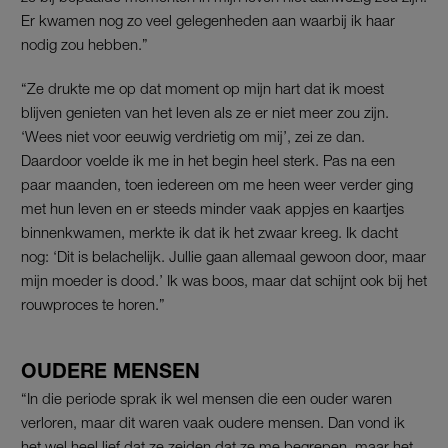
Er kwamen nog zo veel gelegenheden aan waarbij ik haar
nodig zou hebben.”
“Ze drukte me op dat moment op mijn hart dat ik moest
blijven genieten van het leven als ze er niet meer zou zijn.
‘Wees niet voor eeuwig verdrietig om mij’, zei ze dan.
Daardoor voelde ik me in het begin heel sterk. Pas na een
paar maanden, toen iedereen om me heen weer verder ging
met hun leven en er steeds minder vaak appjes en kaartjes
binnenkwamen, merkte ik dat ik het zwaar kreeg. Ik dacht
nog: ‘Dit is belachelijk. Jullie gaan allemaal gewoon door, maar
mijn moeder is dood.’ Ik was boos, maar dat schijnt ook bij het
rouwproces te horen.”
OUDERE MENSEN
“In die periode sprak ik wel mensen die een ouder waren
verloren, maar dit waren vaak oudere mensen. Dan vond ik
het wel heel lief dat ze zeiden dat ze me begrepen, maar het