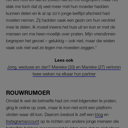
stak me toch dat zij veel meer met hun moeder hadden
kunnen delen en ik al op zo’n jonge leeftijd afscheid had
moeten nemen. Zij hadden vaak een gezin om hun verdriet
mee te delen. Ik moest ineens het huis uit en kon er met de
mensen om me heen moeilijk over praten. Mijn vriendinnen
begrepen het gevoel – gelukkig – ook niet, maar die wisten
vaak ook niet wat ze tegen me moesten zeggen.”
Lees ook
Jong, weduwe en dan? Marieke (33) en Marieke (27) verloren
twee weken na elkaar hun partner
ROUWRUMOER
Omdat ik wel de behoefte had om met lotgenoten te praten,
ging ik online op zoek, maar ik kon niet echt een platform
vinden waar dit kon. Daarom besloot ik zelf een
blog
en
Instagramaccount
op te richten om andere jonge mensen die
hetzelfde hebben meegemaakt te laten zien dat ze niet alleen