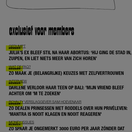
exclusief voor members
GEDUMPT
JULIA’S EX BLEEF STIL NA HAAR ABORTUS: ‘HIJ GING DE STAD IN,
ZUIPEN, EN LIET NIETS MEER VAN ZICH HOREN’
WAT DE FAQ?
ZO MAAK JE (BELANGRIJKE) KEUZES MET ZELFVERTROUWEN
INTERVIEW
DARLENE VERLOOR HAAR TEEN OP BALI: 'MIJN VRIEND BLEEF
ACHTER OM 'M TE ZOEKEN'
ROYALTY VERSLAGGEVER SAM HOEVENAAR
ZO DEALEN PRINSESSEN MET RODDELS OVER HUN PRIVÉLEVEN:
'MANTRA IS NOOIT KLAGEN EN NOOIT REAGEREN'
MONEY ISSUES
ZO SPAAR JE ONGEMERKT 3000 EURO PER JAAR ZÓNDER DAT