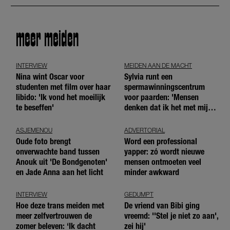
meer meiden
INTERVIEW
MEIDEN AAN DE MACHT
Nina wint Oscar voor
Sylvia runt een
studenten met film over haar
spermawinningscentrum
libido: 'Ik vond het moeilijk
voor paarden: 'Mensen
te beseffen'
denken dat ik het met mijn
blote handen doe'
ASJEMENOU
ADVERTORIAL
Oude foto brengt
Word een professional
onverwachte band tussen
yapper: zó wordt nieuwe
Anouk uit 'De Bondgenoten'
mensen ontmoeten veel
en Jade Anna aan het licht
minder awkward
INTERVIEW
GEDUMPT
Hoe deze trans meiden met
De vriend van Bibi ging
meer zelfvertrouwen de
vreemd: ''Stel je niet zo aan',
zomer beleven: ‘Ik dacht
zei hij'