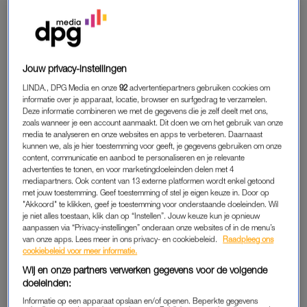
NANDA
“Mijn moeder werd voor het eerst ziek toen ik nog geen jaar
oud was. Toen ze daarna beter werd, is het een hele tijd goed
gegaan tot ik een jaar of twaalf was. Op mijn vijftiende werd ze
Jouw privacy-instellingen
weer ziek en op mijn zestiende of zeventiende weer. Mijn hele
LINDA., DPG Media en onze
92
advertentiepartners gebruiken cookies om
jeugd stond in het teken van mijn moeders ziekte, omdat er
informatie over je apparaat, locatie, browser en surfgedrag te verzamelen.
altijd een angst was dat ze weer ziek zou worden. Ook als de
Deze informatie combineren we met de gegevens die je zelf deelt met ons,
doktoren zeiden dat ze schoon was, bleven we bang voor de
zoals wanneer je een account aanmaakt. Dit doen we om het gebruik van onze
media te analyseren en onze websites en apps te verbeteren. Daarnaast
controle die zou volgen.”
kunnen we, als je hier toestemming voor geeft, je gegevens gebruiken om onze
content, communicatie en aanbod te personaliseren en je relevante
“Toen mijn ouders net waren gescheiden, werd ze toch weer
advertenties te tonen, en voor marketingdoeleinden delen met 4
mediapartners. Ook content van 13 externe platformen wordt enkel getoond
ziek. Ik woonde op dat moment samen met haar in Friesland.
met jouw toestemming. Geef toestemming of stel je eigen keuze in. Door op
Ze heeft toen verschillende chemo’s gehad, want de kanker is
"Akkoord" te klikken, geef je toestemming voor onderstaande doeleinden. Wil
je niet alles toestaan, klik dan op “Instellen”. Jouw keuze kun je opnieuw
vanuit haar lever gaan uitzaaien. Vlak voor haar vijftigste
aanpassen via “Privacy-instellingen” onderaan onze websites of in de menu’s
verjaardag kregen we te horen dat ze niet meer beter zou
van onze apps. Lees meer in ons privacy- en cookiebeleid.
Raadpleeg ons
worden. Om haar toch nog iets langer bij ons te kunnen
cookiebeleid voor meer informatie.
houden, heeft ze nog twee periodes chemo gekregen.”
Wij en onze partners verwerken gegevens voor de volgende
doeleinden:
Informatie op een apparaat opslaan en/of openen. Beperkte gegevens