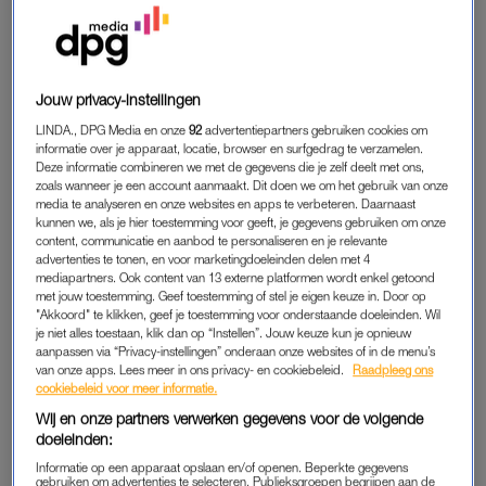
naam gebruiken, dan klopt dat. Mikky is uit de kast gekomen
als gender fluid en heeft diens naam veranderd.
Jouw privacy-instellingen
COMING-OUT
LINDA., DPG Media en onze
92
advertentiepartners gebruiken cookies om
Mikky wist van tevoren al dat uit de kast komen voor diens
informatie over je apparaat, locatie, browser en surfgedrag te verzamelen.
gezin gevaarlijk was. “Ik wilde het eigenlijk niet vertellen, want
Deze informatie combineren we met de gegevens die je zelf deelt met ons,
ik had al het vermoeden dat het niet geaccepteerd zou
zoals wanneer je een account aanmaakt. Dit doen we om het gebruik van onze
media te analyseren en onze websites en apps te verbeteren. Daarnaast
worden”, vertelt die als we bellen. “Mijn vader is moslim en
kunnen we, als je hier toestemming voor geeft, je gegevens gebruiken om onze
hoewel mijn moeder dat niet is, staat zij wel achter mijn vaders
content, communicatie en aanbod te personaliseren en je relevante
advertenties te tonen, en voor marketingdoeleinden delen met 4
keuzes. En dat terwijl mijn oma me vertelde dat zij vroeger ook
mediapartners. Ook content van 13 externe platformen wordt enkel getoond
gewoon omging met mensen die homoseksueel zijn.”
met jouw toestemming. Geef toestemming of stel je eigen keuze in. Door op
"Akkoord" te klikken, geef je toestemming voor onderstaande doeleinden. Wil
je niet alles toestaan, klik dan op “Instellen”. Jouw keuze kun je opnieuw
Als Mikky het op diens veertiende aan diens ouders vertelt,
aanpassen via “Privacy-instellingen” onderaan onze websites of in de menu’s
nemen ze hen mee naar diens slaapkamer. Er ontstaat een
van onze apps. Lees meer in ons privacy- en cookiebeleid.
Raadpleeg ons
grote ruzie. “Ik werd mentaal en fysiek helemaal afgetuigd. Ik
cookiebeleid voor meer informatie.
wist dat mijn leven vanaf dat moment vreselijk zou zijn.” Alles
Wij en onze partners verwerken gegevens voor de volgende
doeleinden:
wat Mikky had, wordt vanaf die dag afgenomen. “Ik mocht
niets meer. Mijn telefoon werd drie maanden lang afgepakt,
Informatie op een apparaat opslaan en/of openen. Beperkte gegevens
gebruiken om advertenties te selecteren. Publieksgroepen begrijpen aan de