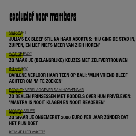
exclusief voor members
GEDUMPT
JULIA’S EX BLEEF STIL NA HAAR ABORTUS: ‘HIJ GING DE STAD IN,
ZUIPEN, EN LIET NIETS MEER VAN ZICH HOREN’
WAT DE FAQ?
ZO MAAK JE (BELANGRIJKE) KEUZES MET ZELFVERTROUWEN
INTERVIEW
DARLENE VERLOOR HAAR TEEN OP BALI: 'MIJN VRIEND BLEEF
ACHTER OM 'M TE ZOEKEN'
ROYALTY VERSLAGGEVER SAM HOEVENAAR
ZO DEALEN PRINSESSEN MET RODDELS OVER HUN PRIVÉLEVEN:
'MANTRA IS NOOIT KLAGEN EN NOOIT REAGEREN'
MONEY ISSUES
ZO SPAAR JE ONGEMERKT 3000 EURO PER JAAR ZÓNDER DAT
HET PIJN DOET
KOM JE HIER VAKER?