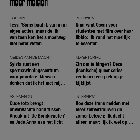
meer meiden
COLUMN
INTERVIEW
Tess: 'Soms baal ik van mijn
Nina wint Oscar voor
eigen acties, maar de 'ik'
studenten met film over haar
van toen kón het simpelweg
libido: 'Ik vond het moeilijk
niet beter weten'
te beseffen'
MEIDEN AAN DE MACHT
ADVERTORIAL
Sylvia runt een
Zin om te bingen? Déze
spermawinningscentrum
(iconische) queer series
voor paarden: 'Mensen
verdienen een plek op je
denken dat ik het met mijn
kijklijst
blote handen doe'
ASJEMENOU
INTERVIEW
Oude foto brengt
Hoe deze trans meiden met
onverwachte band tussen
meer zelfvertrouwen de
Anouk uit 'De Bondgenoten'
zomer beleven: ‘Ik dacht
en Jade Anna aan het licht
alleen maar: lijk ik wel op de
andere meiden?’