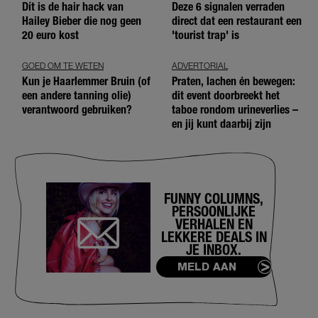
Dít is de hair hack van
Deze 6 signalen verraden
Hailey Bieber die nog geen
direct dat een restaurant een
20 euro kost
'tourist trap' is
GOED OM TE WETEN
ADVERTORIAL
Kun je Haarlemmer Bruin (of
Praten, lachen én bewegen:
een andere tanning olie)
dit event doorbreekt het
verantwoord gebruiken?
taboe rondom urineverlies –
en jij kunt daarbij zijn
FUNNY COLUMNS,
PERSOONLIJKE
VERHALEN EN
LEKKERE DEALS IN
JE INBOX.
MELD AAN