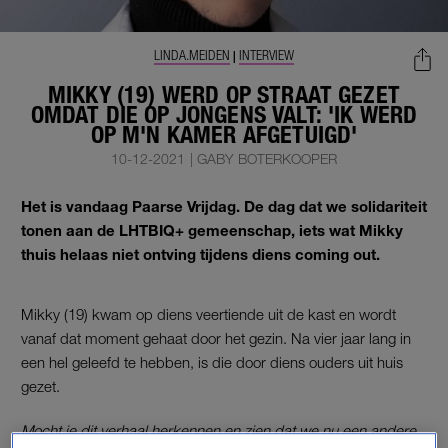
LINDA.MEIDEN
INTERVIEW
|
MIKKY (19) WERD OP STRAAT GEZET
OMDAT DIE OP JONGENS VALT: 'IK WERD
OP M'N KAMER AFGETUIGD'
10-12-2021
|
GABY BOTERKOOPER
Het is vandaag Paarse Vrijdag. De dag dat we solidariteit
tonen aan de LHTBIQ+ gemeenschap, iets wat Mikky
thuis helaas niet ontving tijdens diens coming out.
Mikky (19) kwam op diens veertiende uit de kast en wordt
vanaf dat moment gehaat door het gezin. Na vier jaar lang in
een hel geleefd te hebben, is die door diens ouders uit huis
gezet.
Mocht je dit verhaal herkennen en zien dat we nu een andere