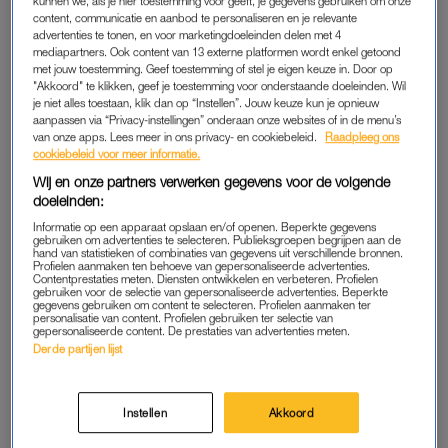
kunnen we, als je hier toestemming voor geeft, je gegevens gebruiken om onze
Deze schokkende onthulling doet Lehmann in de
content, communicatie en aanbod te personaliseren en je relevante
podcast
DirTea Talk
van de Duitse rapper Shirin David (28), zo
advertenties te tonen, en voor marketingdoeleinden delen met 4
mediapartners. Ook content van 13 externe platformen wordt enkel getoond
schrijft
Bild
. “Geen kans natuurlijk. En hoe dan ook: 100.000
met jouw toestemming. Geef toestemming of stel je eigen keuze in. Door op
maar? Natuurlijk gaf ik geen antwoord, het was gek”, aldus
"Akkoord" te klikken, geef je toestemming voor onderstaande doeleinden. Wil
je niet alles toestaan, klik dan op “Instellen”. Jouw keuze kun je opnieuw
Lehmann.
aanpassen via “Privacy-instellingen” onderaan onze websites of in de menu’s
van onze apps. Lees meer in ons privacy- en cookiebeleid.
Raadpleeg ons
De 24-jarige vrouw is een van de bekendste speelsters in het
cookiebeleid voor meer informatie.
vrouwenvoetbal en heeft 15,5 miljoen volgers op Instagram.
Wij en onze partners verwerken gegevens voor de volgende
Nadat Lehmann niet reageert op het bericht, gaat de
doeleinden:
beroemde voetballer in kwestie nog een stapje verder.
Informatie op een apparaat opslaan en/of openen. Beperkte gegevens
gebruiken om advertenties te selecteren. Publieksgroepen begrijpen aan de
hand van statistieken of combinaties van gegevens uit verschillende bronnen.
Profielen aanmaken ten behoeve van gepersonaliseerde advertenties.
Contentprestaties meten. Diensten ontwikkelen en verbeteren. Profielen
VREEMD VOORSTEL
gebruiken voor de selectie van gepersonaliseerde advertenties. Beperkte
gegevens gebruiken om content te selecteren. Profielen aanmaken ter
Via zijn agent stuurt de man een smeekbede aan de
personalisatie van content. Profielen gebruiken ter selectie van
gepersonaliseerde content. De prestaties van advertenties meten.
bodyguard van Lehmann. De voetbalster is verbijsterd en gaat
Derde partijen lijst
er niet op in. Maar wie is die beroemde man dan precies? Tja,
dat wil ze niet verklappen.
Instellen
Akkoord
Toch moet hij wel op zijn tellen passen. “Het punt is dat ik het