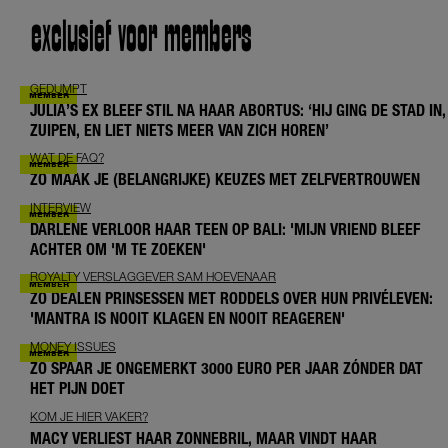
exclusief voor members
GEDUMPT
JULIA’S EX BLEEF STIL NA HAAR ABORTUS: ‘HIJ GING DE STAD IN,
ZUIPEN, EN LIET NIETS MEER VAN ZICH HOREN’
WAT DE FAQ?
ZO MAAK JE (BELANGRIJKE) KEUZES MET ZELFVERTROUWEN
INTERVIEW
DARLENE VERLOOR HAAR TEEN OP BALI: 'MIJN VRIEND BLEEF
ACHTER OM 'M TE ZOEKEN'
ROYALTY VERSLAGGEVER SAM HOEVENAAR
ZO DEALEN PRINSESSEN MET RODDELS OVER HUN PRIVÉLEVEN:
'MANTRA IS NOOIT KLAGEN EN NOOIT REAGEREN'
MONEY ISSUES
ZO SPAAR JE ONGEMERKT 3000 EURO PER JAAR ZÓNDER DAT
HET PIJN DOET
KOM JE HIER VAKER?
MACY VERLIEST HAAR ZONNEBRIL, MAAR VINDT HAAR