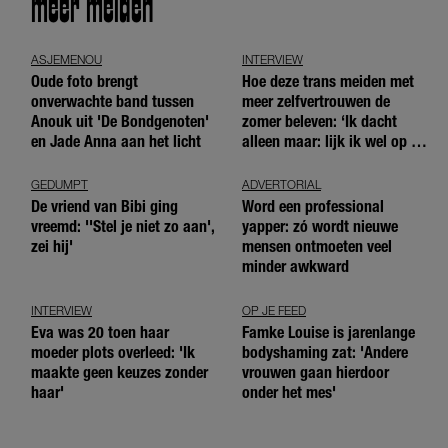
meer meiden
ASJEMENOU
INTERVIEW
Oude foto brengt
Hoe deze trans meiden met
onverwachte band tussen
meer zelfvertrouwen de
Anouk uit 'De Bondgenoten'
zomer beleven: ‘Ik dacht
en Jade Anna aan het licht
alleen maar: lijk ik wel op de
andere meiden?’
GEDUMPT
ADVERTORIAL
De vriend van Bibi ging
Word een professional
vreemd: ''Stel je niet zo aan',
yapper: zó wordt nieuwe
zei hij'
mensen ontmoeten veel
minder awkward
INTERVIEW
OP JE FEED
Eva was 20 toen haar
Famke Louise is jarenlange
moeder plots overleed: 'Ik
bodyshaming zat: 'Andere
maakte geen keuzes zonder
vrouwen gaan hierdoor
haar'
onder het mes'