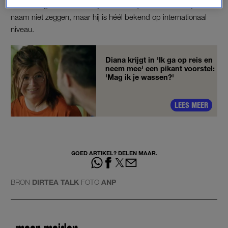
bericht nog steeds heb. Hij is een beetje dom. Ik kan zijn
naam niet zeggen, maar hij is héél bekend op internationaal
niveau.
Diana krijgt in 'Ik ga op reis en
neem mee' een pikant voorstel:
'Mag ik je wassen?'
LEES MEER
GOED ARTIKEL? DELEN MAAR.
BRON
DIRTEA TALK
FOTO
ANP