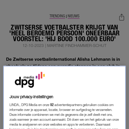
TRENDING
NIEUWS
|
ZWITSERSE VOETBALSTER KRIJGT VAN
'HEEL BEROEMD PERSOON' ONEERBAAR
VOORSTEL: 'HIJ BOOD 100.000 EURO'
12-10-2023
|
MARTINE FINDHAMMER-SCHUT
De Zwitserse voetbalinternational Alisha Lehmann is in
shock als ze tijdens een avondje stappen in een club in
Miami ineens een app ontvangt van een heel beroemde
voetballer.
Daarin doet hij, zijn naam is niet bekendgemaakt, een
Jouw privacy-instellingen
oneerbaar voorstel: een nacht met haar doorbrengen in ruil
voor 100.000 euro.
LINDA., DPG Media en onze
92
advertentiepartners gebruiken cookies om
informatie over je apparaat, locatie, browser en surfgedrag te verzamelen.
Deze informatie combineren we met de gegevens die je zelf deelt met ons,
zoals wanneer je een account aanmaakt. Dit doen we om het gebruik van onze
VREEMD VOORSTEL
media te analyseren en onze websites en apps te verbeteren. Daarnaast