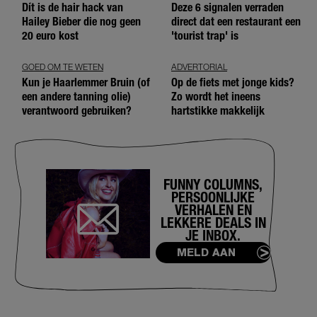
Dít is de hair hack van
Deze 6 signalen verraden
Hailey Bieber die nog geen
direct dat een restaurant een
20 euro kost
'tourist trap' is
GOED OM TE WETEN
ADVERTORIAL
Kun je Haarlemmer Bruin (of
Op de fiets met jonge kids?
een andere tanning olie)
Zo wordt het ineens
verantwoord gebruiken?
hartstikke makkelijk
FUNNY COLUMNS,
PERSOONLIJKE
VERHALEN EN
LEKKERE DEALS IN
JE INBOX.
MELD AAN