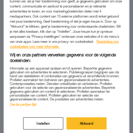
kunnen we, als je hier toestemming voor geeft, je gegevens gebruiken om onze
wordt mishandeld in haar relatie, heeft heel Nederland een
content, communicatie en aanbod te personaliseren en je relevante
mening klaar. Nu vertelt ze uitgebreid over haar eigen ervaring:
advertenties te tonen, en voor marketingdoeleinden delen met 4
mediapartners. Ook content van 13 externe platformen wordt enkel getoond
‘Je hebt te maken met een partner die spijt betuigt en dan
met jouw toestemming. Geef toestemming of stel je eigen keuze in. Door op
weer een periode heel lief doet. Voor je het weet, zit je in een
"Akkoord" te klikken, geef je toestemming voor onderstaande doeleinden. Wil
vicieuze cirkel’. Ze vertelt dat de uitgelekte beelden haar
je niet alles toestaan, klik dan op “Instellen”. Jouw keuze kun je opnieuw
aanpassen via “Privacy-instellingen” onderaan onze websites of in de menu’s
redding waren.
van onze apps. Lees meer in ons privacy- en cookiebeleid.
Raadpleeg ons
cookiebeleid voor meer informatie.
Jamie kreeg zelf overigens ook lading shit over zich heen.
Wij en onze partners verwerken gegevens voor de volgende
Daarover heerst nog veel onbegrip bij haar: ‘De wereld wordt
doeleinden:
echt geen mooiere plek als je zo vals doet.’
Informatie op een apparaat opslaan en/of openen. Beperkte gegevens
gebruiken om advertenties te selecteren. Publieksgroepen begrijpen aan de
hand van statistieken of combinaties van gegevens uit verschillende bronnen.
Profielen aanmaken ten behoeve van gepersonaliseerde advertenties.
Contentprestaties meten. Diensten ontwikkelen en verbeteren. Profielen
BEEN IN BRAND
gebruiken voor de selectie van gepersonaliseerde advertenties. Beperkte
gegevens gebruiken om content te selecteren. Profielen aanmaken ter
Verder in dit nummer: ‘Het was alsof mijn been in brand stond
personalisatie van content. Profielen gebruiken ter selectie van
gepersonaliseerde content. De prestaties van advertenties meten.
en er messen in werden gestoken. ’s Nachts sliep ik hooguit
Derde partijen lijst
drie uur. Het sloopte me.’ Julia van Reek (24) lijdt na een
sportblessure aan een helse pijn in haar been. Ze kiest voor
een beenamputatie, maar daarmee blijkt het niet zomaar
Instellen
Akkoord
gefikst.