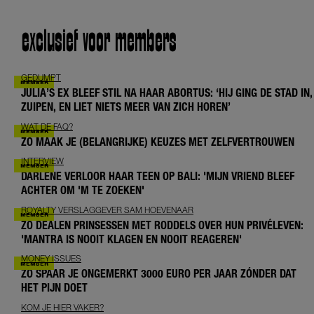
exclusief voor members
GEDUMPT
JULIA’S EX BLEEF STIL NA HAAR ABORTUS: ‘HIJ GING DE STAD IN,
ZUIPEN, EN LIET NIETS MEER VAN ZICH HOREN’
WAT DE FAQ?
ZO MAAK JE (BELANGRIJKE) KEUZES MET ZELFVERTROUWEN
INTERVIEW
DARLENE VERLOOR HAAR TEEN OP BALI: 'MIJN VRIEND BLEEF
ACHTER OM 'M TE ZOEKEN'
ROYALTY VERSLAGGEVER SAM HOEVENAAR
ZO DEALEN PRINSESSEN MET RODDELS OVER HUN PRIVÉLEVEN:
'MANTRA IS NOOIT KLAGEN EN NOOIT REAGEREN'
MONEY ISSUES
ZO SPAAR JE ONGEMERKT 3000 EURO PER JAAR ZÓNDER DAT
HET PIJN DOET
KOM JE HIER VAKER?