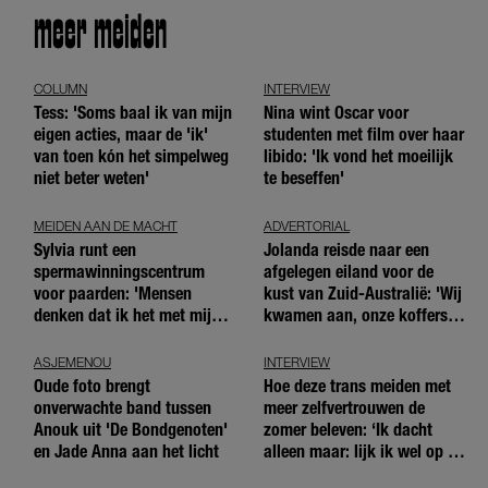
meer meiden
COLUMN
INTERVIEW
Tess: 'Soms baal ik van mijn
Nina wint Oscar voor
eigen acties, maar de 'ik'
studenten met film over haar
van toen kón het simpelweg
libido: 'Ik vond het moeilijk
niet beter weten'
te beseffen'
MEIDEN AAN DE MACHT
ADVERTORIAL
Sylvia runt een
Jolanda reisde naar een
spermawinningscentrum
afgelegen eiland voor de
voor paarden: 'Mensen
kust van Zuid-Australië: 'Wij
denken dat ik het met mijn
kwamen aan, onze koffers
blote handen doe'
niet'
ASJEMENOU
INTERVIEW
Oude foto brengt
Hoe deze trans meiden met
onverwachte band tussen
meer zelfvertrouwen de
Anouk uit 'De Bondgenoten'
zomer beleven: ‘Ik dacht
en Jade Anna aan het licht
alleen maar: lijk ik wel op de
andere meiden?’