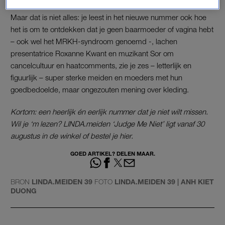
Maar dat is niet alles: je leest in het nieuwe nummer ook hoe
het is om te ontdekken dat je geen baarmoeder of vagina hebt
– ook wel het MRKH-syndroom genoemd -, lachen
presentatrice Roxanne Kwant en muzikant Sor om
cancelcultuur en haatcomments, zie je zes – letterlijk en
figuurlijk – super sterke meiden en moeders met hun
goedbedoelde, maar ongezouten mening over kleding.
Kortom: een heerlijk én eerlijk nummer dat je niet wilt missen.
Wil je ‘m lezen? LINDA.meiden ‘Judge Me Niet’ ligt vanaf 30
augustus in de winkel of bestel je hier.
GOED ARTIKEL? DELEN MAAR.
BRON
LINDA.MEIDEN 39
FOTO
LINDA.MEIDEN 39 | ANH KIET
DUONG