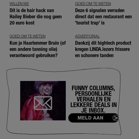
WILLEN WE
GOED OM TE WETEN
Dít is de hair hack van
Deze 6 signalen verraden
Hailey Bieber die nog geen
direct dat een restaurant een
20 euro kost
'tourist trap' is
GOED OM TE WETEN
ADVERTORIAL
Kun je Haarlemmer Bruin (of
Dankzij dit hightech product
een andere tanning olie)
kregen LINDA.lezers frissere
verantwoord gebruiken?
en schonere tanden
FUNNY COLUMNS,
PERSOONLIJKE
VERHALEN EN
LEKKERE DEALS IN
JE INBOX.
MELD AAN