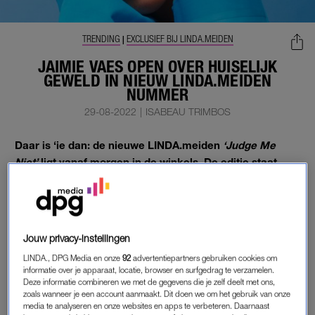
TRENDING
EXCLUSIEF BIJ LINDA.MEIDEN
|
JAIMIE VAES OPEN OVER HUISELIJK
GEWELD IN NIEUW LINDA.MEIDEN
NUMMER
29-08-2022
|
ISABEAU TRIMBOS
Daar is ‘ie dan: de nieuwe LINDA.meiden
‘Judge Me
Niet’
ligt vanaf morgen in de winkels. De editie staat
wederom ramvol met echte verhalen die er toe doen.
Je leest het in je favoriete rubrieken, spraakmakende columns
en eerlijke interviews.
Jouw privacy-instellingen
LINDA., DPG Media en onze
92
advertentiepartners gebruiken cookies om
JAIMIE VAES
informatie over je apparaat, locatie, browser en surfgedrag te verzamelen.
Deze informatie combineren we met de gegevens die je zelf deelt met ons,
Zo praat Jaimie Vaes openhartig over haar ervaring met
zoals wanneer je een account aanmaakt. Dit doen we om het gebruik van onze
huiselijk geweld. Wanneer bekend wordt dat Jaimie Vaes
media te analyseren en onze websites en apps te verbeteren. Daarnaast