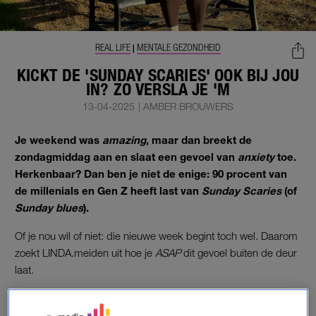
REAL LIFE
MENTALE GEZONDHEID
|
KICKT DE 'SUNDAY SCARIES' OOK BIJ JOU
IN? ZO VERSLA JE 'M
13-04-2025
|
AMBER BROUWERS
Je weekend was
amazing
, maar dan breekt de
zondagmiddag aan en slaat een gevoel van
anxiety
toe.
Herkenbaar? Dan ben je niet de enige: 90 procent van
de millenials en Gen Z heeft last van
Sunday Scaries
(of
Sunday blues
).
Of je nou wil of niet: die nieuwe week begint toch wel. Daarom
zoekt LINDA.meiden uit hoe je
ASAP
dit gevoel buiten de deur
laat.