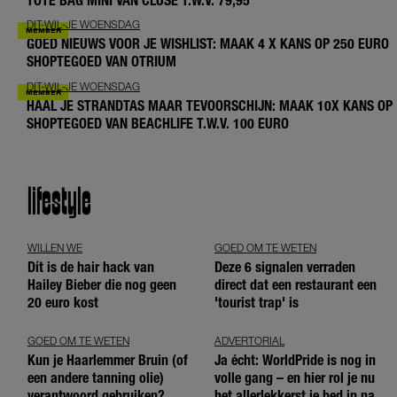
TOTE BAG MINI VAN CLUSE T.W.V. 79,95
DIT-WIL-JE WOENSDAG
GOED NIEUWS VOOR JE WISHLIST: MAAK 4 X KANS OP 250 EURO
SHOPTEGOED VAN OTRIUM
DIT-WIL-JE WOENSDAG
HAAL JE STRANDTAS MAAR TEVOORSCHIJN: MAAK 10X KANS OP
SHOPTEGOED VAN BEACHLIFE T.W.V. 100 EURO
lifestyle
WILLEN WE
GOED OM TE WETEN
Dít is de hair hack van
Deze 6 signalen verraden
Hailey Bieber die nog geen
direct dat een restaurant een
20 euro kost
'tourist trap' is
GOED OM TE WETEN
ADVERTORIAL
Kun je Haarlemmer Bruin (of
Ja écht: WorldPride is nog in
een andere tanning olie)
volle gang – en hier rol je nu
verantwoord gebruiken?
het allerlekkerst je bed in na