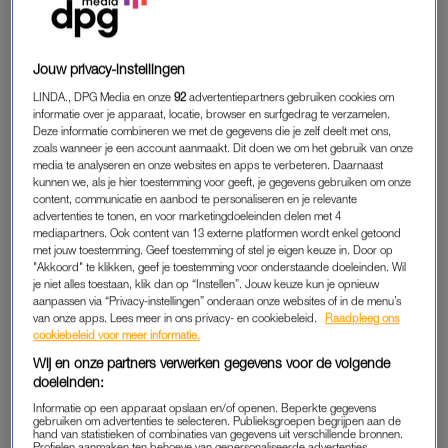
SUNDAY SCARIES
Waar je op vrijdagavond nog onbezorgd in de club staat of een
film kijkt, lijkt die
chill mood
aan het einde van de zondag
Jouw privacy-instellingen
alweer te zijn verdwenen. Sommigen krijgen last van
LINDA., DPG Media en onze
92
advertentiepartners gebruiken cookies om
zondagavondangst. Die is vaak werkgerelateerd – ineens duikt
informatie over je apparaat, locatie, browser en surfgedrag te verzamelen.
die tikkende deadline op in je hoofd – maar kan ook komen
Deze informatie combineren we met de gegevens die je zelf deelt met ons,
omdat je denkt niet alles uit je weekend te hebben gehaald. Of
zoals wanneer je een account aanmaakt. Dit doen we om het gebruik van onze
media te analyseren en onze websites en apps te verbeteren. Daarnaast
je hebt juist een té drukke week gehad, waardoor je nu
kunnen we, als je hier toestemming voor geeft, je gegevens gebruiken om onze
uitgeput bent.
content, communicatie en aanbod te personaliseren en je relevante
advertenties te tonen, en voor marketingdoeleinden delen met 4
mediapartners. Ook content van 13 externe platformen wordt enkel getoond
“Het is een mix van angst, stress en overweldiging over wat er
met jouw toestemming. Geef toestemming of stel je eigen keuze in. Door op
gaat komen. Dat kan je vermogen om te ontspannen en te
"Akkoord" te klikken, geef je toestemming voor onderstaande doeleinden. Wil
je niet alles toestaan, klik dan op “Instellen”. Jouw keuze kun je opnieuw
genieten van het einde van het weekend verstoren”, zegt
aanpassen via “Privacy-instellingen” onderaan onze websites of in de menu’s
Charlotte Bailey
, cognitieve gedragstherapeut en
van onze apps. Lees meer in ons privacy- en cookiebeleid.
Raadpleeg ons
psychotherapeut, in
Stylist
. E
én op de vijf kan hierdoor zelfs op
cookiebeleid voor meer informatie.
zondagavond niet slapen, blijkt uit onderzoek.
Wij en onze partners verwerken gegevens voor de volgende
doeleinden:
Informatie op een apparaat opslaan en/of openen. Beperkte gegevens
gebruiken om advertenties te selecteren. Publieksgroepen begrijpen aan de
LIGT HET AAN JE JOB?
hand van statistieken of combinaties van gegevens uit verschillende bronnen.
Profielen aanmaken ten behoeve van gepersonaliseerde advertenties.