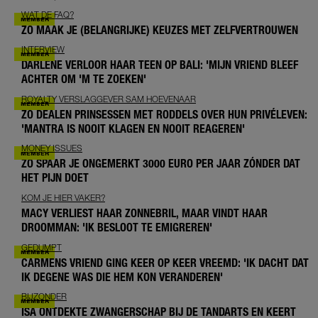
WAT DE FAQ?
ZO MAAK JE (BELANGRIJKE) KEUZES MET ZELFVERTROUWEN
INTERVIEW
DARLENE VERLOOR HAAR TEEN OP BALI: 'MIJN VRIEND BLEEF
ACHTER OM 'M TE ZOEKEN'
ROYALTY VERSLAGGEVER SAM HOEVENAAR
ZO DEALEN PRINSESSEN MET RODDELS OVER HUN PRIVÉLEVEN:
'MANTRA IS NOOIT KLAGEN EN NOOIT REAGEREN'
MONEY ISSUES
ZO SPAAR JE ONGEMERKT 3000 EURO PER JAAR ZÓNDER DAT
HET PIJN DOET
KOM JE HIER VAKER?
MACY VERLIEST HAAR ZONNEBRIL, MAAR VINDT HAAR
DROOMMAN: 'IK BESLOOT TE EMIGREREN'
GEDUMPT
CARMENS VRIEND GING KEER OP KEER VREEMD: 'IK DACHT DAT
IK DEGENE WAS DIE HEM KON VERANDEREN'
BIJZONDER
ISA ONTDEKTE ZWANGERSCHAP BIJ DE TANDARTS EN KEERT