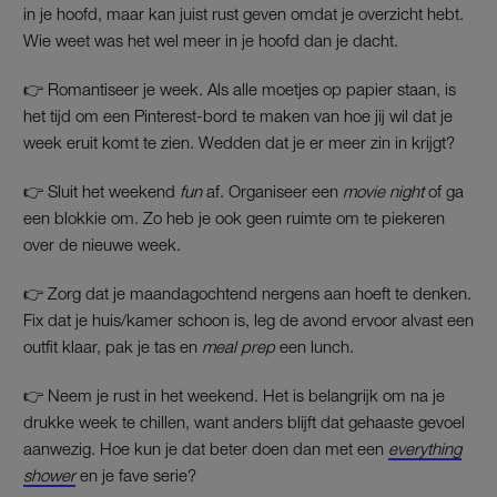
in je hoofd, maar kan juist rust geven omdat je overzicht hebt.
Wie weet was het wel meer in je hoofd dan je dacht.
👉 Romantiseer je week. Als alle moetjes op papier staan, is
het tijd om een Pinterest-bord te maken van hoe jij wil dat je
week eruit komt te zien. Wedden dat je er meer zin in krijgt?
👉 Sluit het weekend
fun
af. Organiseer een
movie night
of ga
een blokkie om. Zo heb je ook geen ruimte om te piekeren
over de nieuwe week.
👉 Zorg dat je maandagochtend nergens aan hoeft te denken.
Fix dat je huis/kamer schoon is, leg de avond ervoor alvast een
outfit klaar, pak je tas en
meal prep
een lunch.
👉 Neem je rust in het weekend. Het is belangrijk om na je
drukke week te chillen, want anders blijft dat gehaaste gevoel
aanwezig. Hoe kun je dat beter doen dan met een
everything
shower
en je fave serie?