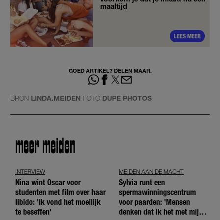
maaltijd
LEES MEER
GOED ARTIKEL? DELEN MAAR.
BRON
LINDA.MEIDEN
FOTO
DUPE PHOTOS
meer meiden
INTERVIEW
MEIDEN AAN DE MACHT
Nina wint Oscar voor
Sylvia runt een
studenten met film over haar
spermawinningscentrum
libido: 'Ik vond het moeilijk
voor paarden: 'Mensen
te beseffen'
denken dat ik het met mijn