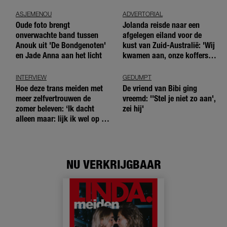
blote handen doe'
ASJEMENOU
ADVERTORIAL
Oude foto brengt
Jolanda reisde naar een
onverwachte band tussen
afgelegen eiland voor de
Anouk uit 'De Bondgenoten'
kust van Zuid-Australië: 'Wij
en Jade Anna aan het licht
kwamen aan, onze koffers
niet'
INTERVIEW
GEDUMPT
Hoe deze trans meiden met
De vriend van Bibi ging
meer zelfvertrouwen de
vreemd: ''Stel je niet zo aan',
zomer beleven: ‘Ik dacht
zei hij'
alleen maar: lijk ik wel op de
andere meiden?’
NU VERKRIJGBAAR