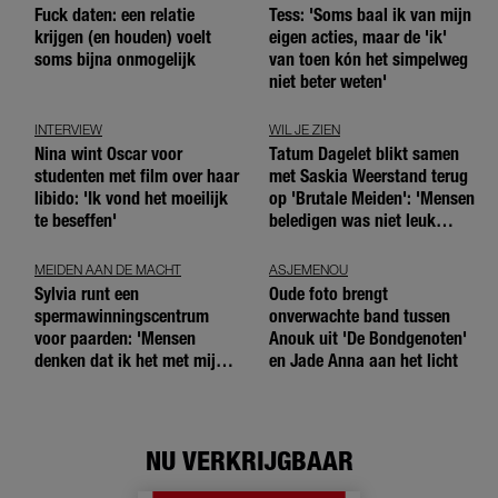
Fuck daten: een relatie
Tess: 'Soms baal ik van mijn
krijgen (en houden) voelt
eigen acties, maar de 'ik'
soms bijna onmogelijk
van toen kón het simpelweg
niet beter weten'
INTERVIEW
WIL JE ZIEN
Nina wint Oscar voor
Tatum Dagelet blikt samen
studenten met film over haar
met Saskia Weerstand terug
libido: 'Ik vond het moeilijk
op 'Brutale Meiden': 'Mensen
te beseffen'
beledigen was niet leuk
meer'
MEIDEN AAN DE MACHT
ASJEMENOU
Sylvia runt een
Oude foto brengt
spermawinningscentrum
onverwachte band tussen
voor paarden: 'Mensen
Anouk uit 'De Bondgenoten'
denken dat ik het met mijn
en Jade Anna aan het licht
blote handen doe'
NU VERKRIJGBAAR