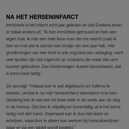
NA HET HERSENINFARCT
Inmiddels is het infarct acht jaar geleden en ziet Eveliens leven
er totaal anders uit. “Ik ben inmiddels getrouwd en heb een
eigen huis. Ik heb een hele lieve man die me neemt zoals ik
ben en met wie ik samen een kindje van een jaar heb. Het
grootbrengen van een kind is ook nog best een uitdaging, want
veel spullen zijn niet ingericht op moeders die maar één arm
kunnen gebruiken. Een kinderwagen duwen bijvoorbeeld, dat
is soms best lastig.”
Ze vervolgt: “Helaas ben ik wel afgekeurd om fulltime te
werken, omdat ik na mijn herseninfarct standaard moe ben.
Gelukkig kan ik wel een tot twee keer in de week aan de slag
in de horeca. Dat doe ik vrijwillig en boventallig, al is het soms
lastig met één hand. Daarnaast kan ik dus niet lezen en
schrijven, waardoor ik alleen kan werken bij horecabedrijven
waar er via een tablet wordt besteld.”