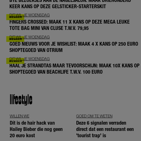
BYE BEZOEKJES AAN DE NAGELSALON: MAAK DRIEHONDERD
KEER KANS OP DEZE GELSTICKER-STARTERSKIT
DIT-WIL-JE WOENSDAG
FINGERS CROSSED: MAAK 11 X KANS OP DEZE MEGA LEUKE
TOTE BAG MINI VAN CLUSE T.W.V. 79,95
DIT-WIL-JE WOENSDAG
GOED NIEUWS VOOR JE WISHLIST: MAAK 4 X KANS OP 250 EURO
SHOPTEGOED VAN OTRIUM
DIT-WIL-JE WOENSDAG
HAAL JE STRANDTAS MAAR TEVOORSCHIJN: MAAK 10X KANS OP
SHOPTEGOED VAN BEACHLIFE T.W.V. 100 EURO
lifestyle
WILLEN WE
GOED OM TE WETEN
Dít is de hair hack van
Deze 6 signalen verraden
Hailey Bieber die nog geen
direct dat een restaurant een
20 euro kost
'tourist trap' is