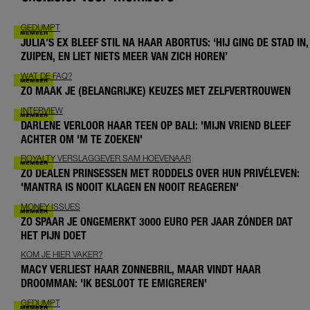
GEDUMPT
JULIA’S EX BLEEF STIL NA HAAR ABORTUS: ‘HIJ GING DE STAD IN,
ZUIPEN, EN LIET NIETS MEER VAN ZICH HOREN’
WAT DE FAQ?
ZO MAAK JE (BELANGRIJKE) KEUZES MET ZELFVERTROUWEN
INTERVIEW
DARLENE VERLOOR HAAR TEEN OP BALI: 'MIJN VRIEND BLEEF
ACHTER OM 'M TE ZOEKEN'
ROYALTY VERSLAGGEVER SAM HOEVENAAR
ZO DEALEN PRINSESSEN MET RODDELS OVER HUN PRIVÉLEVEN:
'MANTRA IS NOOIT KLAGEN EN NOOIT REAGEREN'
MONEY ISSUES
ZO SPAAR JE ONGEMERKT 3000 EURO PER JAAR ZÓNDER DAT
HET PIJN DOET
KOM JE HIER VAKER?
MACY VERLIEST HAAR ZONNEBRIL, MAAR VINDT HAAR
DROOMMAN: 'IK BESLOOT TE EMIGREREN'
GEDUMPT