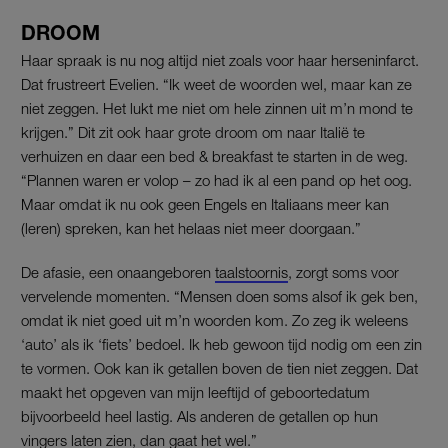
DROOM
Haar spraak is nu nog altijd niet zoals voor haar herseninfarct.
Dat frustreert Evelien. “Ik weet de woorden wel, maar kan ze
niet zeggen. Het lukt me niet om hele zinnen uit m’n mond te
krijgen.” Dit zit ook haar grote droom om naar Italië te
verhuizen en daar een bed & breakfast te starten in de weg.
“Plannen waren er volop – zo had ik al een pand op het oog.
Maar omdat ik nu ook geen Engels en Italiaans meer kan
(leren) spreken, kan het helaas niet meer doorgaan.”
De afasie, een onaangeboren
taalstoornis
, zorgt soms voor
vervelende momenten. “Mensen doen soms alsof ik gek ben,
omdat ik niet goed uit m’n woorden kom. Zo zeg ik weleens
‘auto’ als ik ‘fiets’ bedoel. Ik heb gewoon tijd nodig om een zin
te vormen. Ook kan ik getallen boven de tien niet zeggen. Dat
maakt het opgeven van mijn leeftijd of geboortedatum
bijvoorbeeld heel lastig. Als anderen de getallen op hun
vingers laten zien, dan gaat het wel.”