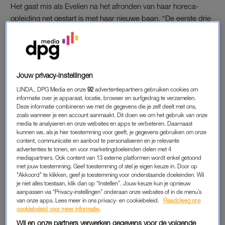
Het gaat mis als Evelien na het afronden van haar horeca-
opleiding net gestart is met haar nieuwe baan. “De eerste drie
dagen als horeca-manager zaten er net op, maar toen
gebeurde het.”
Ze is alleen thuis als ze ’s avonds naar boven loopt om in bed
Jouw privacy-instellingen
te gaan liggen. “Ik werd niet lekker en liep naar beneden om
een emmer te halen voor het geval ik moest overgeven. Nadat
LINDA., DPG Media en onze
92
advertentiepartners gebruiken cookies om
informatie over je apparaat, locatie, browser en surfgedrag te verzamelen.
ik gespuugd had, merkte ik dat ineens de gehele rechterkant
Deze informatie combineren we met de gegevens die je zelf deelt met ons,
van mijn lichaam verlamd was. Daardoor kwam ik, ook na
zoals wanneer je een account aanmaakt. Dit doen we om het gebruik van onze
heel vaak proberen, de trap niet meer op om mijn telefoon te
media te analyseren en onze websites en apps te verbeteren. Daarnaast
kunnen we, als je hier toestemming voor geeft, je gegevens gebruiken om onze
pakken. Mijn toenmalige vriend was nog aan het werk en
content, communicatie en aanbod te personaliseren en je relevante
kwam pas uren later thuis.”
advertenties te tonen, en voor marketingdoeleinden delen met 4
mediapartners. Ook content van 13 externe platformen wordt enkel getoond
met jouw toestemming. Geef toestemming of stel je eigen keuze in. Door op
Hij vindt haar onderaan de trap, koud op de vloer. “Ik had
"Akkoord" te klikken, geef je toestemming voor onderstaande doeleinden. Wil
alleen een onderbroek aan en verder niets. Inmiddels was ik
je niet alles toestaan, klik dan op “Instellen”. Jouw keuze kun je opnieuw
aanpassen via “Privacy-instellingen” onderaan onze websites of in de menu’s
buiten bewustzijn. Toen hij me vond heeft hij meteen 112 en
van onze apps. Lees meer in ons privacy- en cookiebeleid.
Raadpleeg ons
mijn ouders gebeld en zijn we met spoed naar het ziekenhuis
cookiebeleid voor meer informatie.
gegaan.”
Wij en onze partners verwerken gegevens voor de volgende