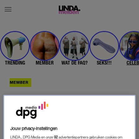
TRENDING
MEMBER
WAT DE FAQ?
SEKS!!!
CELE
Jouw privacy-instellingen
LINDA., DPG Media en onze
92
advertentiepartners gebruiken cookies om