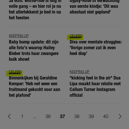
Ja écht: WorldPride is nog in
Gypsy-Rose in verwachting
volle gang – en hier rol je nu
van eerste kindje: 'Dit was
het allerlekkerst je bed in na
absoluut niet gepland'
het feesten
KEEPING UP
CELEBS
Baby bump update: dít zijn
Diva over mentale struggles:
alle foto's waarop Hailey
'Vorige zomer zat ik even
Bieber trots haar zwangere
heel diep'
buik showt
CELEBS
KEEPING UP
Binnenkijken bij Geraldine
*kicking feet in the air* Dua
Kemper: 'Heb net weer een
Lipa maakt haar relatie met
fruitmand gekocht voor aan
Callum Turner Instagram
het plafond'
official
37
1
...
36
38
39
40