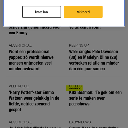
meer'
Instellen
Akkoord
WIL JE WETEN
CELEBS
Voor op de binge-lijst: deze
Dit vindt Yannick van de
series zijn genomineerd voor
Velde echt STOM!
een Emmy
ADVERTORIAL
KEEPING UP
Word een professional
Wéér single: Pete Davidson
yapper: zó wordt nieuwe
(30) en Madelyn Cline (26)
mensen ontmoeten veel
verbreken relatie na minder
minder awkward
dan één jaar samen
KEEPING UP
CELEBS
'Harry Potter'-ster Emma
Kiki Bosman: ‘Te gek om een
Watson weer gelukkig in de
serie te maken over
liefde, actrice zoenend
peepshows’
gespot
ADVERTORIAL
BABYNIEUWS