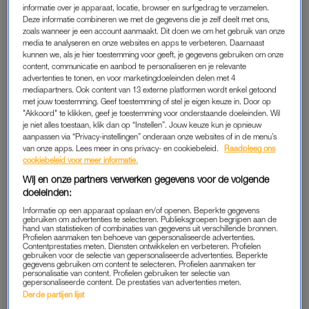
informatie over je apparaat, locatie, browser en surfgedrag te verzamelen.
Deze informatie combineren we met de gegevens die je zelf deelt met ons,
zoals wanneer je een account aanmaakt. Dit doen we om het gebruik van onze
media te analyseren en onze websites en apps te verbeteren. Daarnaast
kunnen we, als je hier toestemming voor geeft, je gegevens gebruiken om onze
content, communicatie en aanbod te personaliseren en je relevante
advertenties te tonen, en voor marketingdoeleinden delen met 4
mediapartners. Ook content van 13 externe platformen wordt enkel getoond
met jouw toestemming. Geef toestemming of stel je eigen keuze in. Door op
"Akkoord" te klikken, geef je toestemming voor onderstaande doeleinden. Wil
CELEBS
je niet alles toestaan, klik dan op “Instellen”. Jouw keuze kun je opnieuw
SOPHIE: 'ANDERS KOM JE NAAST ONS ZITTEN ALS WE
aanpassen via “Privacy-instellingen” onderaan onze websites of in de menu’s
OEFENEN MET BABY’S MAKEN'
van onze apps. Lees meer in ons privacy- en cookiebeleid.
Raadpleeg ons
KEEPING UP
KEEPING UP
cookiebeleid voor meer informatie.
Kim Kardashian onthult dat
Zet déze datum 'Please
Wij en onze partners verwerken gegevens voor de volgende
zoontje huidziekte vitiligo
Please Please' in je agenda,
doeleinden:
heeft: 'Ik heb het
want Sabrina Carpenter
Informatie op een apparaat opslaan en/of openen. Beperkte gegevens
overgedragen'
komt naar Nederland
gebruiken om advertenties te selecteren. Publieksgroepen begrijpen aan de
hand van statistieken of combinaties van gegevens uit verschillende bronnen.
Profielen aanmaken ten behoeve van gepersonaliseerde advertenties.
WIL JE ZIEN
MOET JE EVEN ZIEN
Contentprestaties meten. Diensten ontwikkelen en verbeteren. Profielen
gebruiken voor de selectie van gepersonaliseerde advertenties. Beperkte
Tatum Dagelet blikt samen
Bram Krikke gaat op één
gegevens gebruiken om content te selecteren. Profielen aanmaken ter
personalisatie van content. Profielen gebruiken ter selectie van
met Saskia Weerstand terug
knie voor zijn Robin en: 'She
gepersonaliseerde content. De prestaties van advertenties meten.
op 'Brutale Meiden': 'Mensen
said yes'
Derde partijen lijst
beledigen was niet leuk