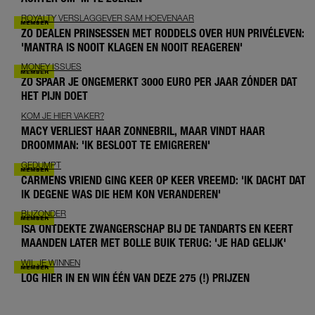
ROYALTY VERSLAGGEVER SAM HOEVENAAR
ZO DEALEN PRINSESSEN MET RODDELS OVER HUN PRIVÉLEVEN:
'MANTRA IS NOOIT KLAGEN EN NOOIT REAGEREN'
MONEY ISSUES
ZO SPAAR JE ONGEMERKT 3000 EURO PER JAAR ZÓNDER DAT
HET PIJN DOET
KOM JE HIER VAKER?
MACY VERLIEST HAAR ZONNEBRIL, MAAR VINDT HAAR
DROOMMAN: 'IK BESLOOT TE EMIGREREN'
GEDUMPT
CARMENS VRIEND GING KEER OP KEER VREEMD: 'IK DACHT DAT
IK DEGENE WAS DIE HEM KON VERANDEREN'
BIJZONDER
ISA ONTDEKTE ZWANGERSCHAP BIJ DE TANDARTS EN KEERT
MAANDEN LATER MET BOLLE BUIK TERUG: 'JE HAD GELIJK'
WIL JE WINNEN
LOG HIER IN EN WIN ÉÉN VAN DEZE 275 (!) PRIJZEN