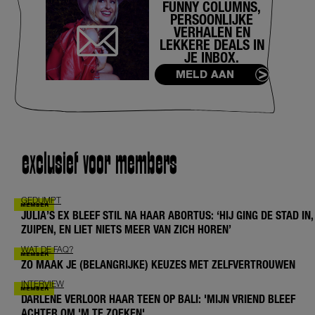
FUNNY COLUMNS,
PERSOONLIJKE
VERHALEN EN
LEKKERE DEALS IN
JE INBOX.
MELD AAN
exclusief voor members
GEDUMPT
JULIA’S EX BLEEF STIL NA HAAR ABORTUS: ‘HIJ GING DE STAD IN,
ZUIPEN, EN LIET NIETS MEER VAN ZICH HOREN’
WAT DE FAQ?
ZO MAAK JE (BELANGRIJKE) KEUZES MET ZELFVERTROUWEN
INTERVIEW
DARLENE VERLOOR HAAR TEEN OP BALI: 'MIJN VRIEND BLEEF
ACHTER OM 'M TE ZOEKEN'