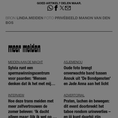
GOED ARTIKEL? DELEN MAAR.
BRON
LINDA.MEIDEN
FOTO
PRIVÉBEELD MANON VAN DEN
BOS
meer meiden
MEIDEN AAN DE MACHT
ASJEMENOU
Sylvia runt een
Oude foto brengt
spermawinningscentrum
onverwachte band tussen
voor paarden: 'Mensen
Anouk uit 'De Bondgenoten'
denken dat ik het met mijn
en Jade Anna aan het licht
blote handen doe'
INTERVIEW
ADVERTORIAL
Hoe deze trans meiden met
Praten, lachen én bewegen:
meer zelfvertrouwen de
dit event doorbreekt het
zomer beleven: ‘Ik dacht
taboe rondom urineverlies –
alleen maar: lijk ik wel op de
en jij kunt daarbij zijn