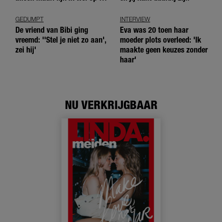
andere meiden?’
GEDUMPT
INTERVIEW
De vriend van Bibi ging
Eva was 20 toen haar
vreemd: ''Stel je niet zo aan',
moeder plots overleed: 'Ik
zei hij'
maakte geen keuzes zonder
haar'
NU VERKRIJGBAAR