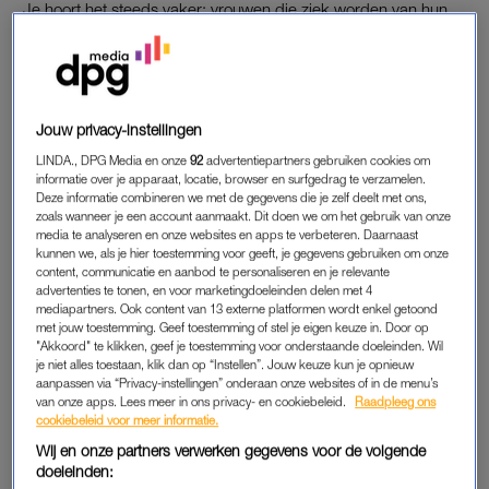
Je hoort het steeds vaker:
vrouwen die ziek worden van hun
borstimplantaten
. De 23-jarige Manon liet anderhalf jaar
geleden haar borsten vergroten. “Ik was onzeker over mijn
cupmaat. Nadat ik tien kilo was afgevallen was er nog maar
weinig van mijn borsten over. Na lang wikken en wegen
Jouw privacy-instellingen
besloot ik ze te laten vergroten.” Toen Manon net was genezen
LINDA., DPG Media en onze
92
advertentiepartners gebruiken cookies om
van de ingreep kreeg ze last van onverklaarbare klachten.
informatie over je apparaat, locatie, browser en surfgedrag te verzamelen.
Deze informatie combineren we met de gegevens die je zelf deelt met ons,
“Op vakantie in Mexico werd ik ziek. Ik dacht dat ik een
zoals wanneer je een account aanmaakt. Dit doen we om het gebruik van onze
media te analyseren en onze websites en apps te verbeteren. Daarnaast
bacterie had opgelopen. Eenmaal terug in Nederland
kunnen we, als je hier toestemming voor geeft, je gegevens gebruiken om onze
constateerde de arts prikkelbare darmsyndroom (PBS).”
content, communicatie en aanbod te personaliseren en je relevante
advertenties te tonen, en voor marketingdoeleinden delen met 4
mediapartners. Ook content van 13 externe platformen wordt enkel getoond
met jouw toestemming. Geef toestemming of stel je eigen keuze in. Door op
ONVERKLAARBARE VERSCHIJNSELEN
"Akkoord" te klikken, geef je toestemming voor onderstaande doeleinden. Wil
je niet alles toestaan, klik dan op “Instellen”. Jouw keuze kun je opnieuw
Naast klachten die bij PBS horen kreeg Manon ook last van
aanpassen via “Privacy-instellingen” onderaan onze websites of in de menu’s
kortademigheid, verkrampingen in haar bovenlichaam en
van onze apps. Lees meer in ons privacy- en cookiebeleid.
Raadpleeg ons
angstaanvallen. Daarnaast had ze pijn bij het dragen van een
cookiebeleid voor meer informatie.
bh, last van gewrichtspijn en had ze áltijd wallen onder haar
Wij en onze partners verwerken gegevens voor de volgende
doeleinden:
ogen. Artsen wisten niet waar ze naar zochten, waardoor ze