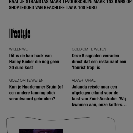
HAAL JE STRANDTAS MAAR TEVOORSCHIJN: MAAK 10X KANS OP
SHOPTEGOED VAN BEACHLIFE T.W.V. 100 EURO
lifestyle
WILLEN WE
GOED OM TE WETEN
Dít is de hair hack van
Deze 6 signalen verraden
Hailey Bieber die nog geen
direct dat een restaurant een
20 euro kost
'tourist trap' is
GOED OM TE WETEN
ADVERTORIAL
Kun je Haarlemmer Bruin (of
Jolanda reisde naar een
een andere tanning olie)
afgelegen eiland voor de
verantwoord gebruiken?
kust van Zuid-Australië: 'Wij
kwamen aan, onze koffers
niet'