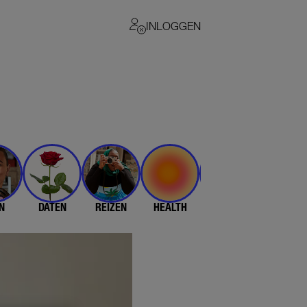
INLOGGEN
N
DATEN
REIZEN
HEALTH
$$$
💄 & 👗