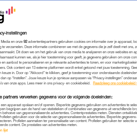
cy-instellingen
 Media en onze
92
advertentiepartners gebruiken cookies om informatie over je apparaat, lo
g te verzamelen. Deze informatie combineren we met de gegevens die je zelf deelt met ons, z
aanmaakt. Dit doen we om het gebruik van onze media te analyseren en onze websites en a
Daarnaast kunnen we, als je hier toestemming voor geeft, je gegevens gebruiken om onze con
 en aanbod te personaliseren en je relevante advertenties te tonen, en voor marketingdoele
ers. Ook content van 13 externe platformen wordt enkel getoond met jouw toestemming. Ge
gen keuze in. Door op "Akkoord" te klikken, geef je toestemming voor onderstaande doeleinden. 
k dan op “Instellen”. Jouw keuze kun je opnieuw aanpassen via “Privacy-instellingen” ondera
u’s van onze apps. Lees meer in ons privacy- en cookiebeleid.
Raadpleeg ons cookiebeleid 
e partners verwerken gegevens voor de volgende doeleinden:
p een apparaat opslaan en/of openen. Beperkte gegevens gebruiken om advertenties te sele
pen begrijpen aan de hand van statistieken of combinaties van gegevens uit verschillende br
 behoeve van gepersonaliseerde advertenties. Contentprestaties meten. Diensten ontwikkel
Profielen gebruiken voor de selectie van gepersonaliseerde advertenties. Beperkte gegeven
SELF LOVE
HPV-DOSSIER
|
lecteren. Profielen aanmaken ter personalisatie van content. Profielen gebruiken ter selectie 
eerde content. De prestaties van advertenties meten.
LOOG RUUD BEKKERS OVER HPV
 lijst