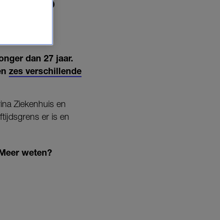
E GROEP
onger dan 27 jaar.
gen
zes verschillende
ina Ziekenhuis en
tijdsgrens er is en
. Meer weten?