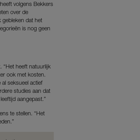
 heeft volgens Bekkers
eten over de
jk gebleken dat het
tegorieën is nog geen
 “Het heeft natuurlijk
ker ook met kosten.
al seksueel actief
rdere studies aan dat
leeftijd aangepast.”
ns te stellen. “Het
eden.”