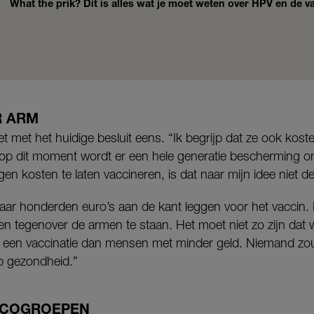
What the prik? Dít is alles wat je moet weten over HPV en de v
R ARM
et met het huidige besluit eens. “Ik begrijp dat ze ook kos
p dit moment wordt er een hele generatie bescherming o
gen kosten te laten vaccineren, is dat naar mijn idee niet d
aar honderden euro’s aan de kant leggen voor het vaccin.
ken tegenover de armen te staan. Het moet niet zo zijn da
 een vaccinatie dan mensen met minder geld. Niemand zo
op gezondheid.”
SICOGROEPEN