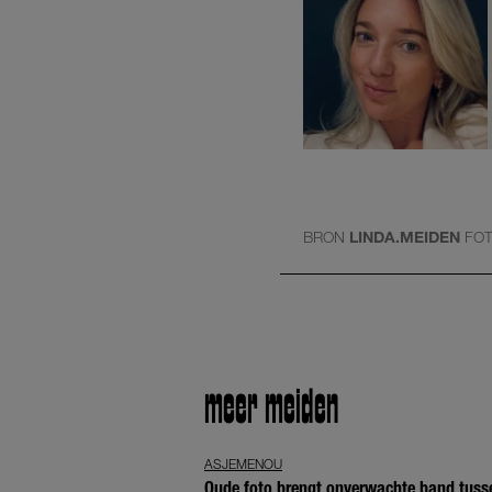
BRON
LINDA.MEIDEN
FO
meer meiden
ASJEMENOU
Oude foto brengt onverwachte band tuss