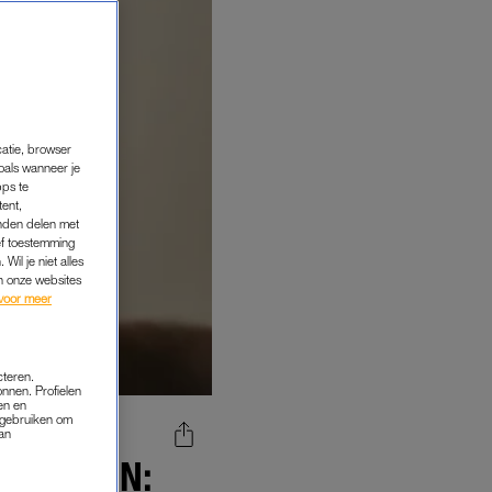
catie, browser
oals wanneer je
pps te
tent,
inden delen met
ef toestemming
Wil je niet alles
an onze websites
voor meer
cteren.
onnen. Profielen
en en
s gebruiken om
van
-VACCIN: