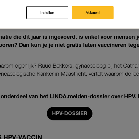
IJDSGRENS ONTZEGT EEN GROT
BESCHERMING'
Instellen
Akkoord
08-05-2023
|
ANNE SCHIPHOF
atie die dit jaar is ingevoerd, is enkel voor mensen j
boren? Dan kun je je niet gratis laten vaccineren te
arom eigenlijk? Ruud Bekkers, gynaecoloog bij het Cathar
neacologische Kanker in Maastricht, vertelt waarom de leef
is onderdeel van het LINDA.meiden-dossier over HPV
HPV-DOSSIER
S HPV-VACCIN