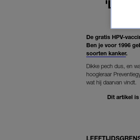
'LEEFT
De gratis HPV-vaccin
Ben je voor 1996 ge
soorten kanker
.
Dikke pech dus, en wa
hoogleraar Preventiegy
wat hij daarvan vindt.
Dit artikel 
LEEFTIJDSGREN