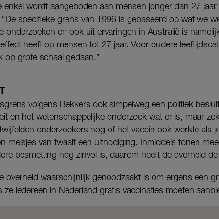
tie enkel wordt aangeboden aan mensen jonger dan 27 jaar
. “De specifieke grens van 1996 is gebaseerd op wat we w
te onderzoeken en ook uit ervaringen in Australië is nameli
ffect heeft op mensen tot 27 jaar. Voor oudere leeftijdsca
 op grote schaal gedaan.”
T
jdsgrens volgens Bekkers ook simpelweg een politiek besluit.
teit en het wetenschappelijke onderzoek wat er is, maar ze
twijfelden onderzoekers nog of het vaccin ook werkte als je 
n meisjes van twaalf een uitnodiging. Inmiddels tonen mee
ere besmetting nog zinvol is, daarom heeft de overheid de 
de overheid waarschijnlijk genoodzaakt is om ergens een gre
s ze iedereen in Nederland gratis vaccinaties moeten aanbi