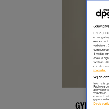
Jouw priva
LINDA., DPG
en surfgedra
een account 
verbeteren. 
communicatie
4 mediapartn
of stel je ei
toestaan, kli
of in de men
informatie.
Wij en onz
Informatie o
Publieksgroe
aanmaken ten
verbeteren. 
content te se
gepersonalis
GYNAECO
Derde partijen