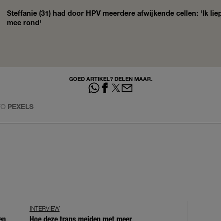
Steffanie (31) had door HPV meerdere afwijkende cellen: 'Ik liep
mee rond'
GOED ARTIKEL? DELEN MAAR.
TO
PEXELS
INTERVIEW
en
Hoe deze trans meiden met meer