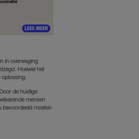
accinatie
LEES MEER
ten in overweging
ntzegd. Hoewel het
e oplossing.
 Door de huidige
t welvarende mensen
u bevoordeeld moeten