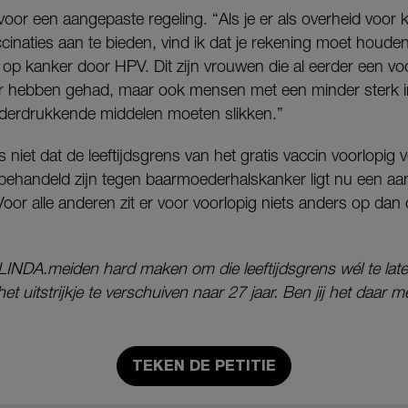
oor een aangepaste regeling. “Als je er als overheid voor 
ccinaties aan te bieden, vind ik dat je rekening moet houd
 op kanker door HPV. Dit zijn vrouwen die al eerder een v
r hebben gehad, maar ook mensen met een minder sterk
derdrukkende middelen moeten slikken.”
niet dat de leeftijdsgrens van het gratis vaccin voorlopig 
 behandeld zijn tegen baarmoederhalskanker ligt nu een aan
 “Voor alle anderen zit er voor voorlopig niets anders op dan 
j LINDA.meiden hard maken om die leeftijdsgrens wél te lat
r het uitstrijkje te verschuiven naar 27 jaar. Ben jij het daa
TEKEN DE PETITIE