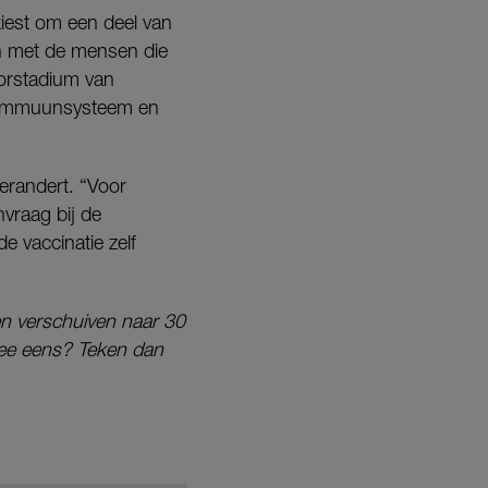
kiest om een deel van
en met de mensen die
oorstadium van
 immuunsysteem en
verandert. “Voor
vraag bij de
de vaccinatie zelf
en verschuiven naar 30
r mee eens? Teken dan