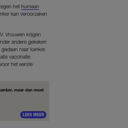
 tegen het
humaan
kanker kan veroorzaken
PV. Vrouwen krijgen
t onder andere gekeken
t gedaan naar kanker.
tis vaccinatie
voor het eerste
kanker, maar dan moet
LEES MEER