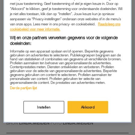
feminisme, hun dromen en sex. Bekijk de backstage-beelden
met jouw toestemming. Geef toestemming of stel je eigen keuze in. Door op
"Akkoord" te klikken, geef je toestemming voor onderstaande doeleinden. Wil
van de shoot bovenaan dit artikel.
je niet alles toestaan, klik dan op “Instellen”. Jouw keuze kun je opnieuw
aanpassen via “Privacy-instellingen” onderaan onze websites of in de menu’s
van onze apps. Lees meer in ons privacy- en cookiebeleid.
Raadpleeg ons
#IKGAOFFLINE
cookiebeleid voor meer informatie.
Wij en onze partners verwerken gegevens voor de volgende
Wil jij ook leren om, net als Gwen, vaker offline te gaan en je
doeleinden:
telefoon links te laten liggen? Doe mee samen met ons, Gwen
Informatie op een apparaat opslaan en/of openen. Beperkte gegevens
en onder anderen Lizzy van der Ligt, Annekee Molenaar en
gebruiken om advertenties te selecteren. Publieksgroepen begrijpen aan de
hand van statistieken of combinaties van gegevens uit verschillende bronnen.
Eloise van Oranje mee aan #ikgaoffline en join the club. Op
Profielen aanmaken ten behoeve van gepersonaliseerde advertenties.
zondag 10 januari gaan we allemaal een dagje offline.
Lees er
Contentprestaties meten. Diensten ontwikkelen en verbeteren. Profielen
gebruiken voor de selectie van gepersonaliseerde advertenties. Beperkte
hier alles over.
gegevens gebruiken om content te selecteren. Profielen aanmaken ter
personalisatie van content. Profielen gebruiken ter selectie van
gepersonaliseerde content. De prestaties van advertenties meten.
LINDA.meiden ‘MIJ NIET BELLEN’ ligt vanaf vandaag in de
Derde partijen lijst
winkel. Bestel ‘m
hier
.
GOED ARTIKEL? DELEN MAAR.
Instellen
Akkoord
BRON
LINDA.MEIDEN
FOTO
LINDA.MEIDEN