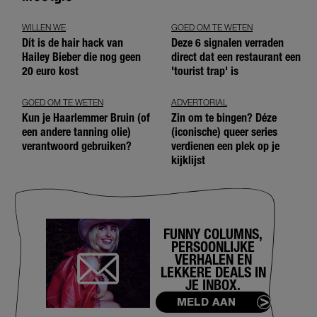
WILLEN WE
GOED OM TE WETEN
Dít is de hair hack van
Deze 6 signalen verraden
Hailey Bieber die nog geen
direct dat een restaurant een
20 euro kost
'tourist trap' is
GOED OM TE WETEN
ADVERTORIAL
Kun je Haarlemmer Bruin (of
Zin om te bingen? Déze
een andere tanning olie)
(iconische) queer series
verantwoord gebruiken?
verdienen een plek op je
kijklijst
FUNNY COLUMNS,
PERSOONLIJKE
VERHALEN EN
LEKKERE DEALS IN
JE INBOX.
MELD AAN