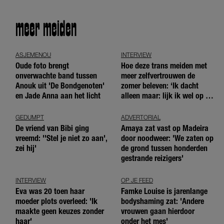
meer meiden
ASJEMENOU
INTERVIEW
Oude foto brengt
Hoe deze trans meiden met
onverwachte band tussen
meer zelfvertrouwen de
Anouk uit 'De Bondgenoten'
zomer beleven: ‘Ik dacht
en Jade Anna aan het licht
alleen maar: lijk ik wel op de
andere meiden?’
GEDUMPT
ADVERTORIAL
De vriend van Bibi ging
Amaya zat vast op Madeira
vreemd: ''Stel je niet zo aan',
door noodweer: 'We zaten op
zei hij'
de grond tussen honderden
gestrande reizigers'
INTERVIEW
OP JE FEED
Eva was 20 toen haar
Famke Louise is jarenlange
moeder plots overleed: 'Ik
bodyshaming zat: 'Andere
maakte geen keuzes zonder
vrouwen gaan hierdoor
haar'
onder het mes'