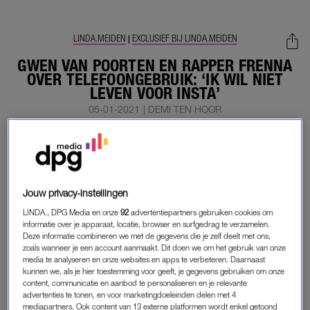
LINDA.MEIDEN
EXCLUSIEF BIJ LINDA.MEIDEN
|
GWEN VAN POORTEN EN RAPPER FRENNA
OVER TELEFOONGEBRUIK: ‘IK WIL NIET
LEVEN VOOR INSTA’
05-01-2021
|
DEMI TEN HOOR
Het gloednieuwe LINDA.meiden nummer
‘MIJ NIET
BELLEN’
staat volledig in het teken van social media en
offline gaan. Op de cover? Gwen van Poorten (31).
Jouw privacy-instellingen
Samen met Frenna (29) gaat ze in gesprek over de invloed van
LINDA., DPG Media en onze
92
advertentiepartners gebruiken cookies om
sociale media op hun leven. Want kunnen we nog zonder?
informatie over je apparaat, locatie, browser en surfgedrag te verzamelen.
Deze informatie combineren we met de gegevens die je zelf deelt met ons,
zoals wanneer je een account aanmaakt. Dit doen we om het gebruik van onze
Maakt het ons gelukkig? En moéten we altijd aan staan? “Ik wil
media te analyseren en onze websites en apps te verbeteren. Daarnaast
niet leven voor Insta”, zegt Frenna erover in het interview.
kunnen we, als je hier toestemming voor geeft, je gegevens gebruiken om onze
Naast de invloed van social media lees je in het nummer over
content, communicatie en aanbod te personaliseren en je relevante
advertenties te tonen, en voor marketingdoeleinden delen met 4
over hun onzekerheid, verleden, hoe ze beide kijken naar
mediapartners. Ook content van 13 externe platformen wordt enkel getoond