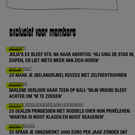
exclusief voor members
GEDUMPT
JULIA’S EX BLEEF STIL NA HAAR ABORTUS: ‘HIJ GING DE STAD IN,
ZUIPEN, EN LIET NIETS MEER VAN ZICH HOREN’
WAT DE FAQ?
ZO MAAK JE (BELANGRIJKE) KEUZES MET ZELFVERTROUWEN
INTERVIEW
DARLENE VERLOOR HAAR TEEN OP BALI: 'MIJN VRIEND BLEEF
ACHTER OM 'M TE ZOEKEN'
ROYALTY VERSLAGGEVER SAM HOEVENAAR
ZO DEALEN PRINSESSEN MET RODDELS OVER HUN PRIVÉLEVEN:
'MANTRA IS NOOIT KLAGEN EN NOOIT REAGEREN'
MONEY ISSUES
ZO SPAAR JE ONGEMERKT 3000 EURO PER JAAR ZÓNDER DAT