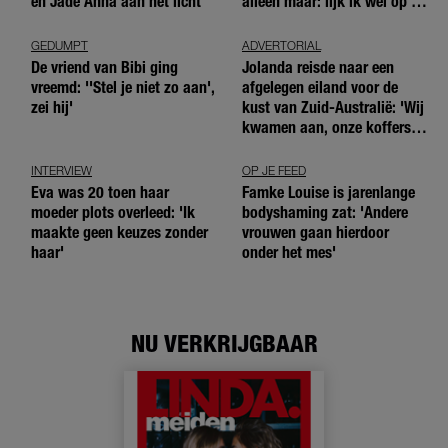
en Jade Anna aan het licht
alleen maar: lijk ik wel op de
andere meiden?’
GEDUMPT
ADVERTORIAL
De vriend van Bibi ging
Jolanda reisde naar een
vreemd: ''Stel je niet zo aan',
afgelegen eiland voor de
zei hij'
kust van Zuid-Australië: 'Wij
kwamen aan, onze koffers
niet'
INTERVIEW
OP JE FEED
Eva was 20 toen haar
Famke Louise is jarenlange
moeder plots overleed: 'Ik
bodyshaming zat: 'Andere
maakte geen keuzes zonder
vrouwen gaan hierdoor
haar'
onder het mes'
NU VERKRIJGBAAR