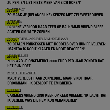
ZUIPEN, EN LIET NIETS MEER VAN ZICH HOREN’
WAT DE FAQ?
ZO MAAK JE (BELANGRIJKE) KEUZES MET ZELFVERTROUWEN
INTERVIEW
DARLENE VERLOOR HAAR TEEN OP BALI: 'MIJN VRIEND BLEEF
ACHTER OM 'M TE ZOEKEN'
ROYALTY VERSLAGGEVER SAM HOEVENAAR
ZO DEALEN PRINSESSEN MET RODDELS OVER HUN PRIVÉLEVEN:
'MANTRA IS NOOIT KLAGEN EN NOOIT REAGEREN'
MONEY ISSUES
ZO SPAAR JE ONGEMERKT 3000 EURO PER JAAR ZÓNDER DAT
HET PIJN DOET
KOM JE HIER VAKER?
MACY VERLIEST HAAR ZONNEBRIL, MAAR VINDT HAAR
DROOMMAN: 'IK BESLOOT TE EMIGREREN'
GEDUMPT
CARMENS VRIEND GING KEER OP KEER VREEMD: 'IK DACHT DAT
IK DEGENE WAS DIE HEM KON VERANDEREN'
BIJZONDER