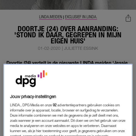
LINDA.MEIDEN
EXCLUSIEF IN LINDA.
|
DOORTJE (24) OVER AANRANDING:
'STOND IK DAAR, GEGREPEN IN MIJN
EIGEN HUIS'
01-02-2020
|
JULIETTE ESSINK
Doortje (24) vertelt in de nieuwste LINDA.meiden ‘Jessie
en Kaj op Sexpeditie’ hoe ze aangerand werd in haar
eigen huis na een borrelavond in Amsterdam.
“Hij versierde elk meisje, vroeg uiteindelijk of hij met me mee
naar huis mocht.”
Jouw privacy-instellingen
LINDA., DPG Media en onze
92
advertentiepartners gebruiken cookies om
informatie over je apparaat, locatie, browser en surfgedrag te verzamelen.
AANGERAND
Deze informatie combineren we met de gegevens die je zelf deelt met ons,
zoals wanneer je een account aanmaakt. Dit doen we om het gebruik van onze
“Toen ik zei dat ik dat niet wilde, drong hij aan mee te fietsen”,
media te analyseren en onze websites en apps te verbeteren. Daarnaast
kunnen we, als je hier toestemming voor geeft, je gegevens gebruiken om onze
vertelt Doortje. “‘Goed, maar daar blijft het bij’, antwoordde ik.
content, communicatie en aanbod te personaliseren en je relevante