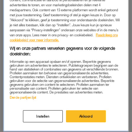
Voor de deur smeekte hij om één wijntje. Ik dacht: oké dan,
advertenties te tonen, en voor marketingdoeleinden delen met 4
maar ik wil geen sex.”
mediapartners. Ook content van 13 externe platformen wordt enkel getoond
met jouw toestemming. Geef toestemming of stel je eigen keuze in. Door op
"Akkoord" te klikken, geef je toestemming voor onderstaande doeleinden. Wil
“Op de bank stopte hij zijn hand in mijn broek. Ik zei dat ik dat
je niet alles toestaan, klik dan op “Instellen”. Jouw keuze kun je opnieuw
niet wilde. Toen ik opstond, duwde hij me tegen de muur. Ik
aanpassen via “Privacy-instellingen” onderaan onze websites of in de menu’s
van onze apps. Lees meer in ons privacy- en cookiebeleid.
Raadpleeg ons
schrok, duwde hem weg. Maar tevergeefs, hij bleef me
cookiebeleid voor meer informatie.
betasten. Stond ik daar, gegrepen in mij eigen huis.”
Wij en onze partners verwerken gegevens voor de volgende
doeleinden:
Lees ook
Informatie op een apparaat opslaan en/of openen. Beperkte gegevens
Tatjana is dik: ‘Woorden als ‘maatje meer’ maken het alleen
gebruiken om advertenties te selecteren. Publieksgroepen begrijpen aan de
hand van statistieken of combinaties van gegevens uit verschillende bronnen.
maar ongemakkelijk’
Profielen aanmaken ten behoeve van gepersonaliseerde advertenties.
Contentprestaties meten. Diensten ontwikkelen en verbeteren. Profielen
gebruiken voor de selectie van gepersonaliseerde advertenties. Beperkte
gegevens gebruiken om content te selecteren. Profielen aanmaken ter
personalisatie van content. Profielen gebruiken ter selectie van
#METOO
gepersonaliseerde content. De prestaties van advertenties meten.
Derde partijen lijst
De 24-jarige vertelt dat ze zich verraden en leeg voelde. Ze
hield jarenlang haar mond. “Door #MeToo leerde ik dat dit
aanranding was, waarmee het ‘grijze gebied’ een naam
Instellen
Akkoord
kreeg.” Later deelde Doortje haar verhaal met jonge meiden
van haar vereniging. “Ze moeten weten dat dit niet normaal is.