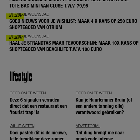
TOTE BAG MINI VAN CLUSE T.W.V. 79,95
DIT-WIL-JE WOENSDAG
GOED NIEUWS VOOR JE WISHLIST: MAAK 4 X KANS OP 250 EURO
SHOPTEGOED VAN OTRIUM
DIT-WIL-JE WOENSDAG
HAAL JE STRANDTAS MAAR TEVOORSCHIJN: MAAK 10X KANS OP
SHOPTEGOED VAN BEACHLIFE T.W.V. 100 EURO
lifestyle
GOED OM TE WETEN
GOED OM TE WETEN
Deze 6 signalen verraden
Kun je Haarlemmer Bruin (of
direct dat een restaurant een
een andere tanning olie)
'tourist trap' is
verantwoord gebruiken?
WIL JE WETEN
ADVERTORIAL
Doei pastel: dít is de nieuwe,
'Dit ding brengt me naar
felle trendkleur deze zomer
ongekende intense