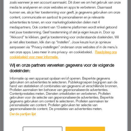
neerleggen. Ze was destijds achttien jaar oud, maar had naar
zoals wanneer je een account aanmaakt. Dit doen we om het gebruik van onze
media te analyseren en onze websites en apps te verbeteren. Daarnaast
verluidt geen
hypotheek
nodig. Alles uit eigen zak
, we love to
kunnen we, als je hier toestemming voor geeft, je gegevens gebruiken om onze
see it
.
content, communicatie en aanbod te personaliseren en je relevante
advertenties te tonen, en voor marketingdoeleinden delen met 4
mediapartners. Ook content van 13 externe platformen wordt enkel getoond
Afgelopen juli zette de influencer haar huis te koop. Ze ging
met jouw toestemming. Geef toestemming of stel je eigen keuze in. Door op
samenwonen met haar vriend Kenneth Taylor in Alkmaar. Al
"Akkoord" te klikken, geef je toestemming voor onderstaande doeleinden. Wil
snel stond er ‘verkocht onder voorbehoud’ bij haar woning op
je niet alles toestaan, klik dan op “Instellen”. Jouw keuze kun je opnieuw
aanpassen via “Privacy-instellingen” onderaan onze websites of in de menu’s
Funda, maar helaas kreeg de nieuwe koper de financiering
van onze apps. Lees meer in ons privacy- en cookiebeleid.
Raadpleeg ons
niet rond. Daardoor stond het huis sinds afgelopen december
cookiebeleid voor meer informatie.
weer online.
Wij en onze partners verwerken gegevens voor de volgende
doeleinden:
Informatie op een apparaat opslaan en/of openen. Beperkte gegevens
TOCH NOG VERKOCHT
gebruiken om advertenties te selecteren. Publieksgroepen begrijpen aan de
hand van statistieken of combinaties van gegevens uit verschillende bronnen.
Profielen aanmaken ten behoeve van gepersonaliseerde advertenties.
Inmiddels woont Jade al lang en breed in Rome, waar
Contentprestaties meten. Diensten ontwikkelen en verbeteren. Profielen
vriendlief voetbalt, maar de deal voor haar oude woning is nu
gebruiken voor de selectie van gepersonaliseerde advertenties. Beperkte
gegevens gebruiken om content te selecteren. Profielen aanmaken ter
eindelijk rond. Ze kan na acht maanden definitief afscheid
personalisatie van content. Profielen gebruiken ter selectie van
gepersonaliseerde content. De prestaties van advertenties meten.
nemen van Heemskerk.
Derde partijen lijst
De nieuwe koper is akkoord gegaan met een bedrag van