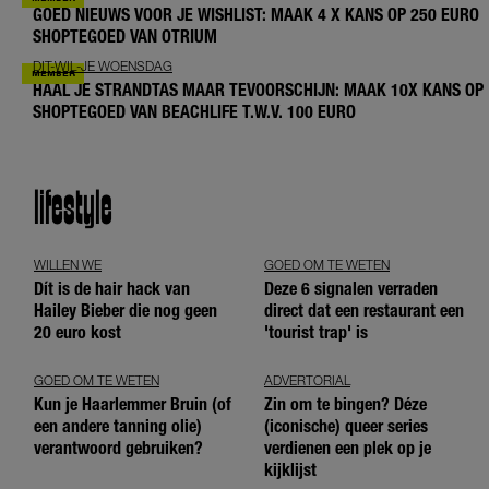
GOED NIEUWS VOOR JE WISHLIST: MAAK 4 X KANS OP 250 EURO
SHOPTEGOED VAN OTRIUM
DIT-WIL-JE WOENSDAG
HAAL JE STRANDTAS MAAR TEVOORSCHIJN: MAAK 10X KANS OP
SHOPTEGOED VAN BEACHLIFE T.W.V. 100 EURO
lifestyle
WILLEN WE
GOED OM TE WETEN
Dít is de hair hack van
Deze 6 signalen verraden
Hailey Bieber die nog geen
direct dat een restaurant een
20 euro kost
'tourist trap' is
GOED OM TE WETEN
ADVERTORIAL
Kun je Haarlemmer Bruin (of
Zin om te bingen? Déze
een andere tanning olie)
(iconische) queer series
verantwoord gebruiken?
verdienen een plek op je
kijklijst