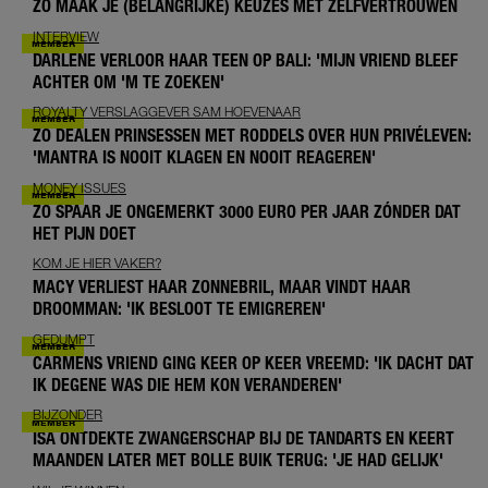
ZO MAAK JE (BELANGRIJKE) KEUZES MET ZELFVERTROUWEN
INTERVIEW
DARLENE VERLOOR HAAR TEEN OP BALI: 'MIJN VRIEND BLEEF
ACHTER OM 'M TE ZOEKEN'
ROYALTY VERSLAGGEVER SAM HOEVENAAR
ZO DEALEN PRINSESSEN MET RODDELS OVER HUN PRIVÉLEVEN:
'MANTRA IS NOOIT KLAGEN EN NOOIT REAGEREN'
MONEY ISSUES
ZO SPAAR JE ONGEMERKT 3000 EURO PER JAAR ZÓNDER DAT
HET PIJN DOET
KOM JE HIER VAKER?
MACY VERLIEST HAAR ZONNEBRIL, MAAR VINDT HAAR
DROOMMAN: 'IK BESLOOT TE EMIGREREN'
GEDUMPT
CARMENS VRIEND GING KEER OP KEER VREEMD: 'IK DACHT DAT
IK DEGENE WAS DIE HEM KON VERANDEREN'
BIJZONDER
ISA ONTDEKTE ZWANGERSCHAP BIJ DE TANDARTS EN KEERT
MAANDEN LATER MET BOLLE BUIK TERUG: 'JE HAD GELIJK'