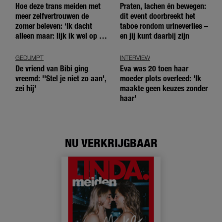
Hoe deze trans meiden met
Praten, lachen én bewegen:
meer zelfvertrouwen de
dit event doorbreekt het
zomer beleven: ‘Ik dacht
taboe rondom urineverlies –
alleen maar: lijk ik wel op de
en jij kunt daarbij zijn
andere meiden?’
GEDUMPT
INTERVIEW
De vriend van Bibi ging
Eva was 20 toen haar
vreemd: ''Stel je niet zo aan',
moeder plots overleed: 'Ik
zei hij'
maakte geen keuzes zonder
haar'
NU VERKRIJGBAAR