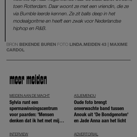
toen Rotterdam. Daar woont ze met een vriendin, die ze
via Bumble leerde kennen. Ze zit balls deep in het
modealgoritme en heeft een zwak voor Nederlandse
hiphop en R&B.
BRON
BEKENDE BUREN
FOTO
LINDA.MEIDEN 43 | MAXIME
CARDOL
meer meiden
MEIDEN AAN DE MACHT
ASJEMENOU
Sylvia runt een
Oude foto brengt
spermawinningscentrum
onverwachte band tussen
voor paarden: 'Mensen
Anouk uit 'De Bondgenoten'
denken dat ik het met mijn
en Jade Anna aan het licht
blote handen doe'
INTERVIEW
ADVERTORIAL