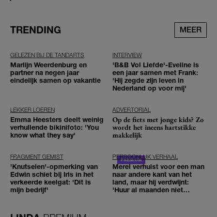
TRENDING
MEER
GELEZEN BIJ DE TANDARTS
INTERVIEW
Marlijn Weerdenburg en
'B&B Vol Liefde'-Eveline is
partner na negen jaar
een jaar samen met Frank:
eindelijk samen op vakantie
'Hij zegde zijn leven in
Nederland op voor mij'
LEKKER LOEREN
ADVERTORIAL
Op de fiets met jonge kids? Zo
Emma Heesters deelt weinig
wordt het ineens hartstikke
verhullende bikinifoto: 'You
makkelijk
know what they say'
FRAGMENT GEMIST
PERSOONLIJK VERHAAL
'Knutselen'-opmerking van
Merel verhuist voor een man
Edwin schiet bij Iris in het
naar andere kant van het
verkeerde keelgat: 'Dit is
land, maar hij verdwijnt:
mijn bedrijf'
'Huur al maanden niet
betaald'