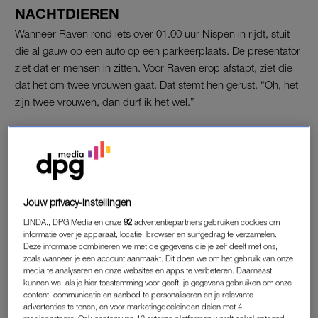
NACHTDIEREN
Wanneer Raven rond iets over 01.00 uur Nispen in rijdt, stuit
die al gauw op een auto op een parkeerplaats. De presentator
ziet dat er mensen in zitten. Voor Raven erop afstapt, ziet die
dat het om twee vrouwen gaat. Dat stemt hen gerust. “Oh, het
zijn twee vrouwen, dan durf ik het wel.”
Dat het gezicht van een van de vrouwen is geblurd in
Nachtdieren
, heeft te maken met het beroep dat ze beoefent:
de vrouw is escort. “Wat staan jullie hierzo te doen?”, vraagt
Raven nieuwsgierig. “Wij zijn aan het werk”, leggen de
vrouwen uit. Dat is niet drugs dealen, zoals Raven vermoedt.
Jouw privacy-instellingen
“Want dan heb je bij dezen een klant.”
LINDA., DPG Media en onze
92
advertentiepartners gebruiken cookies om
informatie over je apparaat, locatie, browser en surfgedrag te verzamelen.
Deze informatie combineren we met de gegevens die je zelf deelt met ons,
zoals wanneer je een account aanmaakt. Dit doen we om het gebruik van onze
WERKNAAM
media te analyseren en onze websites en apps te verbeteren. Daarnaast
kunnen we, als je hier toestemming voor geeft, je gegevens gebruiken om onze
De vrouw zonder geblurd gezicht legt uit dat ze een eigen
content, communicatie en aanbod te personaliseren en je relevante
escortbureau heeft. “Chelsey gaat dadelijk werken”, doelt ze
advertenties te tonen, en voor marketingdoeleinden delen met 4