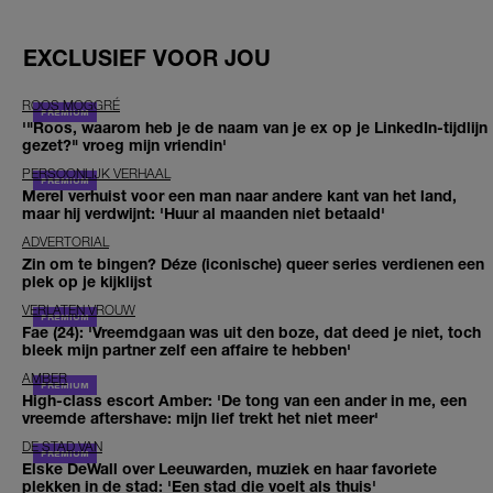
EXCLUSIEF VOOR JOU
ROOS MOGGRÉ
'"Roos, waarom heb je de naam van je ex op je LinkedIn-tijdlijn
gezet?" vroeg mijn vriendin'
PERSOONLIJK VERHAAL
Merel verhuist voor een man naar andere kant van het land,
maar hij verdwijnt: 'Huur al maanden niet betaald'
ADVERTORIAL
Zin om te bingen? Déze (iconische) queer series verdienen een
plek op je kijklijst
VERLATEN VROUW
Fae (24): 'Vreemdgaan was uit den boze, dat deed je niet, toch
bleek mijn partner zelf een affaire te hebben'
AMBER
High-class escort Amber: 'De tong van een ander in me, een
vreemde aftershave: mijn lief trekt het niet meer'
DE STAD VAN
Elske DeWall over Leeuwarden, muziek en haar favoriete
plekken in de stad: 'Een stad die voelt als thuis'