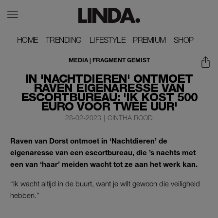
HOME
HOME
TRENDING
TRENDING
LIFESTYLE
LIFESTYLE
PREMIUM
PREMIUM
SHOP
SHOP
MEDIA
|
FRAGMENT GEMIST
IN 'NACHTDIEREN' ONTMOET
RAVEN EIGENARESSE VAN
ESCORTBUREAU: 'IK KOST 500
EURO VOOR TWEE UUR'
28-02-2023
|
CINTHA ROOD
Raven van Dorst ontmoet in ‘Nachtdieren’ de
eigenaresse van een escortbureau, die ’s nachts met
een van ‘haar’ meiden wacht tot ze aan het werk kan.
“Ik wacht altijd in de buurt, want je wilt gewoon die veiligheid
hebben.”