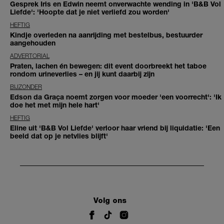
Gesprek Iris en Edwin neemt onverwachte wending in 'B&B Vol
Liefde': 'Hoopte dat je niet verliefd zou worden'
HEFTIG
Kindje overleden na aanrijding met bestelbus, bestuurder
aangehouden
ADVERTORIAL
Praten, lachen én bewegen: dit event doorbreekt het taboe
rondom urineverlies – en jij kunt daarbij zijn
BIJZONDER
Edson da Graça noemt zorgen voor moeder 'een voorrecht': 'Ik
doe het met mijn hele hart'
HEFTIG
Eline uit 'B&B Vol Liefde' verloor haar vriend bij liquidatie: 'Een
beeld dat op je netvlies blijft'
Volg ons