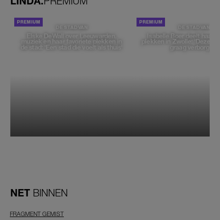
LINDA.
PREMIUM
DE STAD VAN
DE STAD VAN
Elske DeWall over Leeuwarden,
Isabelle Boer deelt haar f
muziek en haar favoriete plekken in
plekken in Zwolle: 'Deze pl
de stad: 'Een stad die voelt als thuis'
graag verborgen'
NET
BINNEN
FRAGMENT GEMIST