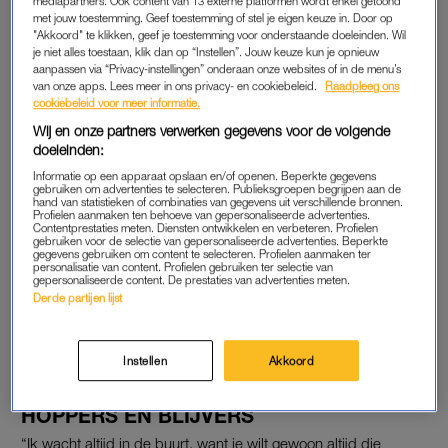
op de vrouw naast zich. “Maar Chelsey is niet je echte naam
mediapartners. Ook content van 13 externe platformen wordt enkel getoond
met jouw toestemming. Geef toestemming of stel je eigen keuze in. Door op
dan”, raadt Raven. Dat is inderdaad zo. “Dat is mijn
"Akkoord" te klikken, geef je toestemming voor onderstaande doeleinden. Wil
werknaam.”
je niet alles toestaan, klik dan op “Instellen”. Jouw keuze kun je opnieuw
aanpassen via “Privacy-instellingen” onderaan onze websites of in de menu’s
van onze apps. Lees meer in ons privacy- en cookiebeleid.
Raadpleeg ons
Volgens de eigenaresse van het escortbureau heeft dat alles te
cookiebeleid voor meer informatie.
maken met het stigma dat om het beroep hangt. “Geen van
Wij en onze partners verwerken gegevens voor de volgende
mijn meiden wil daarvoor uit de kast komen, en dat snap ik
doeleinden:
ook heel goed. Sommige mensen reageren daar gewoon heel
Informatie op een apparaat opslaan en/of openen. Beperkte gegevens
stom op.”
gebruiken om advertenties te selecteren. Publieksgroepen begrijpen aan de
hand van statistieken of combinaties van gegevens uit verschillende bronnen.
Profielen aanmaken ten behoeve van gepersonaliseerde advertenties.
Contentprestaties meten. Diensten ontwikkelen en verbeteren. Profielen
gebruiken voor de selectie van gepersonaliseerde advertenties. Beperkte
In 'Nachtdieren' naait Romy
gegevens gebruiken om content te selecteren. Profielen aanmaken ter
babynestjes voor overleden
personalisatie van content. Profielen gebruiken ter selectie van
gepersonaliseerde content. De prestaties van advertenties meten.
baby's: 'Droom
Derde partijen lijst
kapotgestampt'
LEES OOK
Instellen
Akkoord
HOPPERS EN BLIJVERS
“Ik wacht altijd in de buurt, want je wilt gewoon altijd die