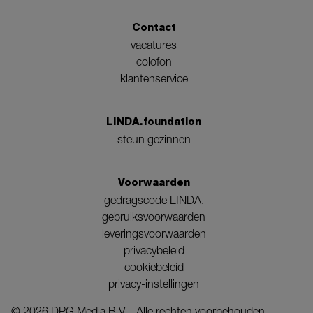
Contact
vacatures
colofon
klantenservice
LINDA.foundation
steun gezinnen
Voorwaarden
gedragscode LINDA.
gebruiksvoorwaarden
leveringsvoorwaarden
privacybeleid
cookiebeleid
privacy-instellingen
©
2026
DPG Media B.V. - Alle rechten voorbehouden