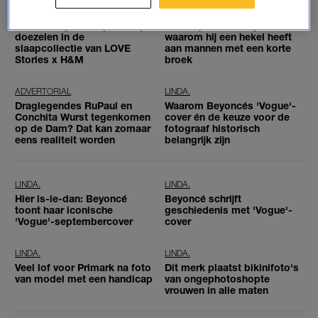
LINDA.
LINDA.
Vanaf morgen kun je heerlijk
Nico Dijkshoorn legt uit
doezelen in de
waarom hij een hekel heeft
slaapcollectie van LOVE
aan mannen met een korte
Stories x H&M
broek
ADVERTORIAL
LINDA.
Draglegendes RuPaul en
Waarom Beyoncés 'Vogue'-
Conchita Wurst tegenkomen
cover én de keuze voor de
op de Dam? Dat kan zomaar
fotograaf historisch
eens realiteit worden
belangrijk zijn
LINDA.
LINDA.
Hier is-ie-dan: Beyoncé
Beyoncé schrijft
toont haar iconische
geschiedenis met 'Vogue'-
'Vogue'-septembercover
cover
LINDA.
LINDA.
Veel lof voor Primark na foto
Dit merk plaatst bikinifoto's
van model met een handicap
van ongephotoshopte
vrouwen in alle maten