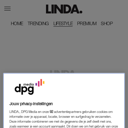
HOME
HOME
TRENDING
TRENDING
LIFESTYLE
PREMIUM
PREMIUM
SHOP
SHOP
LINDA.
VAN HOGE SPLIT TOT PUNT-BH: 10 X DE
JURKENPARADE TIJDENS MTV VMA-AWARDS
Jouw privacy-instellingen
2018
LINDA., DPG Media en onze
92
advertentiepartners gebruiken cookies om
informatie over je apparaat, locatie, browser en surfgedrag te verzamelen.
LINDA.
LINDA.
Deze informatie combineren we met de gegevens die je zelf deelt met ons,
Deze jas (of moeten we
Model schrijft column: ‘Mijn
zoals wanneer je een account aanmaakt. Dit doen we om het gebruik van onze