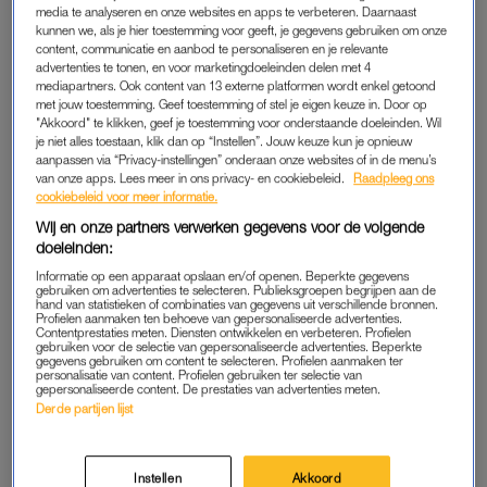
zeggen: slaapzak) van
botten staken uit en ze
media te analyseren en onze websites en apps te verbeteren. Daarnaast
Moncler maakt nogal wat
vonden me nog steeds te
kunnen we, als je hier toestemming voor geeft, je gegevens gebruiken om onze
los
dik’
content, communicatie en aanbod te personaliseren en je relevante
advertenties te tonen, en voor marketingdoeleinden delen met 4
mediapartners. Ook content van 13 externe platformen wordt enkel getoond
ADVERTORIAL
LINDA.
met jouw toestemming. Geef toestemming of stel je eigen keuze in. Door op
Zin om te bingen? Déze
Pianobroers Arthur en Lucas
"Akkoord" te klikken, geef je toestemming voor onderstaande doeleinden. Wil
(iconische) queer series
(én hun kledingkeuze) maken
je niet alles toestaan, klik dan op “Instellen”. Jouw keuze kun je opnieuw
verdienen een plek op je
indruk bij
aanpassen via “Privacy-instellingen” onderaan onze websites of in de menu’s
kijklijst
Prinsengrachtconcert
van onze apps. Lees meer in ons privacy- en cookiebeleid.
Raadpleeg ons
cookiebeleid voor meer informatie.
Wij en onze partners verwerken gegevens voor de volgende
LINDA.
LINDA.
doeleinden:
Louis Vuitton-model George
Waarom de
Koh schuldig bevonden aan
septembercovers van
Informatie op een apparaat opslaan en/of openen. Beperkte gegevens
gebruiken om advertenties te selecteren. Publieksgroepen begrijpen aan de
moord op succesvollere
modebladen dit jaar
hand van statistieken of combinaties van gegevens uit verschillende bronnen.
collega
historisch zijn
Profielen aanmaken ten behoeve van gepersonaliseerde advertenties.
Contentprestaties meten. Diensten ontwikkelen en verbeteren. Profielen
gebruiken voor de selectie van gepersonaliseerde advertenties. Beperkte
ADVERTORIAL
LINDA.
gegevens gebruiken om content te selecteren. Profielen aanmaken ter
personalisatie van content. Profielen gebruiken ter selectie van
Praten, lachen én bewegen:
Waar was dit toen wij pubers
gepersonaliseerde content. De prestaties van advertenties meten.
dit event doorbreekt het
waren? Puisten worden
Derde partijen lijst
taboe rondom urineverlies –
omarmd
en jij kunt daarbij zijn
Instellen
Akkoord