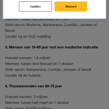
instelling wonen, red.) en hun zorgmedewerkers
Instellen
Akkoord
Hoeveel mensen: 85.000
Wanneer: tussen februari/maart en 1 juni
Welk vaccin: Moderna, Astrazeneca, CureVac, Janssen of
Sanofi
Locatie: bij de GGZ-instelling
5. Mensen van 18-60 jaar met een medische indicatie
Hoeveel mensen: 1,8 miljoen
Wanneer: tussen eind februari en 1 oktober
Welk vaccin: Astrazeneca, CureVac, Janssen of Sanofi
Locatie: bij de huisarts
6. Thuiswonenden van 60-75 jaar
Hoeveel mensen: 3 miljoen
Wanneer: tussen half maart en 1 oktober
Welk vaccin: BioNTech/Pfizer