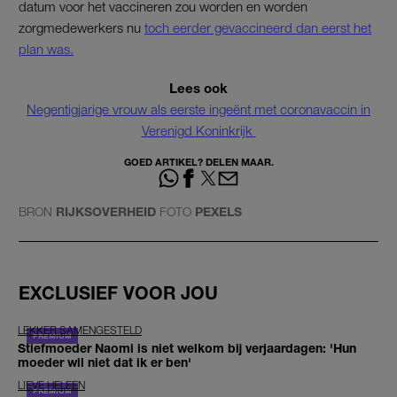
datum voor het vaccineren zou worden en worden
zorgmedewerkers nu
toch eerder gevaccineerd dan eerst het
plan was.
Lees ook
Negentigjarige vrouw als eerste ingeënt met coronavaccin in
Verenigd Koninkrijk
GOED ARTIKEL? DELEN MAAR.
BRON
RIJKSOVERHEID
FOTO
PEXELS
EXCLUSIEF VOOR JOU
LEKKER SAMENGESTELD
Stiefmoeder Naomi is niet welkom bij verjaardagen: 'Hun
moeder wil niet dat ik er ben'
LIEVE HELEEN