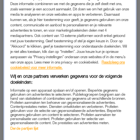
Deze informatie combineren we met de gegevens die je zelf deelt met ons,
Locatie: een aantal centrale locaties (via de GGD)
zoals wanneer je een account aanmaakt. Dit doen we om het gebruik van onze
media te analyseren en onze websites en apps te verbeteren. Daarnaast
2. Verpleeghuisbewoners en mensen met een
kunnen we, als je hier toestemming voor geeft, je gegevens gebruiken om onze
content, communicatie en aanbod te personaliseren en je relevante
verstandelijke beperking in een instelling
advertenties te tonen, en voor marketingdoeleinden delen met 4
mediapartners. Ook content van 13 externe platformen wordt enkel getoond
Hoeveel mensen: 232.000
met jouw toestemming. Geef toestemming of stel je eigen keuze in. Door op
"Akkoord" te klikken, geef je toestemming voor onderstaande doeleinden. Wil
Wanneer: tussen januari/februari en 1 juni
je niet alles toestaan, klik dan op “Instellen”. Jouw keuze kun je opnieuw
Welk vaccin: Moderna of BioNTech/Pfizer
aanpassen via “Privacy-instellingen” onderaan onze websites of in de menu’s
van onze apps. Lees meer in ons privacy- en cookiebeleid.
Raadpleeg ons
Locatie: in de instelling zelf
cookiebeleid voor meer informatie.
Wij en onze partners verwerken gegevens voor de volgende
3. Zorgmedewerkers acute zorg ziekenhuizen (IC en
doeleinden:
kliniek, ambulance, spoedeisende hulp)
Informatie op een apparaat opslaan en/of openen. Beperkte gegevens
gebruiken om advertenties te selecteren. Publieksgroepen begrijpen aan de
Hoeveel mensen: 30.000
hand van statistieken of combinaties van gegevens uit verschillende bronnen.
Profielen aanmaken ten behoeve van gepersonaliseerde advertenties.
Wanneer: tussen 6 januari en half februari
Contentprestaties meten. Diensten ontwikkelen en verbeteren. Profielen
gebruiken voor de selectie van gepersonaliseerde advertenties. Beperkte
Welk vaccin: BioNTech/Pfizer
gegevens gebruiken om content te selecteren. Profielen aanmaken ter
personalisatie van content. Profielen gebruiken ter selectie van
Locatie: ziekenhuis
gepersonaliseerde content. De prestaties van advertenties meten.
Derde partijen lijst
4. Intramurale GGZ-cliënten (mensen die in een