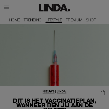
HOME
HOME
TRENDING
TRENDING
LIFESTYLE
PREMIUM
PREMIUM
SHOP
SHOP
NIEUWS
|
LINDA.
DIT IS HET VACCINATIEPLAN,
WANNEER BEN JIJ AAN DE