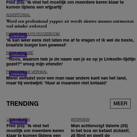
Fred (55): 'Ik vind het moeilijk om meerdere keren klaar te
komen tijdens een vrijpartij'
ADVERTORIAL
Word een professional yapper: zó wordt nieuwe mensen ontmoeten
veel minder awkward
FLOOR BAKHUYS ROOZEBOOM
'Ik kan weer eens niet laten me af te vragen of ik wel de beste,
braafste burger ben geweest'
ROOS MOGGRÉ
'"Roos, waarom heb je de naam van je ex op je LinkedIn-tijdlijn
gezet?" vroeg mijn vriendin'
PERSOONLIJK VERHAAL
Merel verhuist voor een man naar andere kant van het land,
maar hij verdwijnt: 'Huur al maanden niet betaald'
TRENDING
MEER
LIEVE HELEEN
INTERVIEW
Fred (55): 'Ik vind het
Man achtervolgt Valerie (35)
moeilijk om meerdere keren
in het bos en betast zichzelf,
klaar te komen tijdens een
zij filmt en deelt de