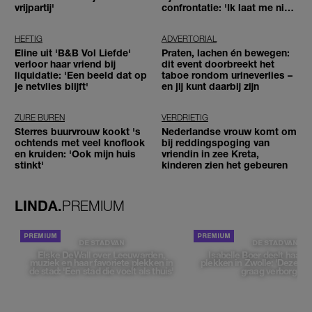
vrijpartij'
confrontatie: 'Ik laat me niet
tegenhouden'
HEFTIG
ADVERTORIAL
Eline uit 'B&B Vol Liefde'
Praten, lachen én bewegen:
verloor haar vriend bij
dit event doorbreekt het
liquidatie: 'Een beeld dat op
taboe rondom urineverlies –
je netvlies blijft'
en jij kunt daarbij zijn
ZURE BUREN
VERDRIETIG
Sterres buurvrouw kookt 's
Nederlandse vrouw komt om
ochtends met veel knoflook
bij reddingspoging van
en kruiden: 'Ook mijn huis
vriendin in zee Kreta,
stinkt'
kinderen zien het gebeuren
LINDA.
PREMIUM
DE STAD VAN
DE STAD VAN
Elske DeWall over Leeuwarden,
Isabelle Boer deelt haar f
muziek en haar favoriete plekken in
plekken in Zwolle: 'Deze pl
de stad: 'Een stad die voelt als thuis'
graag verborgen'