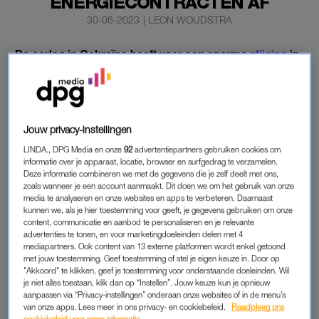
ENERGIECONTRACTEN AF
30-06-2023
|
LEON WOUDSTRA
De oorlog in Oekraïne heeft voor een enorme
stijging
in
de prijs van energie gezorgd. Omdat de oorlog nog niet
voorbij is, raadt de Vastelastenbond af om meerjarige
energiecontracten af te sluiten.
Jouw privacy-instellingen
Met een meerjarig contract betaal je mogelijk jarenlang te veel.
LINDA., DPG Media en onze
92
advertentiepartners gebruiken cookies om
informatie over je apparaat, locatie, browser en surfgedrag te verzamelen.
Deze informatie combineren we met de gegevens die je zelf deelt met ons,
ENERGIECONTRACT
zoals wanneer je een account aanmaakt. Dit doen we om het gebruik van onze
De afgelopen maanden mag de prijs van energie dan wel zijn
media te analyseren en onze websites en apps te verbeteren. Daarnaast
kunnen we, als je hier toestemming voor geeft, je gegevens gebruiken om onze
gedaald, de prijs ligt nog altijd maar net onder het prijsplafond.
content, communicatie en aanbod te personaliseren en je relevante
“Als de oorlog in Oekraïne bijvoorbeeld in 2024 eindigt, heeft
advertenties te tonen, en voor marketingdoeleinden delen met 4
mediapartners. Ook content van 13 externe platformen wordt enkel getoond
dat gevolgen voor de gasprijs. Die kan dan sterk dalen, en dat
met jouw toestemming. Geef toestemming of stel je eigen keuze in. Door op
is geen prettig idee voor mensen die nu een meerjarencontract
"Akkoord" te klikken, geef je toestemming voor onderstaande doeleinden. Wil
je niet alles toestaan, klik dan op “Instellen”. Jouw keuze kun je opnieuw
hebben afgesloten”, vertelt Dirk-Jan Wolfert van de
aanpassen via “Privacy-instellingen” onderaan onze websites of in de menu’s
Vastelastenbond aan
Hart van Nederland.
van onze apps. Lees meer in ons privacy- en cookiebeleid.
Raadpleeg ons