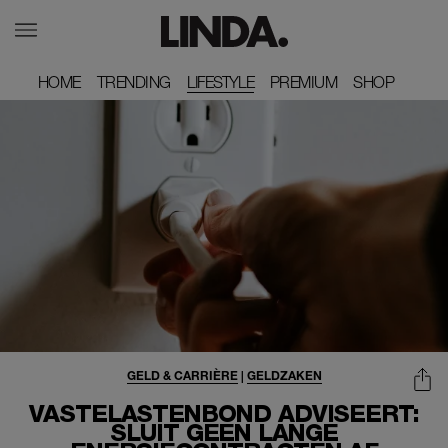
HOME
HOME
TRENDING
TRENDING
LIFESTYLE
PREMIUM
PREMIUM
SHOP
SHOP
GELD & CARRIÈRE
|
GELDZAKEN
VASTELASTENBOND ADVISEERT:
SLUIT GEEN LANGE