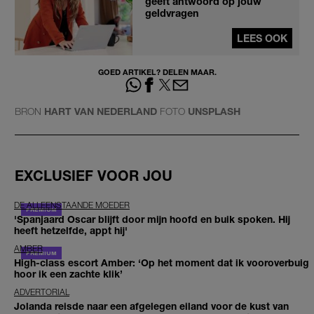
geeft antwoord op jouw
geldvragen
LEES OOK
GOED ARTIKEL? DELEN MAAR.
BRON
HART VAN NEDERLAND
FOTO
UNSPLASH
EXCLUSIEF VOOR JOU
DE ALLEENSTAANDE MOEDER
'Spanjaard Oscar blijft door mijn hoofd en buik spoken. Hij
heeft hetzelfde, appt hij'
AMBER
High-class escort Amber: ‘Op het moment dat ik vooroverbuig
hoor ik een zachte klik’
ADVERTORIAL
Jolanda reisde naar een afgelegen eiland voor de kust van