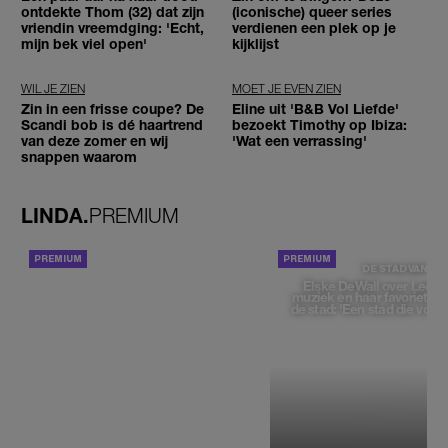
ontdekte Thom (32) dat zijn
(iconische) queer series
vriendin vreemdging: 'Echt,
verdienen een plek op je
mijn bek viel open'
kijklijst
WIL JE ZIEN
MOET JE EVEN ZIEN
Zin in een frisse coupe? De
Eline uit 'B&B Vol Liefde'
Scandi bob is dé haartrend
bezoekt Timothy op Ibiza:
van deze zomer en wij
'Wat een verrassing'
snappen waarom
LINDA.
PREMIUM
ACHTERGROND
DE STAD VAN
Elske DeWall over Leeu
muziek en haar favoriete p
de stad: 'Een stad die voelt 