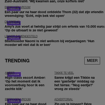
Zuid-Australië: 'Wij kwamen aan, onze koffers niet'
BEDROGEN VROUW
Een paar uur na haar dood ontdekte Thom (32) dat zijn vriendin
vreemdging: 'Echt, mijn bek viel open'
DE ERFENIS
Amy’s zus voert al twintig jaar strijd om erfenis van 10.000 euro:
'Op de uitvaart is ze niet geweest'
LEKKER SAMENGESTELD
Stiefmoeder Naomi is niet welkom bij verjaardagen: 'Hun
moeder wil niet dat ik er ben'
TRENDING
MEER
AMBER
TIKKIE TE VEEL
High-class escort Amber:
Sanne krijgt een Tikkie na
‘Op het moment dat ik
een 'gastvrije' middag op
vooroverbuig hoor ik een
het terras: ''Nog eentje?'
zachte klik’
vroeg ze steeds'
BEDROGEN VROUW
ADVERTORIAL
Een paar uur na haar dood
Zin om te bingen? Déze