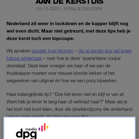
AAN DE KERSTDIS
24-12-2020
|
ROSALIE DIELESEN
Nederland zit weer in lockdown en de kapper blijft nog
wel even dicht. Maar niet getreurd, met deze tips heb je
deze kerst toch een topcoupe.
Wij spraken
kapster Inge Morriën
–
die al eerder tips gaf tegen
futloos winterhaar
– over hoe je deze ‘quarantaine coupe’
doorstaat. Deze keer vroegen we haar of we aan de
thuiskapper moeten voor nieuwe blonde lokken of het
wegwerken van uitgroei én hoe we een pony bijwerken.
Haar belangrijkste tip? “Doe het liever niet en blijf er van af.
Want heb je liever te lang haar of verknipt haar?” Maar als je
het toch niet kunt laten, door die (shetland)pony die onderhand
voor je ogen groeit, zijn hier een paar tips.
PONY KNIPPEN