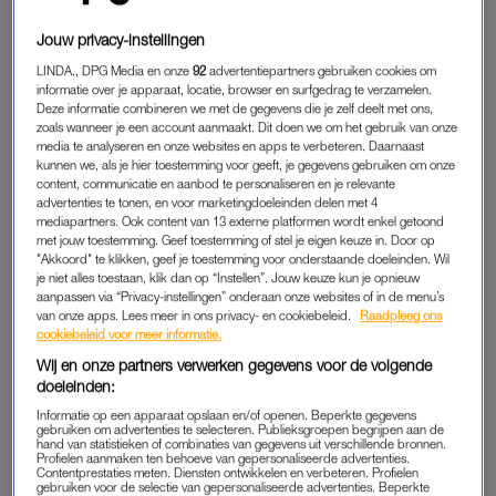
Als je een pony hebt en door de haarbos de bomen niet meer
Jouw privacy-instellingen
ziet, is het logisch dat je er helemaal gek van wordt. De
LINDA., DPG Media en onze
92
advertentiepartners gebruiken cookies om
kappers gaan 19 januari pas weer open en dat is nog best een
informatie over je apparaat, locatie, browser en surfgedrag te verzamelen.
tijdje wachten. Wat kun je dan doen?
Deze informatie combineren we met de gegevens die je zelf deelt met ons,
zoals wanneer je een account aanmaakt. Dit doen we om het gebruik van onze
media te analyseren en onze websites en apps te verbeteren. Daarnaast
“Als je al
bangs
hebt en ze echt wil knippen, stel ik voor om
kunnen we, als je hier toestemming voor geeft, je gegevens gebruiken om onze
het minimaal te doen. Schaf een kappersschaar aan en begin
content, communicatie en aanbod te personaliseren en je relevante
met drie millimeter. Dan zit het in ieder geval niet meer voor je
advertenties te tonen, en voor marketingdoeleinden delen met 4
mediapartners. Ook content van 13 externe platformen wordt enkel getoond
ogen”, geeft de kapster aan. “Maar begin niet aan een pony
met jouw toestemming. Geef toestemming of stel je eigen keuze in. Door op
tijdens deze lockdown. Dat gaat bijna altijd mis, ik vind het al
"Akkoord" te klikken, geef je toestemming voor onderstaande doeleinden. Wil
je niet alles toestaan, klik dan op “Instellen”. Jouw keuze kun je opnieuw
lastig om mijn eigen
bangs
te knippen. Laat staan een leek”,
aanpassen via “Privacy-instellingen” onderaan onze websites of in de menu’s
voegt ze toe.
van onze apps. Lees meer in ons privacy- en cookiebeleid.
Raadpleeg ons
cookiebeleid voor meer informatie.
Ook geeft Morriën aan om een keer een video te kijken op
Wij en onze partners verwerken gegevens voor de volgende
Youtube van mensen die voor het eerst bangs knippen. “Dan
doeleinden:
ben je meteen van het idee af.”
Informatie op een apparaat opslaan en/of openen. Beperkte gegevens
gebruiken om advertenties te selecteren. Publieksgroepen begrijpen aan de
hand van statistieken of combinaties van gegevens uit verschillende bronnen.
Profielen aanmaken ten behoeve van gepersonaliseerde advertenties.
Contentprestaties meten. Diensten ontwikkelen en verbeteren. Profielen
gebruiken voor de selectie van gepersonaliseerde advertenties. Beperkte
PAS DE PRIVACY MANAGER