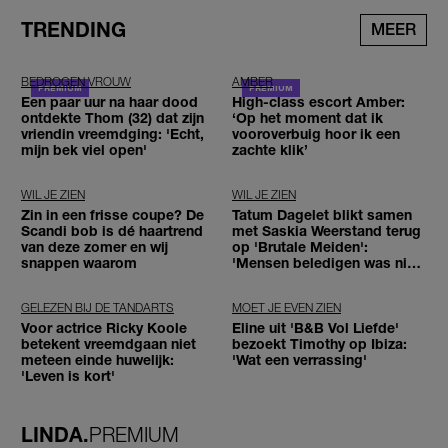
TRENDING
MEER
BEDROGEN VROUW
AMBER
Een paar uur na haar dood
High-class escort Amber:
ontdekte Thom (32) dat zijn
‘Op het moment dat ik
vriendin vreemdging: 'Echt,
vooroverbuig hoor ik een
mijn bek viel open'
zachte klik’
WIL JE ZIEN
WIL JE ZIEN
Zin in een frisse coupe? De
Tatum Dagelet blikt samen
Scandi bob is dé haartrend
met Saskia Weerstand terug
van deze zomer en wij
op 'Brutale Meiden':
snappen waarom
'Mensen beledigen was niet
leuk meer'
GELEZEN BIJ DE TANDARTS
MOET JE EVEN ZIEN
Voor actrice Ricky Koole
Eline uit 'B&B Vol Liefde'
betekent vreemdgaan niet
bezoekt Timothy op Ibiza:
meteen einde huwelijk:
'Wat een verrassing'
'Leven is kort'
LINDA.
PREMIUM