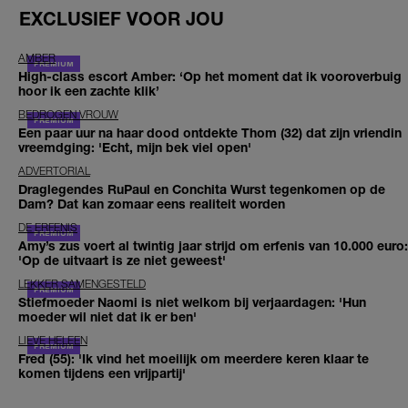
EXCLUSIEF VOOR JOU
AMBER
High-class escort Amber: ‘Op het moment dat ik vooroverbuig
hoor ik een zachte klik’
BEDROGEN VROUW
Een paar uur na haar dood ontdekte Thom (32) dat zijn vriendin
vreemdging: 'Echt, mijn bek viel open'
ADVERTORIAL
Draglegendes RuPaul en Conchita Wurst tegenkomen op de
Dam? Dat kan zomaar eens realiteit worden
DE ERFENIS
Amy’s zus voert al twintig jaar strijd om erfenis van 10.000 euro:
'Op de uitvaart is ze niet geweest'
LEKKER SAMENGESTELD
Stiefmoeder Naomi is niet welkom bij verjaardagen: 'Hun
moeder wil niet dat ik er ben'
LIEVE HELEEN
Fred (55): 'Ik vind het moeilijk om meerdere keren klaar te
komen tijdens een vrijpartij'