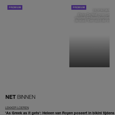
ACHTERGROND
DE STAD VAN
Elske DeWall over Leeu
muziek en haar favoriete p
de stad: 'Een stad die voelt 
NET
BINNEN
LEKKER LOEREN
'As Greek as it gets': Heleen van Royen poseert in bikini tijdens