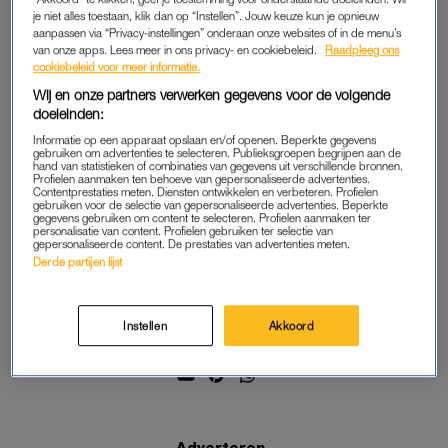
PINNEN GRAAG: VACAY SPECIAL
PINNEN GRAAG: VACAY SPECIAL
je niet alles toestaan, klik dan op “Instellen”. Jouw keuze kun je opnieuw
Iris’ vriendinnenvacay naar
Bali bags en luxe uit eten: zó
aanpassen via “Privacy-instellingen” onderaan onze websites of in de menu’s
Griekenland was haar duurste
veel kostte Noëls reis naar
van onze apps. Lees meer in ons privacy- en cookiebeleid.
Raadpleeg ons
ooit: ‘Aan cocktails gaf ik al
Indonesië
cookiebeleid voor meer informatie.
110 euro uit’
Wij en onze partners verwerken gegevens voor de volgende
doeleinden:
PINNEN GRAAG: VACAY SPECIAL
PINNEN GRAAG: VACAY SPECIAL
Informatie op een apparaat opslaan en/of openen. Beperkte gegevens
Dít gaf Fabiënne uit aan
Elise (25) gaf ruim 4k uit aan
gebruiken om advertenties te selecteren. Publieksgroepen begrijpen aan de
groepsreis Indonesië: 'Eerste
elf dagen Curaçao: 'Let tijdens
hand van statistieken of combinaties van gegevens uit verschillende bronnen.
keer dat ik geldstress ervaarde'
vakantie niet op geld'
Profielen aanmaken ten behoeve van gepersonaliseerde advertenties.
Contentprestaties meten. Diensten ontwikkelen en verbeteren. Profielen
gebruiken voor de selectie van gepersonaliseerde advertenties. Beperkte
gegevens gebruiken om content te selecteren. Profielen aanmaken ter
personalisatie van content. Profielen gebruiken ter selectie van
gepersonaliseerde content. De prestaties van advertenties meten.
Derde partijen lijst
Volg ons
Instellen
Akkoord