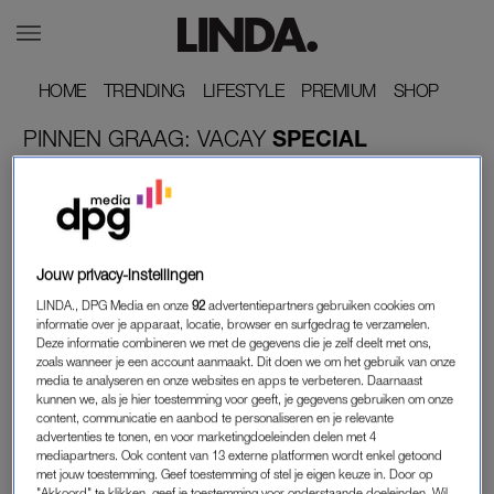
HOME
HOME
TRENDING
TRENDING
LIFESTYLE
LIFESTYLE
PREMIUM
PREMIUM
SHOP
SHOP
PINNEN
GRAAG:
VACAY
SPECIAL
Jouw privacy-instellingen
LINDA., DPG Media en onze
92
advertentiepartners gebruiken cookies om
informatie over je apparaat, locatie, browser en surfgedrag te verzamelen.
Deze informatie combineren we met de gegevens die je zelf deelt met ons,
zoals wanneer je een account aanmaakt. Dit doen we om het gebruik van onze
PINNEN GRAAG: VACAY SPECIAL
media te analyseren en onze websites en apps te verbeteren. Daarnaast
kunnen we, als je hier toestemming voor geeft, je gegevens gebruiken om onze
EEN MAAND MET DE CAMPER DOOR SPANJE?
content, communicatie en aanbod te personaliseren en je relevante
DIT GAF MELISSA UIT: 'IK BEN ERG
advertenties te tonen, en voor marketingdoeleinden delen met 4
VOORZICHTIG MET GELD'
mediapartners. Ook content van 13 externe platformen wordt enkel getoond
met jouw toestemming. Geef toestemming of stel je eigen keuze in. Door op
"Akkoord" te klikken, geef je toestemming voor onderstaande doeleinden. Wil