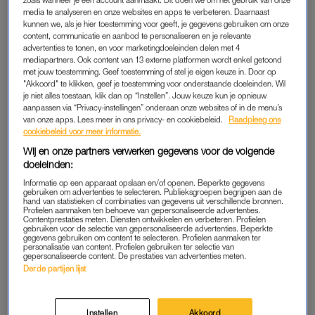
media te analyseren en onze websites en apps te verbeteren. Daarnaast
kunnen we, als je hier toestemming voor geeft, je gegevens gebruiken om onze
Log in op mijn.linda.nl en krijg hiermee toegang tot jouw
content, communicatie en aanbod te personaliseren en je relevante
LINDA. account. Je kunt hier je gegevens wijzigen,
advertenties te tonen, en voor marketingdoeleinden delen met 4
facturen inzien & downloaden en in contact komen met
mediapartners. Ook content van 13 externe platformen wordt enkel getoond
met jouw toestemming. Geef toestemming of stel je eigen keuze in. Door op
de klantenservice.
"Akkoord" te klikken, geef je toestemming voor onderstaande doeleinden. Wil
je niet alles toestaan, klik dan op “Instellen”. Jouw keuze kun je opnieuw
aanpassen via “Privacy-instellingen” onderaan onze websites of in de menu’s
LOG IN OP JOUW LINDA. ACCOUNT.
van onze apps. Lees meer in ons privacy- en cookiebeleid.
Raadpleeg ons
cookiebeleid voor meer informatie.
Wij en onze partners verwerken gegevens voor de volgende
doeleinden:
Informatie op een apparaat opslaan en/of openen. Beperkte gegevens
gebruiken om advertenties te selecteren. Publieksgroepen begrijpen aan de
LINDA. ACCOUNT
hand van statistieken of combinaties van gegevens uit verschillende bronnen.
Profielen aanmaken ten behoeve van gepersonaliseerde advertenties.
Heb ik een LINDA. account?
Contentprestaties meten. Diensten ontwikkelen en verbeteren. Profielen
gebruiken voor de selectie van gepersonaliseerde advertenties. Beperkte
gegevens gebruiken om content te selecteren. Profielen aanmaken ter
personalisatie van content. Profielen gebruiken ter selectie van
Een LINDA. account krijg j
e automatisch als je een LINDA.- of
gepersonaliseerde content. De prestaties van advertenties meten.
LINDA.meiden abonnement afsluit. Heb je nog geen
Derde partijen lijst
abonnement?
Ga dan naar de
LINDA.shop
om te zien welke
abonnementen en acties we op dit moment aanbieden.
Instellen
Akkoord