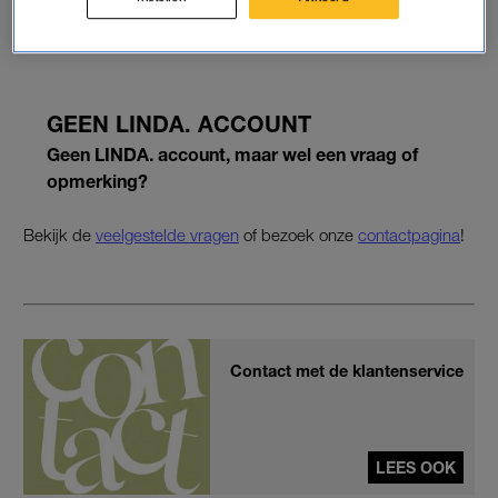
GEEN LINDA. ACCOUNT
Geen LINDA. account, maar wel een vraag of
opmerking?
Bekijk de
veelgestelde vragen
of bezoek onze
contactpagina
!
Contact met de klantenservice
LEES OOK