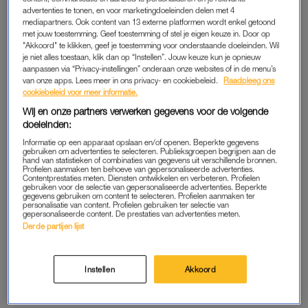
Contact met de klantenservice
Veelgestelde vragen klant
advertenties te tonen, en voor marketingdoeleinden delen met 4
mediapartners. Ook content van 13 externe platformen wordt enkel getoond
met jouw toestemming. Geef toestemming of stel je eigen keuze in. Door op
"Akkoord" te klikken, geef je toestemming voor onderstaande doeleinden. Wil
je niet alles toestaan, klik dan op “Instellen”. Jouw keuze kun je opnieuw
aanpassen via “Privacy-instellingen” onderaan onze websites of in de menu’s
van onze apps. Lees meer in ons privacy- en cookiebeleid.
Raadpleeg ons
cookiebeleid voor meer informatie.
Wij en onze partners verwerken gegevens voor de volgende
doeleinden:
Informatie op een apparaat opslaan en/of openen. Beperkte gegevens
gebruiken om advertenties te selecteren. Publieksgroepen begrijpen aan de
hand van statistieken of combinaties van gegevens uit verschillende bronnen.
Profielen aanmaken ten behoeve van gepersonaliseerde advertenties.
Contentprestaties meten. Diensten ontwikkelen en verbeteren. Profielen
gebruiken voor de selectie van gepersonaliseerde advertenties. Beperkte
gegevens gebruiken om content te selecteren. Profielen aanmaken ter
personalisatie van content. Profielen gebruiken ter selectie van
gepersonaliseerde content. De prestaties van advertenties meten.
VEELGESTELDE VRAGEN.
Derde partijen lijst
LINDA.
LINDA.
Abonnement
Bestellen & Betale
Instellen
Akkoord