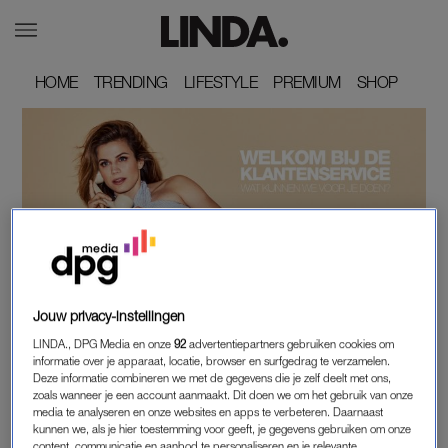
HOME
HOME
TRENDING
TRENDING
LIFESTYLE
LIFESTYLE
PREMIUM
PREMIUM
SHOP
SHOP
Jouw privacy-instellingen
LINDA., DPG Media en onze
92
advertentiepartners gebruiken cookies om
informatie over je apparaat, locatie, browser en surfgedrag te verzamelen.
CONTACT.
Deze informatie combineren we met de gegevens die je zelf deelt met ons,
zoals wanneer je een account aanmaakt. Dit doen we om het gebruik van onze
media te analyseren en onze websites en apps te verbeteren. Daarnaast
kunnen we, als je hier toestemming voor geeft, je gegevens gebruiken om onze
LINDA.
GOEIE VRAAG
content, communicatie en aanbod te personaliseren en je relevante