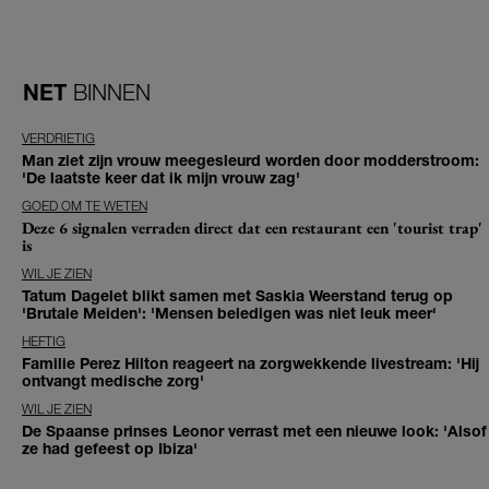
NET
BINNEN
VERDRIETIG
Man ziet zijn vrouw meegesleurd worden door modderstroom:
'De laatste keer dat ik mijn vrouw zag'
GOED OM TE WETEN
Deze 6 signalen verraden direct dat een restaurant een 'tourist trap'
is
WIL JE ZIEN
Tatum Dagelet blikt samen met Saskia Weerstand terug op
'Brutale Meiden': 'Mensen beledigen was niet leuk meer'
HEFTIG
Familie Perez Hilton reageert na zorgwekkende livestream: 'Hij
ontvangt medische zorg'
WIL JE ZIEN
De Spaanse prinses Leonor verrast met een nieuwe look: 'Alsof
ze had gefeest op Ibiza'