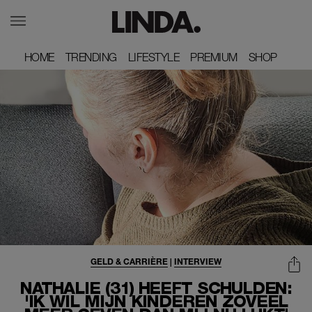
HOME
HOME
TRENDING
TRENDING
LIFESTYLE
LIFESTYLE
PREMIUM
PREMIUM
SHOP
SHOP
GELD & CARRIÈRE
|
INTERVIEW
NATHALIE (31) HEEFT SCHULDEN:
'IK WIL MIJN KINDEREN ZOVEEL