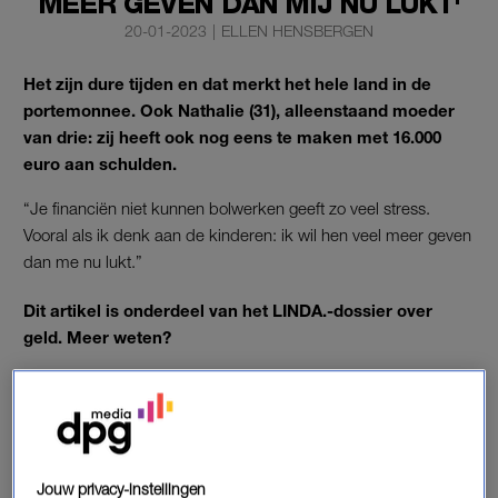
MEER GEVEN DAN MIJ NU LUKT'
20-01-2023
|
ELLEN HENSBERGEN
Het zijn dure tijden en dat merkt het hele land in de
portemonnee. Ook Nathalie (31), alleenstaand moeder
van drie: zij heeft ook nog eens te maken met 16.000
euro aan schulden.
“Je financiën niet kunnen bolwerken geeft zo veel stress.
Vooral als ik denk aan de kinderen: ik wil hen veel meer geven
dan me nu lukt.”
Dit artikel is onderdeel van het LINDA.-dossier over
geld. Meer weten?
DOSSIER: GELD
SCHULDEN
Jouw privacy-instellingen