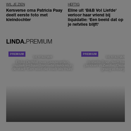
WIL JE ZIEN
HEFTIG
Kersverse oma Patricia Paay
Eline uit 'B&B Vol Liefde'
deelt eerste foto met
verloor haar vriend bij
kleindochter
liquidatie: 'Een beeld dat op
je netvlies blijft'
LINDA.
PREMIUM
DE STAD VAN
DE STAD VAN
Elske DeWall over Leeuwarden,
Isabelle Boer deelt haar f
muziek en haar favoriete plekken in
plekken in Zwolle: 'Deze pl
de stad: 'Een stad die voelt als thuis'
graag verborgen'