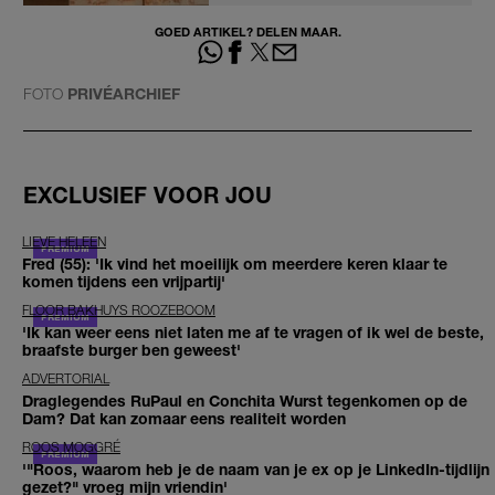
GOED ARTIKEL? DELEN MAAR.
FOTO
PRIVÉARCHIEF
EXCLUSIEF VOOR JOU
LIEVE HELEEN
Fred (55): 'Ik vind het moeilijk om meerdere keren klaar te
komen tijdens een vrijpartij'
FLOOR BAKHUYS ROOZEBOOM
'Ik kan weer eens niet laten me af te vragen of ik wel de beste,
braafste burger ben geweest'
ADVERTORIAL
Draglegendes RuPaul en Conchita Wurst tegenkomen op de
Dam? Dat kan zomaar eens realiteit worden
ROOS MOGGRÉ
'"Roos, waarom heb je de naam van je ex op je LinkedIn-tijdlijn
gezet?" vroeg mijn vriendin'