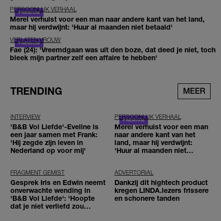
PERSOONLIJK VERHAAL
Merel verhuist voor een man naar andere kant van het land,
maar hij verdwijnt: 'Huur al maanden niet betaald'
VERLATEN VROUW
Fae (24): 'Vreemdgaan was uit den boze, dat deed je niet, toch
bleek mijn partner zelf een affaire te hebben'
TRENDING
MEER
INTERVIEW
PERSOONLIJK VERHAAL
'B&B Vol Liefde'-Eveline is
Merel verhuist voor een man
een jaar samen met Frank:
naar andere kant van het
'Hij zegde zijn leven in
land, maar hij verdwijnt:
Nederland op voor mij'
'Huur al maanden niet
betaald'
FRAGMENT GEMIST
ADVERTORIAL
Gesprek Iris en Edwin neemt
Dankzij dit hightech product
onverwachte wending in
kregen LINDA.lezers frissere
'B&B Vol Liefde': 'Hoopte
en schonere tanden
dat je niet verliefd zou
worden'