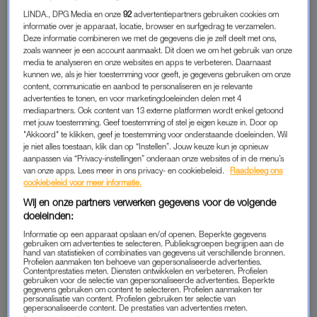
Aan het begin van de jarenlange relatie met haar ex-partner
LINDA., DPG Media en onze
92
advertentiepartners gebruiken cookies om
werkt Nathalie voornamelijk als oproepkracht, in combinatie
informatie over je apparaat, locatie, browser en surfgedrag te verzamelen.
Deze informatie combineren we met de gegevens die je zelf deelt met ons,
met een weekendbaan. Daar verdient ze niet bijster veel mee,
zoals wanneer je een account aanmaakt. Dit doen we om het gebruik van onze
dus heeft ze recht op een aantal toeslagen. Haar partner werkt
media te analyseren en onze websites en apps te verbeteren. Daarnaast
fulltime, maar verdient nét boven het minimumloon.
kunnen we, als je hier toestemming voor geeft, je gegevens gebruiken om onze
content, communicatie en aanbod te personaliseren en je relevante
advertenties te tonen, en voor marketingdoeleinden delen met 4
Als Nathalie van baan verandert en daarmee hun gezamenlijke
mediapartners. Ook content van 13 externe platformen wordt enkel getoond
inkomen stijgt, raakt het stel hun recht op een aantal toeslagen
met jouw toestemming. Geef toestemming of stel je eigen keuze in. Door op
"Akkoord" te klikken, geef je toestemming voor onderstaande doeleinden. Wil
kwijt. Het verschil is voor hen moeilijk op te hoesten, waardoor
je niet alles toestaan, klik dan op “Instellen”. Jouw keuze kun je opnieuw
ze langzaam maar zeker een betalingsachterstand van
aanpassen via “Privacy-instellingen” onderaan onze websites of in de menu’s
van onze apps. Lees meer in ons privacy- en cookiebeleid.
Raadpleeg ons
duizenden euro’s opbouwen. In combinatie met Nathalies
cookiebeleid voor meer informatie.
studieschuld loopt dit uiteindelijk op tot zo’n 16.000 euro.
Wij en onze partners verwerken gegevens voor de volgende
doeleinden:
Informatie op een apparaat opslaan en/of openen. Beperkte gegevens
EX WIL SCHULDEN NIET AFBETALEN
gebruiken om advertenties te selecteren. Publieksgroepen begrijpen aan de
hand van statistieken of combinaties van gegevens uit verschillende bronnen.
Zo’n drie jaar geleden gaan de twee uit elkaar, de scheiding
Profielen aanmaken ten behoeve van gepersonaliseerde advertenties.
Contentprestaties meten. Diensten ontwikkelen en verbeteren. Profielen
verloopt erg moeizaam. Nathalies ex weigert sindsdien hun
gebruiken voor de selectie van gepersonaliseerde advertenties. Beperkte
gegevens gebruiken om content te selecteren. Profielen aanmaken ter
gezamenlijke schulden mee af te betalen, waardoor deze
personalisatie van content. Profielen gebruiken ter selectie van
volledig bij haar komen te liggen.
gepersonaliseerde content. De prestaties van advertenties meten.