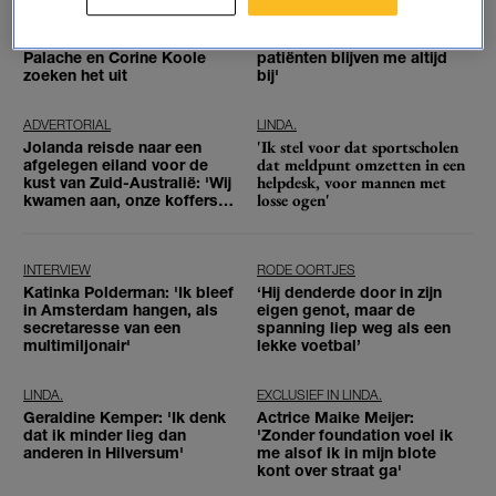
Huilen waar anderen bij zijn,
'Namen vergeet ik, maar
is dat een taboe? Ronit
gezichten en verhalen van
Palache en Corine Koole
patiënten blijven me altijd
zoeken het uit
bij'
ADVERTORIAL
LINDA.
'Ik stel voor dat sportscholen
Jolanda reisde naar een
dat meldpunt omzetten in een
afgelegen eiland voor de
helpdesk, voor mannen met
kust van Zuid-Australië: 'Wij
losse ogen'
kwamen aan, onze koffers
niet'
INTERVIEW
RODE OORTJES
Katinka Polderman: 'Ik bleef
‘Hij denderde door in zijn
in Amsterdam hangen, als
eigen genot, maar de
secretaresse van een
spanning liep weg als een
multimiljonair'
lekke voetbal’
LINDA.
EXCLUSIEF IN LINDA.
Geraldine Kemper: 'Ik denk
Actrice Maike Meijer:
dat ik minder lieg dan
'Zonder foundation voel ik
anderen in Hilversum'
me alsof ik in mijn blote
kont over straat ga'