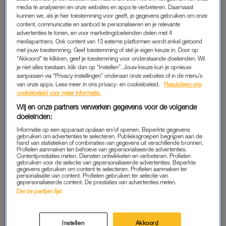
taboe? Ronit Palache en
(rol)model zijn en haar
media te analyseren en onze websites en apps te verbeteren. Daarnaast
Corine Koole zoeken het uit
zeemeerminpak: 'Veel
kunnen we, als je hier toestemming voor geeft, je gegevens gebruiken om onze
minder comfortabel dan ik
content, communicatie en aanbod te personaliseren en je relevante
als 7-jarig meisje dacht'
advertenties te tonen, en voor marketingdoeleinden delen met 4
mediapartners. Ook content van 13 externe platformen wordt enkel getoond
ADVERTORIAL
KONINKLIJK
met jouw toestemming. Geef toestemming of stel je eigen keuze in. Door op
Zin om te bingen? Déze
PREMIUM | Ter ere van ons
"Akkoord" te klikken, geef je toestemming voor onderstaande doeleinden. Wil
(iconische) queer series
nummer 'LEVE DE
je niet alles toestaan, klik dan op “Instellen”. Jouw keuze kun je opnieuw
verdienen een plek op je
KROONPRINSES, love
aanpassen via “Privacy-instellingen” onderaan onze websites of in de menu’s
kijklijst
Amalia' documentaire
van onze apps. Lees meer in ons privacy- en cookiebeleid.
Raadpleeg ons
cadeau
cookiebeleid voor meer informatie.
Wij en onze partners verwerken gegevens voor de volgende
OPVOEDEN
INTERVIEW
doeleinden:
PREMIUM | Bonusmoeder:
Hans de Booij over stelen en
de moeilijkste baan ter
optreden: 'Er kwam een stel
Informatie op een apparaat opslaan en/of openen. Beperkte gegevens
gebruiken om advertenties te selecteren. Publieksgroepen begrijpen aan de
wereld
het podium op, dat op een
hand van statistieken of combinaties van gegevens uit verschillende bronnen.
kleedje ging bonken'
Profielen aanmaken ten behoeve van gepersonaliseerde advertenties.
Contentprestaties meten. Diensten ontwikkelen en verbeteren. Profielen
gebruiken voor de selectie van gepersonaliseerde advertenties. Beperkte
ADVERTORIAL
INTERVIEW
gegevens gebruiken om content te selecteren. Profielen aanmaken ter
personalisatie van content. Profielen gebruiken ter selectie van
Op de fiets met jonge kids? Zo
Floor Jansen: 'Het aantal
gepersonaliseerde content. De prestaties van advertenties meten.
wordt het ineens hartstikke
opmerkingen dat ik krijg
Derde partijen lijst
makkelijk
over mijn lengte is ontelbaar'
Instellen
Akkoord
PODCAST
SANDER DE HOSSON