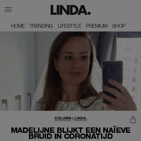
HOME
HOME
TRENDING
TRENDING
LIFESTYLE
LIFESTYLE
PREMIUM
PREMIUM
SHOP
SHOP
COLUMN
|
LINDA.
MADELIJNE BLIJKT EEN NAÏEVE
BRUID IN CORONATIJD