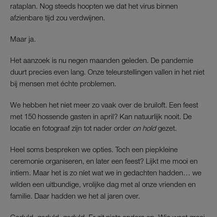
rataplan. Nog steeds hoopten we dat het virus binnen
afzienbare tijd zou verdwijnen.
Maar ja.
Het aanzoek is nu negen maanden geleden. De pandemie
duurt precies even lang. Onze teleurstellingen vallen in het niet
bij mensen met échte problemen.
We hebben het niet meer zo vaak over de bruiloft. Een feest
met 150 hossende gasten in april? Kan natuurlijk nooit. De
locatie en fotograaf zijn tot nader order
on hold
gezet.
Heel soms bespreken we opties. Toch een piepkleine
ceremonie organiseren, en later een feest? Lijkt me mooi en
intiem. Maar het is zo níet wat we in gedachten hadden… we
wilden een uitbundige, vrolijke dag met al onze vrienden en
familie. Daar hadden we het al jaren over.
Geduld, geduld, geduld. Er zit niets anders op. Wie weet groei