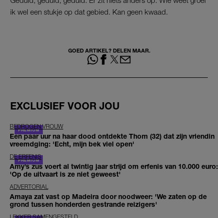
ik wel een stukje op dat gebied. Kan geen kwaad.
GOED ARTIKEL? DELEN MAAR.
EXCLUSIEF VOOR JOU
BEDROGEN VROUW
Een paar uur na haar dood ontdekte Thom (32) dat zijn vriendin
vreemdging: 'Echt, mijn bek viel open'
DE ERFENIS
Amy’s zus voert al twintig jaar strijd om erfenis van 10.000 euro:
'Op de uitvaart is ze niet geweest'
ADVERTORIAL
Amaya zat vast op Madeira door noodweer: 'We zaten op de
grond tussen honderden gestrande reizigers'
LEKKER SAMENGESTELD