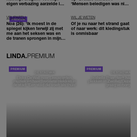
eigen verbazing aarzelde ik
'Mensen beledigen was niet
geen moment'
leuk meer'
VRIJPARTIJ
WIL JE WETEN
Noa (26): 'Ik moest in de
Of je nu naar het strand gaat
spiegel kijken terwijl zij met
of naar werk: dit kledingstuk
me aan het seksen was en
is onmisbaar
de tranen sprongen in mijn
ogen'
LINDA.
PREMIUM
DE STAD VAN
DE STAD VAN
Elske DeWall over Leeuwarden,
Isabelle Boer deelt haar f
muziek en haar favoriete plekken in
plekken in Zwolle: 'Deze pl
de stad: 'Een stad die voelt als thuis'
graag verborgen'