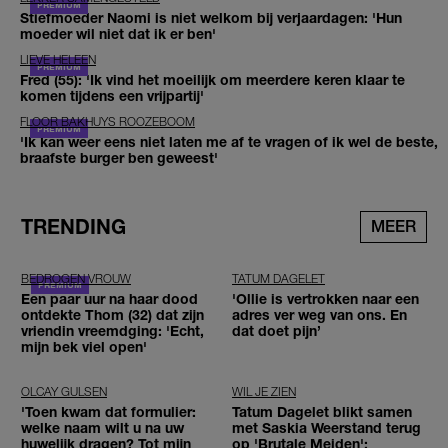
Stiefmoeder Naomi is niet welkom bij verjaardagen: 'Hun
moeder wil niet dat ik er ben'
LIEVE HELEEN
Fred (55): 'Ik vind het moeilijk om meerdere keren klaar te
komen tijdens een vrijpartij'
FLOOR BAKHUYS ROOZEBOOM
'Ik kan weer eens niet laten me af te vragen of ik wel de beste,
braafste burger ben geweest'
TRENDING
MEER
BEDROGEN VROUW
TATUM DAGELET
Een paar uur na haar dood
'Ollie is vertrokken naar een
ontdekte Thom (32) dat zijn
adres ver weg van ons. En
vriendin vreemdging: 'Echt,
dat doet pijn’
mijn bek viel open'
OLCAY GULSEN
WIL JE ZIEN
'Toen kwam dat formulier:
Tatum Dagelet blikt samen
welke naam wilt u na uw
met Saskia Weerstand terug
huwelijk dragen? Tot mijn
op 'Brutale Meiden':