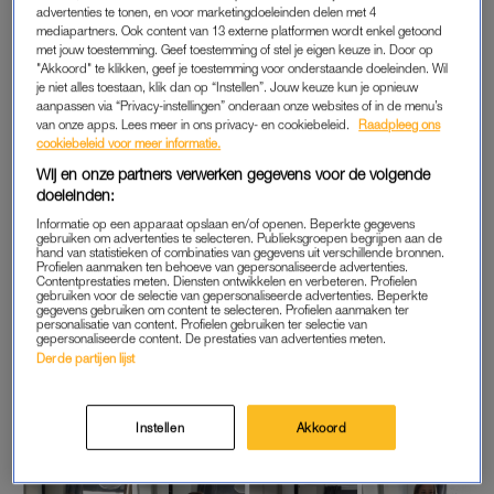
advertenties te tonen, en voor marketingdoeleinden delen met 4
Maar het virus was op ramkoers. Mijn favoriete oom overleed
mediapartners. Ook content van 13 externe platformen wordt enkel getoond
op 24 maart aan corona. Ik vroeg mijn zusje om mijn getuige te
met jouw toestemming. Geef toestemming of stel je eigen keuze in. Door op
"Akkoord" te klikken, geef je toestemming voor onderstaande doeleinden. Wil
worden toen we bezig waren met zijn begrafenis. Een
je niet alles toestaan, klik dan op “Instellen”. Jouw keuze kun je opnieuw
lichtpuntje tussen de tranen door. Mijn beste vriendin vroeg ik
aanpassen via “Privacy-instellingen” onderaan onze websites of in de menu’s
van onze apps. Lees meer in ons privacy- en cookiebeleid.
Raadpleeg ons
huilend tijdens een videocall.
cookiebeleid voor meer informatie.
Wij en onze partners verwerken gegevens voor de volgende
Het aantal besmettingen bleef oplopen, ziekenhuizen puilden
doeleinden:
uit, de economie stond stil. Desondanks bleef ik me
Informatie op een apparaat opslaan en/of openen. Beperkte gegevens
bezighouden met onze bruiloft, tegen beter weten in.
gebruiken om advertenties te selecteren. Publieksgroepen begrijpen aan de
hand van statistieken of combinaties van gegevens uit verschillende bronnen.
Profielen aanmaken ten behoeve van gepersonaliseerde advertenties.
De afspraak om trouwjurken te passen in een grote boetiek
Contentprestaties meten. Diensten ontwikkelen en verbeteren. Profielen
gebruiken voor de selectie van gepersonaliseerde advertenties. Beperkte
werd gecanceld. Ik omarmde een digitale missie tijdens de
gegevens gebruiken om content te selecteren. Profielen aanmaken ter
personalisatie van content. Profielen gebruiken ter selectie van
lockdown: een goedkope, mooie jurk scoren. Want
gepersonaliseerde content. De prestaties van advertenties meten.
economische malaise. Dat bleek een fijne afleiding in de
Derde partijen lijst
moeilijkste dagen tijdens de Eerste Golf. Zo ziet een
struisvogelende webshoppende bruid eruit:
Instellen
Akkoord