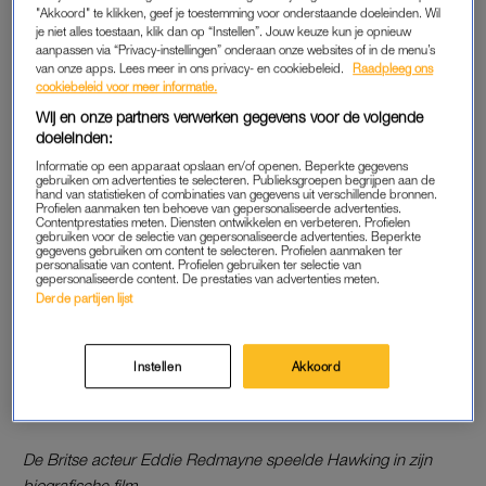
"Akkoord" te klikken, geef je toestemming voor onderstaande doeleinden. Wil
je niet alles toestaan, klik dan op “Instellen”. Jouw keuze kun je opnieuw
aanpassen via “Privacy-instellingen” onderaan onze websites of in de menu’s
van onze apps. Lees meer in ons privacy- en cookiebeleid.
Raadpleeg ons
cookiebeleid voor meer informatie.
Wij en onze partners verwerken gegevens voor de volgende
doeleinden:
Informatie op een apparaat opslaan en/of openen. Beperkte gegevens
gebruiken om advertenties te selecteren. Publieksgroepen begrijpen aan de
hand van statistieken of combinaties van gegevens uit verschillende bronnen.
Profielen aanmaken ten behoeve van gepersonaliseerde advertenties.
HERDENKING
Contentprestaties meten. Diensten ontwikkelen en verbeteren. Profielen
gebruiken voor de selectie van gepersonaliseerde advertenties. Beperkte
gegevens gebruiken om content te selecteren. Profielen aanmaken ter
Ondanks het feit dat Hawking atheïst was, kozen zijn kinderen
personalisatie van content. Profielen gebruiken ter selectie van
voor de universiteitskerk als locatie van de herdenking. Dit
gepersonaliseerde content. De prestaties van advertenties meten.
Derde partijen lijst
omdat Hawking er het grootste deel van zijn leven doorbracht.
In Westminster Abbey is op 15 juni een openbare
herdenkingsceremonie gepland, waarbij de overblijfselen van
Instellen
Akkoord
de natuurkundige naast het graf van geleerde Isaac Newton
worden gezet.
De Britse acteur Eddie Redmayne speelde Hawking in zijn
biografische film.