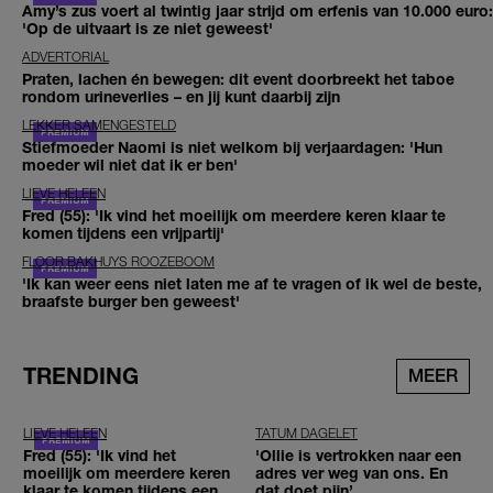
Amy’s zus voert al twintig jaar strijd om erfenis van 10.000 euro:
'Op de uitvaart is ze niet geweest'
ADVERTORIAL
Praten, lachen én bewegen: dit event doorbreekt het taboe
rondom urineverlies – en jij kunt daarbij zijn
LEKKER SAMENGESTELD
Stiefmoeder Naomi is niet welkom bij verjaardagen: 'Hun
moeder wil niet dat ik er ben'
LIEVE HELEEN
Fred (55): 'Ik vind het moeilijk om meerdere keren klaar te
komen tijdens een vrijpartij'
FLOOR BAKHUYS ROOZEBOOM
'Ik kan weer eens niet laten me af te vragen of ik wel de beste,
braafste burger ben geweest'
TRENDING
MEER
LIEVE HELEEN
TATUM DAGELET
Fred (55): 'Ik vind het
'Ollie is vertrokken naar een
moeilijk om meerdere keren
adres ver weg van ons. En
klaar te komen tijdens een
dat doet pijn’