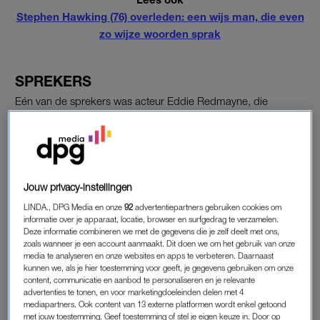
Stephen Hawking (76) overleden: een wijs man, die even
zo wijze woorden sprak
SPREKERS
Eén van de sprekers was acteur Eddie Redmayne, die
Hawking speelde in de biografische film ‘The Theory of
Everything’. Dat
schrijft
NOS
. Daarnaast kwamen ook zijn zoon
Robert, sterrendeskundige Martin Reese en professor Fay
Dowker, een leerling van Hawking, aan het woord.
Jouw privacy-instellingen
Jane Hawking, de eerste vrouw van Stephen, arriveert met
LINDA., DPG Media en onze
92
advertentiepartners gebruiken cookies om
haar zoon Tim.
informatie over je apparaat, locatie, browser en surfgedrag te verzamelen.
Deze informatie combineren we met de gegevens die je zelf deelt met ons,
zoals wanneer je een account aanmaakt. Dit doen we om het gebruik van onze
media te analyseren en onze websites en apps te verbeteren. Daarnaast
kunnen we, als je hier toestemming voor geeft, je gegevens gebruiken om onze
content, communicatie en aanbod te personaliseren en je relevante
advertenties te tonen, en voor marketingdoeleinden delen met 4
mediapartners. Ook content van 13 externe platformen wordt enkel getoond
met jouw toestemming. Geef toestemming of stel je eigen keuze in. Door op