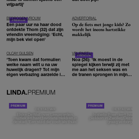
vrijpartij'
BEDROGEN VROUW
ADVERTORIAL
Op de fiets met jonge kids? Zo
Een paar uur na haar dood
wordt het ineens hartstikke
ontdekte Thom (32) dat zijn
makkelijk
vriendin vreemdging: 'Echt,
mijn bek viel open'
OLCAY GULSEN
VRIJPARTIJ
'Toen kwam dat formulier:
Noa (26): 'Ik moest in de
welke naam wilt u na uw
spiegel kijken terwijl zij met
huwelijk dragen? Tot mijn
me aan het seksen was en
eigen verbazing aarzelde ik
de tranen sprongen in mijn
geen moment'
ogen'
LINDA.
PREMIUM
DE STAD VAN
DE STAD VAN
Elske DeWall over Leeuwarden,
Isabelle Boer deelt haar f
muziek en haar favoriete plekken in
plekken in Zwolle: 'Deze pl
de stad: 'Een stad die voelt als thuis'
graag verborgen'