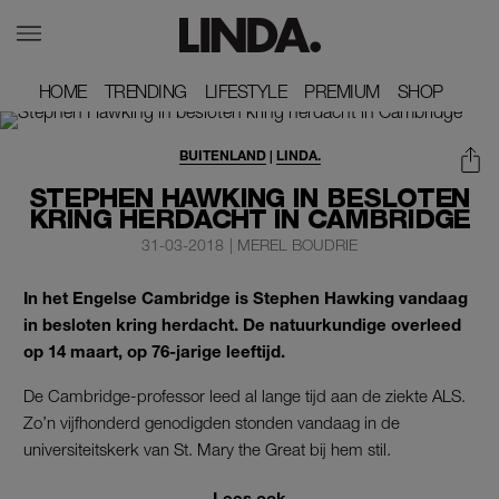
HOME
HOME
TRENDING
TRENDING
LIFESTYLE
LIFESTYLE
PREMIUM
PREMIUM
SHOP
SHOP
BUITENLAND
|
LINDA.
STEPHEN HAWKING IN BESLOTEN
KRING HERDACHT IN CAMBRIDGE
31-03-2018
|
MEREL BOUDRIE
In het Engelse Cambridge is Stephen Hawking vandaag
in besloten kring herdacht. De natuurkundige overleed
op 14 maart, op 76-jarige leeftijd.
De Cambridge-professor leed al lange tijd aan de ziekte ALS.
Zo’n vijfhonderd genodigden stonden vandaag in de
universiteitskerk van St. Mary the Great bij hem stil.
Lees ook