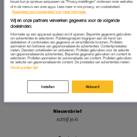
keuze kun je opnieuw aanpassen via “Privacy-instellingen” onderaan onze websites
of in de menu’s van onze apps. Lees meer in ons privacy- en cookiebeleid.
Raadpleeg ons cookiebeleid voor meer informatie.
Wij en onze partners verwerken gegevens voor de volgende
doeleinden:
Informatie op een apparaat opslaan en/of openen. Beperkte gegevens gebruiken
om advertenties te selecteren. Publieksgroepen begrijpen aan de hand van
statistieken of combinaties van gegevens uit verschillende bronnen. Profielen
Volg ons
aanmaken ten behoeve van gepersonaliseerde advertenties. Contentprestaties
meten. Diensten ontwikkelen en verbeteren. Profielen gebruiken voor de selectie
van gepersonaliseerde advertenties. Beperkte gegevens gebruiken om content te
selecteren. Profielen aanmaken ter personalisatie van content. Profielen gebruiken
ter selectie van gepersonaliseerde content. De prestaties van advertenties meten.
Derde partijen lijst
Adverteren
Instellen
Akkoord
mogelijkheden
Nieuwsbrief
schrijf je in