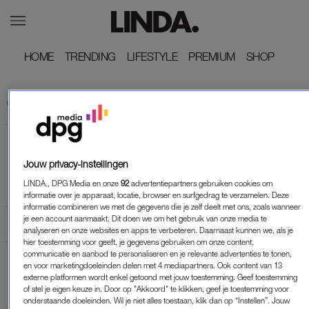
HOME
HOME
TRENDING
TRENDING
LIFESTYLE
LIFESTYLE
PREMIUM
PREMIUM
SHOP
SHOP
GEVONDEN.
Jouw privacy-instellingen
LINDA., DPG Media en onze
92
advertentiepartners gebruiken cookies om
Categorie
informatie over je apparaat, locatie, browser en surfgedrag te verzamelen. Deze
informatie combineren we met de gegevens die je zelf deelt met ons, zoals wanneer
je een account aanmaakt. Dit doen we om het gebruik van onze media te
Rubrieken
analyseren en onze websites en apps te verbeteren. Daarnaast kunnen we, als je
hier toestemming voor geeft, je gegevens gebruiken om onze content,
communicatie en aanbod te personaliseren en je relevante advertenties te tonen,
en voor marketingdoeleinden delen met 4 mediapartners. Ook content van 13
"OP
GEEN ZOEKRESULTATEN VOOR
externe platformen wordt enkel getoond met jouw toestemming. Geef toestemming
HETERDAAD"
of stel je eigen keuze in. Door op "Akkoord" te klikken, geef je toestemming voor
onderstaande doeleinden. Wil je niet alles toestaan, klik dan op “Instellen”. Jouw