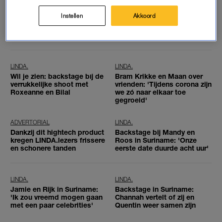
ADVERTORIAL
LINDA.
Ja écht: WorldPride is nog in
Déze bekende mannen
Instellen
Akkoord
volle gang – en hier rol je nu
spreken zich uit tegen
het allerlekkerst je bed in na
straatintimidatie
het feesten
LINDA.
LINDA.
Wil je zien: backstage bij de
Bram Krikke en Maan over
verrukkelijke shoot met
vrienden: 'Tijdens corona zijn
Roxeanne en Bilal
we zó naar elkaar toe
gegroeid'
ADVERTORIAL
LINDA.
Dankzij dit hightech product
Backstage bij Mandy en
kregen LINDA.lezers frissere
Roos in Suriname: 'Onze
en schonere tanden
eerste date duurde acht uur'
LINDA.
LINDA.
Jamie en Rijk in Suriname:
Backstage in Suriname:
'Ik zou vreemd mogen gaan
Channah vertelt of zij en
met een paar celebrities'
Quentin weer samen zijn