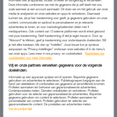
informatie over je apparaat, locatie, browser en surfgedrag te verzamelen.
Deze informatie combineren we met de gegevens die je zelf deelt met ons,
zoals wanneer je een account aanmaakt. Dit doen we om het gebruik van onze
media te analyseren en onze websites en apps te verbeteren. Daarnaast
kunnen we, als je hier toestemming voor geeft, je gegevens gebruiken om onze
content, communicatie en aanbod te personaliseren en je relevante
advertenties te tonen, en voor marketingdoeleinden delen met 4
mediapartners. Ook content van 13 externe platformen wordt enkel getoond
met jouw toestemming. Geef toestemming of stel je eigen keuze in. Door op
"Akkoord" te klikken, geef je toestemming voor onderstaande doeleinden. Wil
je niet alles toestaan, klik dan op “Instellen”. Jouw keuze kun je opnieuw
aanpassen via “Privacy-instellingen” onderaan onze websites of in de menu’s
van onze apps. Lees meer in ons privacy- en cookiebeleid.
Raadpleeg ons
LINDA.
cookiebeleid voor meer informatie.
HOE ROMANTISCH IS VOETBALLER FRENKIE
Wij en onze partners verwerken gegevens voor de volgende
DE JONG AANGELEGD? 'HET WORDT WEL
doeleinden:
GEËIST'
Informatie op een apparaat opslaan en/of openen. Beperkte gegevens
gebruiken om advertenties te selecteren. Publieksgroepen begrijpen aan de
hand van statistieken of combinaties van gegevens uit verschillende bronnen.
Profielen aanmaken ten behoeve van gepersonaliseerde advertenties.
LINDA.
LINDA.
Contentprestaties meten. Diensten ontwikkelen en verbeteren. Profielen
Internationale Vrouwendag
Kijkje backstage: Tabitha,
gebruiken voor de selectie van gepersonaliseerde advertenties. Beperkte
2021: strijd jij mee tegen
Geraldine en Tatjana doen
gegevens gebruiken om content te selecteren. Profielen aanmaken ter
personalisatie van content. Profielen gebruiken ter selectie van
straatintimidatie?
boekje open over
gepersonaliseerde content. De prestaties van advertenties meten.
straatintimidatie
Derde partijen lijst