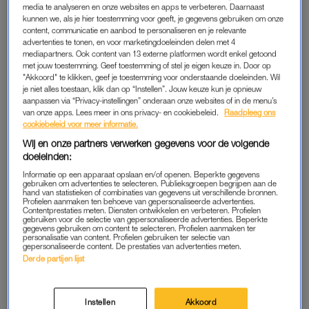
media te analyseren en onze websites en apps te verbeteren. Daarnaast
BEKEND
BEETJE BIJBLIJVEN
kunnen we, als je hier toestemming voor geeft, je gegevens gebruiken om onze
Monique Westenberg ging in
Monique Westenberg over
content, communicatie en aanbod te personaliseren en je relevante
therapie met zoontje Dré
ADHD-medicatie voor zoon
advertenties te tonen, en voor marketingdoeleinden delen met 4
Dré (9): 'Ik heb huilend 'ja'
mediapartners. Ook content van 13 externe platformen wordt enkel getoond
gezegd'
met jouw toestemming. Geef toestemming of stel je eigen keuze in. Door op
"Akkoord" te klikken, geef je toestemming voor onderstaande doeleinden. Wil
je niet alles toestaan, klik dan op “Instellen”. Jouw keuze kun je opnieuw
ADVERTORIAL
OH, JA JOH?
aanpassen via “Privacy-instellingen” onderaan onze websites of in de menu’s
Praten, lachen én bewegen:
Monique Westenberg kijkt
van onze apps. Lees meer in ons privacy- en cookiebeleid.
Raadpleeg ons
dit event doorbreekt het
ernaar uit om André Hazes'
cookiebeleid voor meer informatie.
taboe rondom urineverlies –
vriendin Noa te ontmoeten:
en jij kunt daarbij zijn
'Lijkt me een leuke meid'
Wij en onze partners verwerken gegevens voor de volgende
doeleinden:
LEKKER LOEREN
BEETJE BIJBLIJVEN
Informatie op een apparaat opslaan en/of openen. Beperkte gegevens
Monique Westenberg blikt
Monique Westenberg hoopt
gebruiken om advertenties te selecteren. Publieksgroepen begrijpen aan de
hand van statistieken of combinaties van gegevens uit verschillende bronnen.
met foto's terug op
op beter jaar: 'Veel verdriet
Profielen aanmaken ten behoeve van gepersonaliseerde advertenties.
zwangerschap: 'Zie mezelf
en stress gehad'
Contentprestaties meten. Diensten ontwikkelen en verbeteren. Profielen
alleen maar 'dik''
gebruiken voor de selectie van gepersonaliseerde advertenties. Beperkte
gegevens gebruiken om content te selecteren. Profielen aanmaken ter
personalisatie van content. Profielen gebruiken ter selectie van
gepersonaliseerde content. De prestaties van advertenties meten.
ADVERTORIAL
HEFTIG
Derde partijen lijst
Jolanda reisde naar een
Bridget Maasland kreeg
afgelegen eiland voor de
doodsbedreigingen tijdens
kust van Zuid-Australië: 'Wij
relatie André Hazes jr.:
kwamen aan, onze koffers
'Dachten dat ik een
Instellen
Akkoord
niet'
huwelijkswreker was'