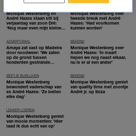
MOET JE EVEN ZIEN
LINDA.
Monique Westenberg en
Monique Westenberg over
André Hazes staan stil bij
tweede breuk met André
verjaardag van zoon Dré:
Hazes: 'Had voorkomen
'Nog maar even mijn kleine
kunnen worden'
jongen'
ADVERTORIAL
BEKEND
Amaya zat vast op Madeira
Monique Westenberg over
door noodweer: 'We zaten
André Hazes: 'In maart
op de grond tussen
liepen we nog naast elkaar,
honderden gestrande
nu is er al een ander'
reizigers'
BEETJE BIJBLIJVEN
BEKEND
Monique Westenberg
Monique Westenberg geniet
bewondert vaderschap van
van quality time met zoontje
ex André Hazes: 'Ze bellen
André jr. op Ibiza
elke dag'
LEKKER LOEREN
Monique Westenberg geniet
van mooie momenten: 'Hier
laad ik dus echt van op'