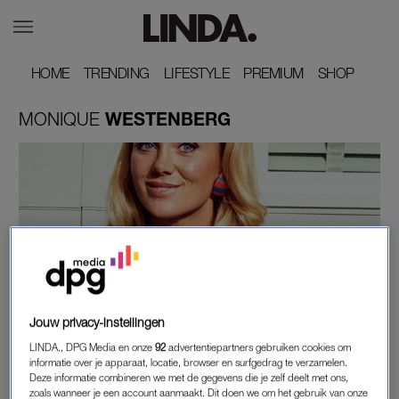
HOME
HOME
TRENDING
TRENDING
LIFESTYLE
LIFESTYLE
PREMIUM
PREMIUM
SHOP
SHOP
MONIQUE
WESTENBERG
Jouw privacy-instellingen
LEKKER LOEREN
LINDA., DPG Media en onze
92
advertentiepartners gebruiken cookies om
9 JAAR OUD EN NU AL GOED IN RAPPEN: DRÉ
informatie over je apparaat, locatie, browser en surfgedrag te verzamelen.
LAAT ZIEN WAT HIJ KAN
Deze informatie combineren we met de gegevens die je zelf deelt met ons,
zoals wanneer je een account aanmaakt. Dit doen we om het gebruik van onze