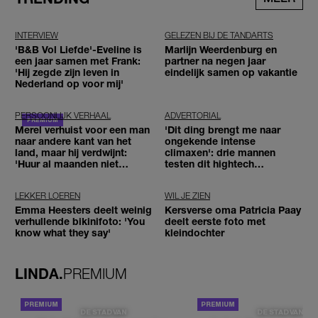
INTERVIEW
GELEZEN BIJ DE TANDARTS
'B&B Vol Liefde'-Eveline is
Marlijn Weerdenburg en
een jaar samen met Frank:
partner na negen jaar
'Hij zegde zijn leven in
eindelijk samen op vakantie
Nederland op voor mij'
PERSOONLIJK VERHAAL
ADVERTORIAL
Merel verhuist voor een man
'Dit ding brengt me naar
naar andere kant van het
ongekende intense
land, maar hij verdwijnt:
climaxen': drie mannen
'Huur al maanden niet
testen dit hightech
betaald'
seksspeeltje
LEKKER LOEREN
WIL JE ZIEN
Emma Heesters deelt weinig
Kersverse oma Patricia Paay
verhullende bikinifoto: 'You
deelt eerste foto met
know what they say'
kleindochter
LINDA.
PREMIUM
DE STAD VAN
DE STAD VAN