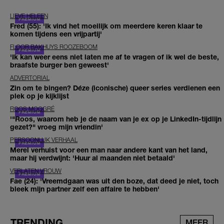
LIEVE HELEEN
Fred (55): 'Ik vind het moeilijk om meerdere keren klaar te
komen tijdens een vrijpartij'
FLOOR BAKHUYS ROOZEBOOM
'Ik kan weer eens niet laten me af te vragen of ik wel de beste,
braafste burger ben geweest'
ADVERTORIAL
Zin om te bingen? Déze (iconische) queer series verdienen een
plek op je kijklijst
ROOS MOGGRÉ
'"Roos, waarom heb je de naam van je ex op je LinkedIn-tijdlijn
gezet?" vroeg mijn vriendin'
PERSOONLIJK VERHAAL
Merel verhuist voor een man naar andere kant van het land,
maar hij verdwijnt: 'Huur al maanden niet betaald'
VERLATEN VROUW
Fae (24): 'Vreemdgaan was uit den boze, dat deed je niet, toch
bleek mijn partner zelf een affaire te hebben'
TRENDING
MEER