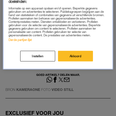
doeleinden:
Lees ook
Informatie op een apparaat opslaan en/of openen. Beperkte gegevens
Harry Styles toch níet prins Eric in ‘De Kleine Zeemermin’
gebruiken om advertenties te selecteren. Publieksgroepen begrijpen aan de
hand van statistieken of combinaties van gegevens uit verschillende bronnen.
Profielen aanmaken ten behoeve van gepersonaliseerde advertenties.
Contentprestaties meten. Diensten ontwikkelen en verbeteren. Profielen
gebruiken voor de selectie van gepersonaliseerde advertenties. Beperkte
NET ZEEMEERMENSEN
gegevens gebruiken om content te selecteren. Profielen aanmaken ter
personalisatie van content. Profielen gebruiken ter selectie van
Toen alle voorbereidingen waren getroffen, kwam Daniel in
gepersonaliseerde content. De prestaties van advertenties meten.
Derde partijen lijst
contact met Natural en Derek, een pasgetrouwd koppel. Met
de lange wapperende jurk van de bruid en de vissen die om
hen heen zwemmen aan de kust van Taiwan, lijkt het stel net
Instellen
Akkoord
zeemeermensen. De beelden zijn letterlijk en figuurlijk
adembenemend.
GOED ARTIKEL? DELEN MAAR.
BRON
KAMERAONE
FOTO
VIDEO STILL
EXCLUSIEF VOOR JOU