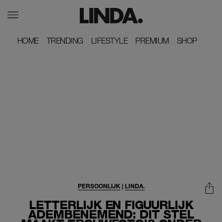
HOME
HOME
TRENDING
TRENDING
LIFESTYLE
LIFESTYLE
PREMIUM
PREMIUM
SHOP
SHOP
PERSOONLIJK
|
LINDA.
LETTERLIJK EN FIGUURLIJK
ADEMBENEMEND: DIT STEL