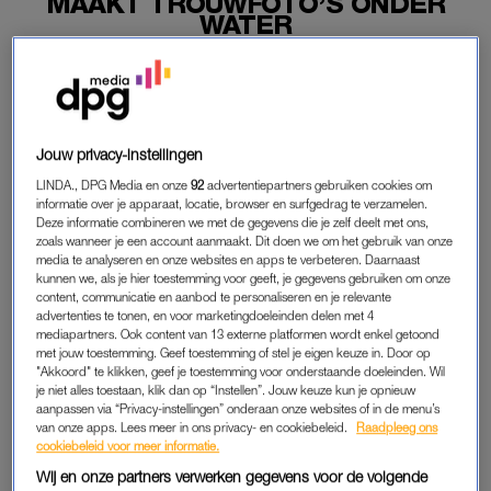
MAAKT TROUWFOTO’S ONDER
WATER
15-08-2019
|
JANINE VINK
Een pasgetrouwd stel uit Hongkong ging ‘next level’
voor hun trouwfoto’s. In bovenstaande video is het
Jouw privacy-instellingen
koppel te zien tijdens de fotoshoot – onder water.
LINDA., DPG Media en onze
92
advertentiepartners gebruiken cookies om
Met de witte jurk die achter haar wappert, kan deze bruid zó
informatie over je apparaat, locatie, browser en surfgedrag te verzamelen.
Deze informatie combineren we met de gegevens die je zelf deelt met ons,
in de liveaction remake van
De Kleine Zeemeermin
met haar
zoals wanneer je een account aanmaakt. Dit doen we om het gebruik van onze
eigen prins Eric.
media te analyseren en onze websites en apps te verbeteren. Daarnaast
kunnen we, als je hier toestemming voor geeft, je gegevens gebruiken om onze
content, communicatie en aanbod te personaliseren en je relevante
advertenties te tonen, en voor marketingdoeleinden delen met 4
DUURDE TWEE JAAR
mediapartners. Ook content van 13 externe platformen wordt enkel getoond
Fotograaf Daniel Tam kwam met het idee: “Fotografie is een
met jouw toestemming. Geef toestemming of stel je eigen keuze in. Door op
"Akkoord" te klikken, geef je toestemming voor onderstaande doeleinden. Wil
manier om het beeld in mijn hoofd werkelijkheid te maken”.
je niet alles toestaan, klik dan op “Instellen”. Jouw keuze kun je opnieuw
Daniel maakte zelf alle lampen en andere benodigdheden
aanpassen via “Privacy-instellingen” onderaan onze websites of in de menu’s
van onze apps. Lees meer in ons privacy- en cookiebeleid.
Raadpleeg ons
voor onderwatergebruik. Het plannen van de shoot duurde
cookiebeleid voor meer informatie.
meer dan twee jaar.
Wij en onze partners verwerken gegevens voor de volgende