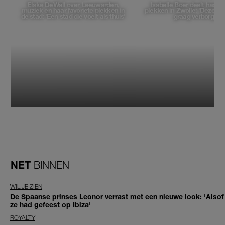
Elske DeWall over Leeuwarden,
Isabelle Boer deelt haar f
muziek en haar favoriete plekken in
plekken in Zwolle: 'Deze pl
de stad: 'Een stad die voelt als thuis'
graag verborgen'
NET
BINNEN
WIL JE ZIEN
De Spaanse prinses Leonor verrast met een nieuwe look: 'Alsof
ze had gefeest op Ibiza'
ROYALTY