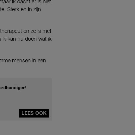
aar ik dacht er is niet
. Sterk en in zijn
therapeut en ze is met
 ik kan nu doen wat ik
limme mensen in een
hardhandiger'
LEES OOK