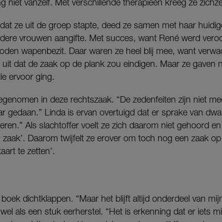
g niet vanzelf. Met verschillende therapieën kreeg ze zichzel
dat ze uit de groep stapte, deed ze samen met haar huidige
andere vrouwen aangifte. Met succes, want René werd veroo
oden wapenbezit. Daar waren ze heel blij mee, want verwac
 uit dat de zaak op de plank zou eindigen. Maar ze gaven nie
ie ervoor ging.
meegenomen in deze rechtszaak. “De zedenfeiten zijn niet 
r gedaan.” Linda is ervan overtuigd dat er sprake van dwan
eren.” Als slachtoffer voelt ze zich daarom niet gehoord en 
 zaak’. Daarom twijfelt ze erover om toch nog een zaak op 
art te zetten’.
boek dichtklappen. “Maar het blijft altijd onderdeel van mij
e wel als een stuk eerherstel. “Het is erkenning dat er iets 