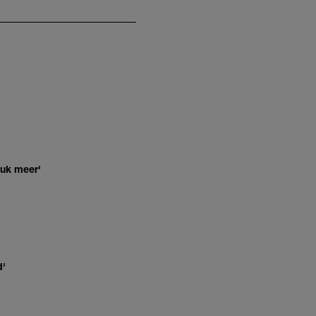
euk meer'
d'