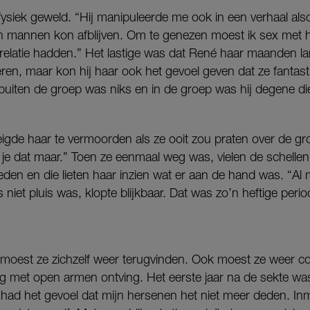
j fysiek geweld. “Hij manipuleerde me ook in een verhaal als
an mannen kon afblijven. Om te genezen moest ik sex me
relatie hadden.” Het lastige was dat René haar maanden la
n, maar kon hij haar ook het gevoel geven dat ze fantas
 buiten de groep was niks en in de groep was hij degene d
eigde haar te vermoorden als ze ooit zou praten over de groe
 je dat maar.” Toen ze eenmaal weg was, vielen de schelle
den en die lieten haar inzien wat er aan de hand was. “Al
ts niet pluis was, klopte blijkbaar. Dat was zo’n heftige perio
moest ze zichzelf weer terugvinden. Ook moest ze weer co
kig met open armen ontving. Het eerste jaar na de sekte wa
 had het gevoel dat mijn hersenen het niet meer deden. Inm