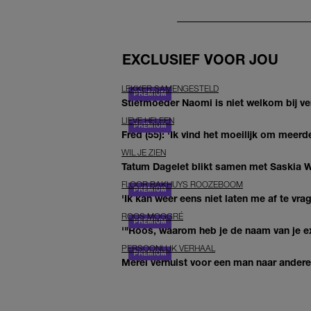
EXCLUSIEF VOOR JOU
LEKKER SAMENGESTELD
Stiefmoeder Naomi is niet welkom bij ver
LIEVE HELEEN
Fred (55): 'Ik vind het moeilijk om meerde
WIL JE ZIEN
Tatum Dagelet blikt samen met Saskia W
FLOOR BAKHUYS ROOZEBOOM
'Ik kan weer eens niet laten me af te vr
ROOS MOGGRÉ
'"Roos, waarom heb je de naam van je ex 
PERSOONLIJK VERHAAL
Merel verhuist voor een man naar andere 