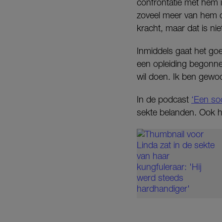
confrontatie met hem i
zoveel meer van hem o
kracht, maar dat is ni
Inmiddels gaat het go
een opleiding begonne
wil doen. Ik ben gewoon
In de podcast
‘Een so
sekte belanden. Ook h