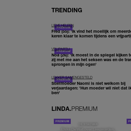
TRENDING
LIEVE HELEEN
Fred (55): 'Ik vind het moeilijk om meerd
keren klaar te komen tijdens een vrijparti
VRIJPARTIJ
Noa (26): 'Ik moest in de spiegel kijken t
zij met me aan het seksen was en de tra
sprongen in mijn ogen'
LEKKER SAMENGESTELD
Stiefmoeder Naomi is niet welkom bij
verjaardagen: 'Hun moeder wil niet dat i
ben'
LINDA.
PREMIUM
DE STAD VAN
Elske DeWall over Leeuwarden,