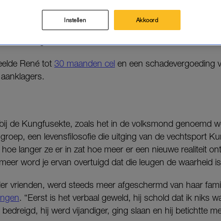
em aan en oordeelde de rechter dat hij schuldig is a
ng.
Instellen
Akkoord
ruik is nog niet onderzocht en dus kan het boek voor Lind
eelde René tot
30 maanden cel
en een schadevergoeding v
 aanklagers.
e bij de Kungfusekte, zoals het in de volksmond genoemd wor
roep, een levensfilosofie die uitging van de vechtsport Ku
 hoe langer ze er in zat hoe meer er een nieuwe realiteit on
meer word je ervan overtuigd dat die leugen de waarheid is
er vrienden, werd steeds meer afgeschermd van haar fami
ingen
. “Eerst is het verbaal geweld, hij schold dat ik niks 
bedreigd, hij werd vijandiger, ging slaan en hij betichtte m