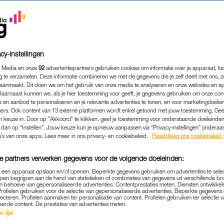
cy-instellingen
 Media en onze
92
advertentiepartners gebruiken cookies om informatie over je apparaat, lo
g te verzamelen. Deze informatie combineren we met de gegevens die je zelf deelt met ons, z
aanmaakt. Dit doen we om het gebruik van onze media te analyseren en onze websites en a
Daarnaast kunnen we, als je hier toestemming voor geeft, je gegevens gebruiken om onze con
 en aanbod te personaliseren en je relevante advertenties te tonen, en voor marketingdoele
ers. Ook content van 13 externe platformen wordt enkel getoond met jouw toestemming. Ge
gen keuze in. Door op "Akkoord" te klikken, geef je toestemming voor onderstaande doeleinden. 
k dan op “Instellen”. Jouw keuze kun je opnieuw aanpassen via “Privacy-instellingen” ondera
PERSOONLIJK
|
INTERVIEW
u’s van onze apps. Lees meer in ons privacy- en cookiebeleid.
Raadpleeg ons cookiebeleid 
ERAAR VEROORDEELD, M
e partners verwerken gegevens voor de volgende doeleinden:
FER LINDA IS HET BOEK
p een apparaat opslaan en/of openen. Beperkte gegevens gebruiken om advertenties te sele
NIET DICHT
pen begrijpen aan de hand van statistieken of combinaties van gegevens uit verschillende br
 behoeve van gepersonaliseerde advertenties. Contentprestaties meten. Diensten ontwikkel
Profielen gebruiken voor de selectie van gepersonaliseerde advertenties. Beperkte gegeven
17-11-2021
|
DAPHNE KEISLAIR
lecteren. Profielen aanmaken ter personalisatie van content. Profielen gebruiken ter selectie 
eerde content. De prestaties van advertenties meten.
 lijst
 Linda in de sekte van haar kungfuleraar René. Anderh