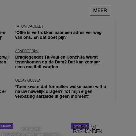
MEER
TATUM DAGELET
ere
'Ollie is vertrokken naar een adres ver weg
j'
van ons. En dat doet pijn’
ADVERTORIAL
erwijl
Draglegendes RuPaul en Conchita Wurst
nen
tegenkomen op de Dam? Dat kan zomaar
eens realiteit worden
OLCAY GULSEN
'Toen kwam dat formulier: welke naam wilt u
k er
na uw huwelijk dragen? Tot mijn eigen
verbazing aarzelde ik geen moment'
EXPATS MET
STOM!
DE STAD VAN
RASHONDEN
Isabelle Boer deelt haar favoriete