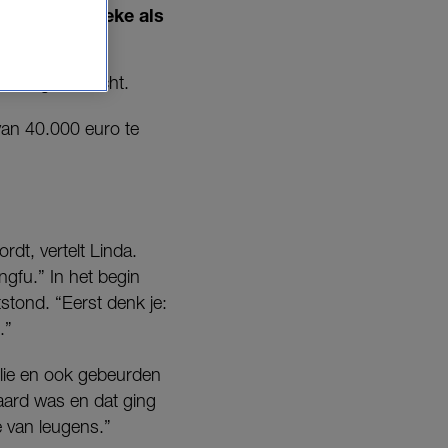
an zowel fysieke als
a nog niet dicht.
an 40.000 euro te
dt, vertelt Linda.
ngfu.” In het begin
tstond. “Eerst denk je:
.”
lie en ook gebeurden
waard was en dat ging
e van leugens.”