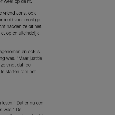
f weer op de rit.
 vriend Joris, ook
rdeeld voor ernstige
ht hadden ze dit niet.
t op en uiteindelijk
meegenomen en ook is
g was. “Maar justitie
ze vindt dat ‘de
te starten ‘om het
n leven.” Dat er nu een
mis was.” De