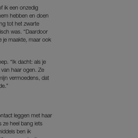
of ik een onzedig
t hem hebben en doen
ng tot het zwarte
tisch was. “Daardoor
ie je maakte, maar ook
p. “Ik dacht: als je
n van haar ogen. Ze
 mijn vermoedens, dat
de.”
ntact leggen met haar
s ze heel bang iets
iddels ben ik