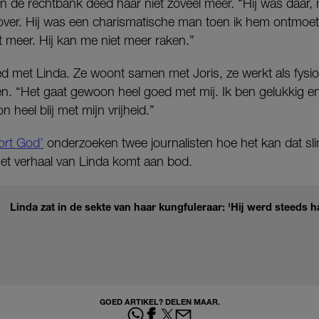
n de rechtbank deed haar niet zoveel meer. “Hij was daar, m
ver. Hij was een charismatische man toen ik hem ontmoette
et meer. Hij kan me niet meer raken.”
ed met Linda. Ze woont samen met Joris, ze werkt als fysio
n. “Het gaat gewoon heel goed met mij. Ik ben gelukkig en
 heel blij met mijn vrijheid.”
ort God’
onderzoeken twee journalisten hoe het kan dat s
et verhaal van Linda komt aan bod.
Linda zat in de sekte van haar kungfuleraar: 'Hij werd steeds 
GOED ARTIKEL? DELEN MAAR.