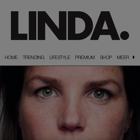
HOME
HOME
TRENDING
TRENDING
LIFESTYLE
LIFESTYLE
PREMIUM
PREMIUM
SHOP
SHOP
MEER
MEER