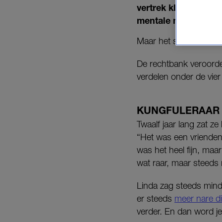
vertrek klaagde ze h
mentale mishandeli
Maar het seksuele misb
De rechtbank veroord
verdelen onder de vier
KUNGFULERAAR
Twaalf jaar lang zat z
“Het was een vriendeng
was het heel fijn, maar
wat raar, maar steeds 
Linda zag steeds mind
er steeds
meer nare d
verder. En dan word je 