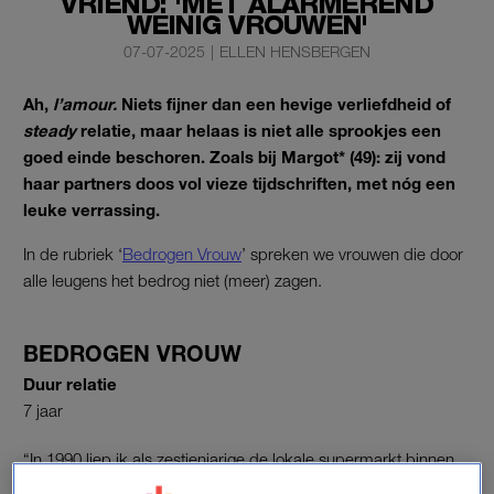
VRIEND: 'MET ALARMEREND
WEINIG VROUWEN'
07-07-2025
|
ELLEN HENSBERGEN
Ah,
l’amour.
Niets fijner dan een hevige verliefdheid of
steady
relatie, maar helaas is niet alle sprookjes een
goed einde beschoren. Zoals bij Margot* (49): zij vond
haar partners doos vol vieze tijdschriften, met nóg een
leuke verrassing.
In de rubriek ‘
Bedrogen Vrouw
’ spreken we vrouwen die door
alle leugens het bedrog niet (meer) zagen.
BEDROGEN VROUW
Duur relatie
7 jaar
“In 1990 liep ik als zestienjarige de lokale supermarkt binnen
voor mijn nieuwe bijbaantje. Ik keek in de groenste ogen die ik