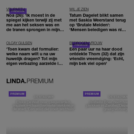
VRIJPARTIJ
WIL JE ZIEN
Noa (26): 'Ik moest in de
Tatum Dagelet blikt samen
spiegel kijken terwijl zij met
met Saskia Weerstand terug
me aan het seksen was en
op 'Brutale Meiden':
de tranen sprongen in mijn
'Mensen beledigen was niet
ogen'
leuk meer'
OLCAY GULSEN
BEDROGEN VROUW
'Toen kwam dat formulier:
Een paar uur na haar dood
welke naam wilt u na uw
ontdekte Thom (32) dat zijn
huwelijk dragen? Tot mijn
vriendin vreemdging: 'Echt,
eigen verbazing aarzelde ik
mijn bek viel open'
geen moment'
LINDA.
PREMIUM
DE STAD VAN
DE STAD VAN
Elske DeWall over Leeuwarden,
Isabelle Boer deelt haar f
muziek en haar favoriete plekken in
plekken in Zwolle: 'Deze pl
de stad: 'Een stad die voelt als thuis'
graag verborgen'