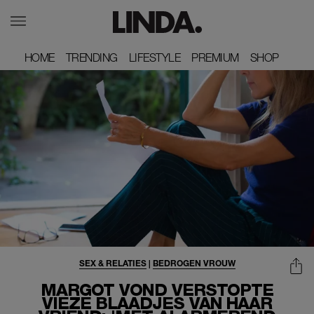
HOME
HOME
TRENDING
TRENDING
LIFESTYLE
LIFESTYLE
PREMIUM
PREMIUM
SHOP
SHOP
SEX & RELATIES
|
BEDROGEN VROUW
MARGOT VOND VERSTOPTE
VIEZE BLAADJES VAN HAAR