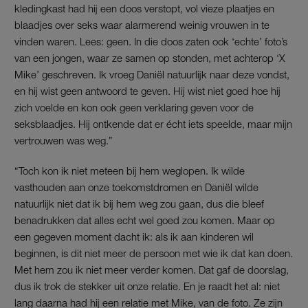
kledingkast had hij een doos verstopt, vol vieze plaatjes en
blaadjes over seks waar alarmerend weinig vrouwen in te
vinden waren. Lees: geen. In die doos zaten ook ‘echte’ foto’s
van een jongen, waar ze samen op stonden, met achterop ‘X
Mike’ geschreven. Ik vroeg Daniël natuurlijk naar deze vondst,
en hij wist geen antwoord te geven. Hij wist niet goed hoe hij
zich voelde en kon ook geen verklaring geven voor de
seksblaadjes. Hij ontkende dat er écht iets speelde, maar mijn
vertrouwen was weg.”
“Toch kon ik niet meteen bij hem weglopen. Ik wilde
vasthouden aan onze toekomstdromen en Daniël wilde
natuurlijk niet dat ik bij hem weg zou gaan, dus die bleef
benadrukken dat alles echt wel goed zou komen. Maar op
een gegeven moment dacht ik: als ik aan kinderen wil
beginnen, is dit niet meer de persoon met wie ik dat kan doen.
Met hem zou ik niet meer verder komen. Dat gaf de doorslag,
dus ik trok de stekker uit onze relatie. En je raadt het al: niet
lang daarna had hij een relatie met Mike, van de foto. Ze zijn