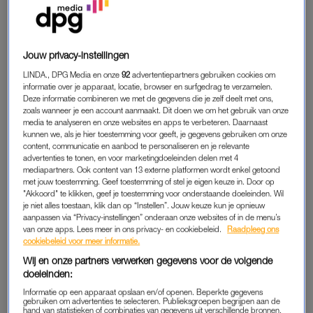
ooit gezien had en was meteen verkocht. Dat Daniël vier jaar
ouder was dan ik, maakte me niet uit. Hij studeerde al, dat
maakte hem voor mij in één klap zes keer zo interessant. Hij
Jouw privacy-instellingen
vond mij gelukkig ook leuk en liet dat al snel merken met
LINDA., DPG Media en onze
92
advertentiepartners gebruiken cookies om
bloemen en cadeautjes. Hij schreef zelfs een liedje voor me.
informatie over je apparaat, locatie, browser en surfgedrag te verzamelen.
Zo romantisch kende ik het alleen uit films.”
Deze informatie combineren we met de gegevens die je zelf deelt met ons,
zoals wanneer je een account aanmaakt. Dit doen we om het gebruik van onze
media te analyseren en onze websites en apps te verbeteren. Daarnaast
“We gingen samen op vakanties en elk weekend samen op
kunnen we, als je hier toestemming voor geeft, je gegevens gebruiken om onze
pad, maar de seks liet even op zich wachten: dat wilde hij
content, communicatie en aanbod te personaliseren en je relevante
eigenlijk pas doen als ik achttien was. Ik had zelf al wel wat
advertenties te tonen, en voor marketingdoeleinden delen met 4
mediapartners. Ook content van 13 externe platformen wordt enkel getoond
ervaring opgedaan, dus vond dat niet per se nodig. Maar ja,
met jouw toestemming. Geef toestemming of stel je eigen keuze in. Door op
tegelijkertijd vond ik het ook wel
classy
en verantwoordelijk
"Akkoord" te klikken, geef je toestemming voor onderstaande doeleinden. Wil
je niet alles toestaan, klik dan op “Instellen”. Jouw keuze kun je opnieuw
van Daniël om te wachten. Na mijn achttiende verjaardag
aanpassen via “Privacy-instellingen” onderaan onze websites of in de menu’s
kwam het op dat vlak hartstikke goed, we konden het in bed
van onze apps. Lees meer in ons privacy- en cookiebeleid.
Raadpleeg ons
cookiebeleid voor meer informatie.
gelukkig ook heel goed vinden samen. Dat hij vaak porno op
de achtergrond wilde aanzetten, had niet per se mijn voorkeur,
Wij en onze partners verwerken gegevens voor de volgende
doeleinden:
maar prima:
whatever works for you
.”
Informatie op een apparaat opslaan en/of openen. Beperkte gegevens
gebruiken om advertenties te selecteren. Publieksgroepen begrijpen aan de
“Ik zocht er niets achter, want hij behandelde me geweldig en
hand van statistieken of combinaties van gegevens uit verschillende bronnen.