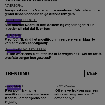
ADVERTORIAL
Amaya zat vast op Madeira door noodweer: 'We zaten op de
grond tussen honderden gestrande reizigers'
LEKKER SAMENGESTELD
Stiefmoeder Naomi is niet welkom bij verjaardagen: 'Hun
moeder wil niet dat ik er ben'
LIEVE HELEEN
Fred (55): 'Ik vind het moeilijk om meerdere keren klaar te
komen tijdens een vrijpartij'
FLOOR BAKHUYS ROOZEBOOM
'Ik kan weer eens niet laten me af te vragen of ik wel de beste,
braafste burger ben geweest'
TRENDING
MEER
LIEVE HELEEN
TATUM DAGELET
Fred (55): 'Ik vind het
'Ollie is vertrokken naar een
moeilijk om meerdere keren
adres ver weg van ons. En
klaar te komen tijdens een
dat doet pijn’
vrijpartij'