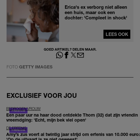
Erica's ex verborg niet alleen
een huis, maar ook een
dochter: 'Compleet in shock'
LEES OOK
GOED ARTIKEL? DELEN MAAR.
FOTO
GETTY IMAGES
EXCLUSIEF VOOR JOU
BEDROGEN VROUW
Een paar uur na haar dood ontdekte Thom (32) dat zijn vriendin
vreemdging: 'Echt, mijn bek viel open'
DE ERFENIS
Amy’s zus voert al twintig jaar strijd om erfenis van 10.000 euro:
'Op de uitvaart is ze niet geweest'