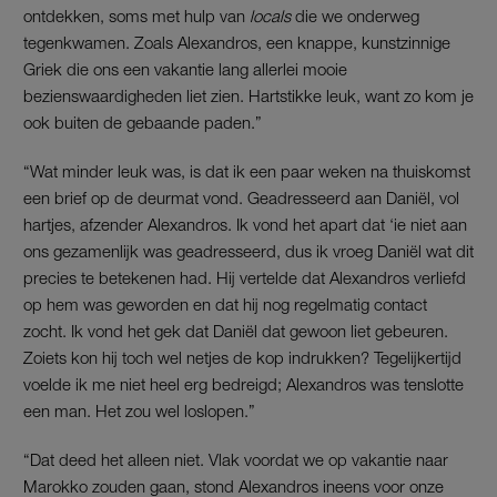
ontdekken, soms met hulp van
locals
die we onderweg
tegenkwamen. Zoals Alexandros, een knappe, kunstzinnige
Griek die ons een vakantie lang allerlei mooie
bezienswaardigheden liet zien. Hartstikke leuk, want zo kom je
ook buiten de gebaande paden.”
“Wat minder leuk was, is dat ik een paar weken na thuiskomst
een brief op de deurmat vond. Geadresseerd aan Daniël, vol
hartjes, afzender Alexandros. Ik vond het apart dat ‘ie niet aan
ons gezamenlijk was geadresseerd, dus ik vroeg Daniël wat dit
precies te betekenen had. Hij vertelde dat Alexandros verliefd
op hem was geworden en dat hij nog regelmatig contact
zocht. Ik vond het gek dat Daniël dat gewoon liet gebeuren.
Zoiets kon hij toch wel netjes de kop indrukken? Tegelijkertijd
voelde ik me niet heel erg bedreigd; Alexandros was tenslotte
een man. Het zou wel loslopen.”
“Dat deed het alleen niet. Vlak voordat we op vakantie naar
Marokko zouden gaan, stond Alexandros ineens voor onze