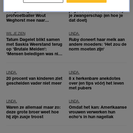
Nikki verhuisde
Waarom het belangrijk is om
hoogzwanger met
je goed voor te bereiden op
profvoetballer Wout
je zwangerschap (en hoe je
Weghorst mee naar
dat doet)
Duitsland
WIL JE ZIEN
LINDA.
Tatum Dagelet blikt samen
Ruby doneert haar melk aan
met Saskia Weerstand terug
andere moeders: 'Het zou de
op 'Brutale Meiden':
norm moeten zijn'
'Mensen beledigen was niet
leuk meer'
LINDA.
LINDA.
20 procent van kinderen ziet
8 x herkenbare anekdotes
gescheiden vader niet meer
over (en tips vóór) het leven
met pubers
LINDA.
LINDA.
Waren ze allemaal maar zo:
Omdat het kan: Amerikaanse
deze grote broer weet hoe
vrouwen verwerken hun
hij zijn zusje troost
echo's in hun nagellak