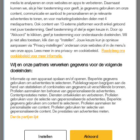
media te analyseren en onze websites en apps te verbeteren. Daarnaast
later door
een dochter dankzij
kunnen we, als je hier toestemming voor geeft, je gegevens gebruiken om onze
achttienplusregeling voor
crowdfunding en draagster
alcohol
Germaine
content, communicatie en aanbod te personaliseren en je relevante
advertenties te tonen, en voor marketingdoeleinden delen met 4
mediapartners. Ook content van 13 externe platformen wordt enkel getoond
ADVERTORIAL
LINDA.
met jouw toestemming. Geef toestemming of stel je eigen keuze in. Door op
Dankzij dit hightech product
Deze man ging aan de praat
"Akkoord" te klikken, geef je toestemming voor onderstaande doeleinden. Wil
kregen LINDA.lezers frissere
met de pester van zijn zoon
je niet alles toestaan, klik dan op “Instellen”. Jouw keuze kun je opnieuw
en schonere tanden
en dit is wat er gebeurde
aanpassen via “Privacy-instellingen” onderaan onze websites of in de menu’s
van onze apps. Lees meer in ons privacy- en cookiebeleid.
Raadpleeg ons
cookiebeleid voor meer informatie.
LINDA.
LINDA.
Wij en onze partners verwerken gegevens voor de volgende
Arme Teddy (6) vierde zijn
Ongeluk met springkussen
doeleinden:
verjaardag (bijna) alleen:
in Noord-Brabant: twee
Informatie op een apparaat opslaan en/of openen. Beperkte gegevens
niemand kwam naar zijn
kinderen gewond
gebruiken om advertenties te selecteren. Publieksgroepen begrijpen aan de
feestje
hand van statistieken of combinaties van gegevens uit verschillende bronnen.
Profielen aanmaken ten behoeve van gepersonaliseerde advertenties.
Contentprestaties meten. Diensten ontwikkelen en verbeteren. Profielen
ADVERTORIAL
LINDA.
gebruiken voor de selectie van gepersonaliseerde advertenties. Beperkte
gegevens gebruiken om content te selecteren. Profielen aanmaken ter
Amaya zat vast op Madeira
Eigenaar Vlaamse brasserie
personalisatie van content. Profielen gebruiken ter selectie van
door noodweer: 'We zaten
is het spuugzat en laat geen
gepersonaliseerde content. De prestaties van advertenties meten.
op de grond tussen
kinderen meer toe
Derde partijen lijst
honderden gestrande
reizigers'
Instellen
Akkoord
LINDA.
LINDA.