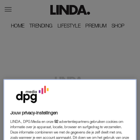
HOME
HOME
TRENDING
TRENDING
LIFESTYLE
LIFESTYLE
PREMIUM
PREMIUM
SHOP
SHOP
LINDA.
VICTORIA KOBLENKO IS ONGEVRAAGDE LES
IN OPVOEDING ZAT EN DEELT FRUSTRATIE
Jouw privacy-instellingen
VIA INSTAGRAM
LINDA., DPG Media en onze
92
advertentiepartners gebruiken cookies om
informatie over je apparaat, locatie, browser en surfgedrag te verzamelen.
Deze informatie combineren we met de gegevens die je zelf deelt met ons,
LINDA.
LINDA.
zoals wanneer je een account aanmaakt. Dit doen we om het gebruik van onze
Jongeren drinken minder en
Lody en zijn vriend kregen