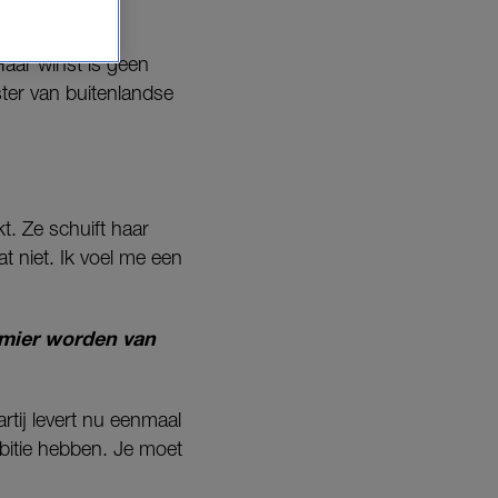
 LINDA.nl.
Haar winst is geen
ster van buitenlandse
t. Ze schuift haar
t niet. Ik voel me een
emier worden van
tij levert nu eenmaal
mbitie hebben. Je moet