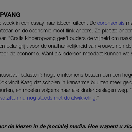
OPVANG
e week in een essay haar ideeën uiteen. De
coronacrisis
ma
ichtbaar, en de economie moet flink anders. Zo pleit ze onde
jaar. “Gratis kinderopvang geeft ouders de vrijheid om naa
leen belangrijk voor de onafhankelijkheid van vrouwen en d
 voor de economie. Want als iedereen meedoet kunnen we ste
ogessiever belasten’: hogere inkomens betalen dan een hog
Ook vindt Kaag dat scholen in kansarme buurten meer gel
uurten, en moeten volgens haar alle kindertoeslagen weg. “
we zitten nu nog steeds met de afwikkeling
.”
oor de kiezen in de (sociale) media. Hoe wapent u zi