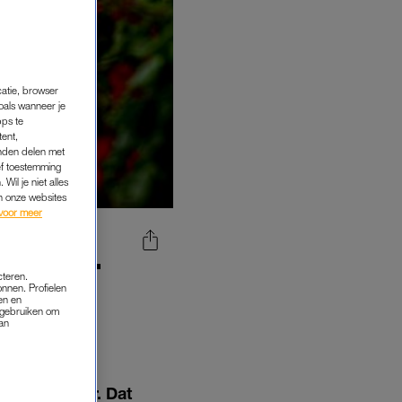
catie, browser
oals wanneer je
pps te
tent,
inden delen met
ef toestemming
Wil je niet alles
an onze websites
voor meer
: 'HET
cteren.
RD IS
onnen. Profielen
en en
s gebruiken om
van
 volgend jaar. Dat