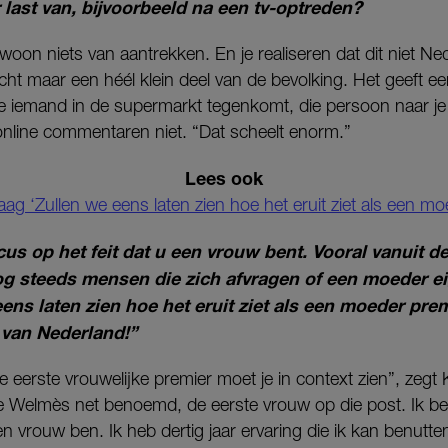
r last van, bijvoorbeeld na een tv-optreden?
oon niets van aantrekken. En je realiseren dat dit niet Ned
s echt maar een héél klein deel van de bevolking. Het geeft 
 je iemand in de supermarkt tegenkomt, die persoon naar je 
online commentaren niet. “Dat scheelt enorm.”
Lees ook
Kaag ‘Zullen we eens laten zien hoe het eruit ziet als een mo
ocus op het feit dat u een vrouw bent. Vooral vanuit d
nog steeds mensen die zich afvragen of een moeder ei
eens laten zien hoe het eruit ziet als een moeder pre
 van Nederland!”
 eerste vrouwelijke premier moet je in context zien”, zegt 
Welmès net benoemd, de eerste vrouw op die post. Ik ben
en vrouw ben. Ik heb dertig jaar ervaring die ik kan benutte