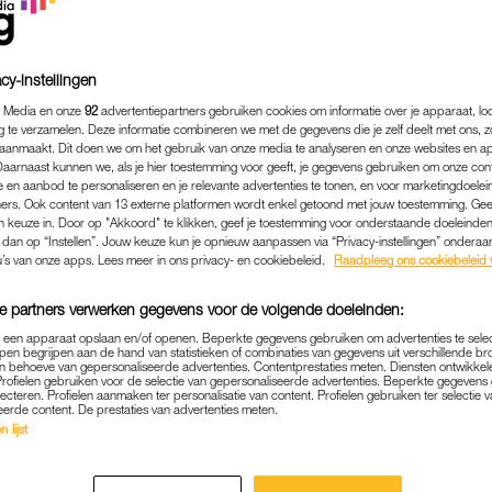
cy-instellingen
 Media en onze
92
advertentiepartners gebruiken cookies om informatie over je apparaat, lo
g te verzamelen. Deze informatie combineren we met de gegevens die je zelf deelt met ons, z
aanmaakt. Dit doen we om het gebruik van onze media te analyseren en onze websites en a
Daarnaast kunnen we, als je hier toestemming voor geeft, je gegevens gebruiken om onze con
 en aanbod te personaliseren en je relevante advertenties te tonen, en voor marketingdoele
ers. Ook content van 13 externe platformen wordt enkel getoond met jouw toestemming. Ge
gen keuze in. Door op "Akkoord" te klikken, geef je toestemming voor onderstaande doeleinden. 
k dan op “Instellen”. Jouw keuze kun je opnieuw aanpassen via “Privacy-instellingen” ondera
u’s van onze apps. Lees meer in ons privacy- en cookiebeleid.
Raadpleeg ons cookiebeleid 
PERSOONLIJK
|
LINDA.
e partners verwerken gegevens voor de volgende doeleinden:
IJSTTREKKER SIGRID KAAG
p een apparaat opslaan en/of openen. Beperkte gegevens gebruiken om advertenties te sele
IERSCHAP? MIJN ANTWOO
pen begrijpen aan de hand van statistieken of combinaties van gegevens uit verschillende br
 behoeve van gepersonaliseerde advertenties. Contentprestaties meten. Diensten ontwikkel
Profielen gebruiken voor de selectie van gepersonaliseerde advertenties. Beperkte gegeven
UITERAARD JA'
lecteren. Profielen aanmaken ter personalisatie van content. Profielen gebruiken ter selectie 
eerde content. De prestaties van advertenties meten.
04-09-2020
|
MADELIJNE DAUB
 lijst
ijsttrekker bij de Tweede Kamerverkiezingen in maart