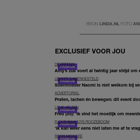
BRON
LINDA.NL
FOTO
AN
EXCLUSIEF VOOR JOU
DE ERFENIS
Amy’s zus voert al twintig jaar strijd om 
LEKKER SAMENGESTELD
Stiefmoeder Naomi is niet welkom bij ver
ADVERTORIAL
Praten, lachen én bewegen: dit event door
LIEVE HELEEN
Fred (55): 'Ik vind het moeilijk om meerde
FLOOR BAKHUYS ROOZEBOOM
'Ik kan weer eens niet laten me af te vr
ROOS MOGGRÉ