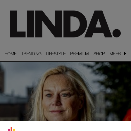
HOME
HOME
TRENDING
TRENDING
LIFESTYLE
LIFESTYLE
PREMIUM
PREMIUM
SHOP
SHOP
MEER
MEER