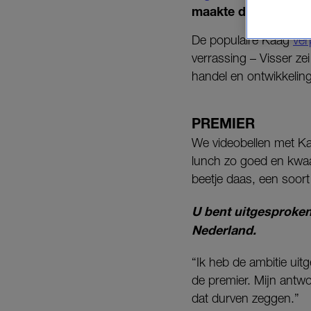
maakte de partij
vri
De populaire Kaag
ver
verrassing – Visser ze
handel en ontwikkeli
PREMIER
We videobellen met Kaa
lunch zo goed en kwaad
beetje daas, een soort
U bent uitgesproken
Nederland.
“Ik heb de ambitie ui
de premier. Mijn antwoo
dat durven zeggen.”