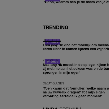
'"Roos, waarom heb je de naam van je ex 
TRENDING
LIEVE HELEEN
Fred (55): 'Ik vind het moeilijk om meerd
keren klaar te komen tijdens een vrijparti
VRIJPARTIJ
Noa (26): 'Ik moest in de spiegel kijken t
zij met me aan het seksen was en de tra
sprongen in mijn ogen'
OLCAY GULSEN
'Toen kwam dat formulier: welke naam wi
na uw huwelijk dragen? Tot mijn eigen
verbazing aarzelde ik geen moment'