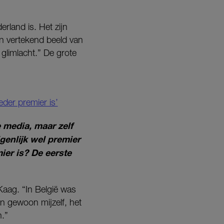
erland is. Het zijn
een vertekend beeld van
glimlacht.” De grote
eder premier is’
e media, maar zelf
genlijk wel premier
mier is? De eerste
Kaag. “In België was
 gewoon mijzelf, het
n.”