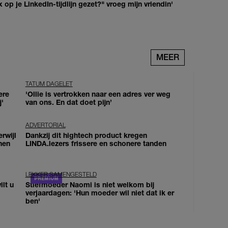
op je LinkedIn-tijdlijn gezet?" vroeg mijn vriendin'
MEER
TATUM DAGELET
ere
'Ollie is vertrokken naar een adres ver weg
j'
van ons. En dat doet pijn’
ADVERTORIAL
erwijl
Dankzij dit hightech product kregen
nen
LINDA.lezers frissere en schonere tanden
LEKKER SAMENGESTELD
lt u
Stiefmoeder Naomi is niet welkom bij
verjaardagen: 'Hun moeder wil niet dat ik er
ben'