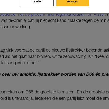
Instellen
Akkoord
jdagmiddag bekend
. Het eerste interview doet ze met
pletterde met 95 procent haar tegenkandidaat Ton Visser
. 
i van tevoren al dat hij niet echt kans maakte tegen de mini
ngssamenwerking.
g vlak voordat de partij de nieuwe lijsttrekker bekendmaak
 als het gaat naar binnen. Of ze zenuwachtig is? “Nee, da
 tussengevoel is het.”
 over uw ambitie: lijsttrekker worden van D66 én pr
tgesproken om D66 de grootste te maken. En de grootste par
rd is uiteraard ja. Iedereen die een partij leidt moet die a