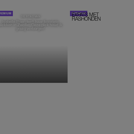
EXPATS MET
STOM!
DE STAD VAN
RASHONDEN
Isabelle Boer deelt haar favoriete
plekken in Zwolle: 'Deze plek houd ik
graag verborgen'
MONIQUE KLEMANN