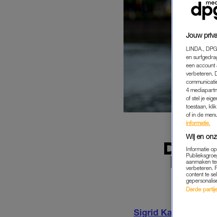
Jouw priva
LINDA., DPG
en surfgedra
een account 
verbeteren. 
communicatie
4 mediapartn
of stel je ei
toestaan, kli
of in de men
informatie.
Wij en onz
D66-L
Informatie o
PREM
Publieksgroe
aanmaken ten
verbeteren. 
content te se
gepersonalis
Derde partijen
Sigrid Kaag
is D66-l