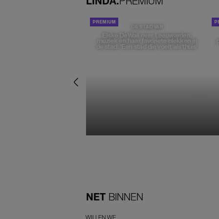
LINDA.
PREMIUM
DE STAD VAN
Elske DeWall over Leeuwarden,
muziek en haar favoriete plekken in
de stad: 'Een stad die voelt als thuis'
NET
BINNEN
WILLEN WE