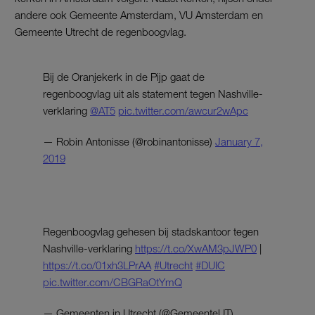
andere ook Gemeente Amsterdam, VU Amsterdam en
Gemeente Utrecht de regenboogvlag.
Bij de Oranjekerk in de Pijp gaat de
regenboogvlag uit als statement tegen Nashville-
verklaring
@AT5
pic.twitter.com/awcur2wApc
— Robin Antonisse (@robinantonisse)
January 7,
2019
Regenboogvlag gehesen bij stadskantoor tegen
Nashville-verklaring
https://t.co/XwAM3pJWP0
|
https://t.co/01xh3LPrAA
#Utrecht
#DUIC
pic.twitter.com/CBGRaOtYmQ
— Gemeenten in Utrecht (@GemeenteUT)