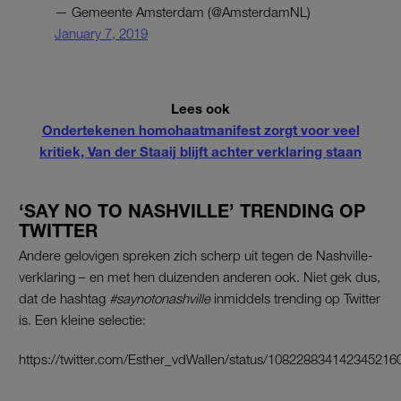
— Gemeente Amsterdam (@AmsterdamNL)
January 7, 2019
Lees ook
Ondertekenen homohaatmanifest zorgt voor veel
kritiek, Van der Staaij blijft achter verklaring staan
‘SAY NO TO NASHVILLE’ TRENDING OP
TWITTER
Andere gelovigen spreken zich scherp uit tegen de Nashville-
verklaring – en met hen duizenden anderen ook. Niet gek dus,
dat de hashtag
#saynotonashville
inmiddels trending op Twitter
is. Een kleine selectie:
https://twitter.com/Esther_vdWallen/status/108228834142345216