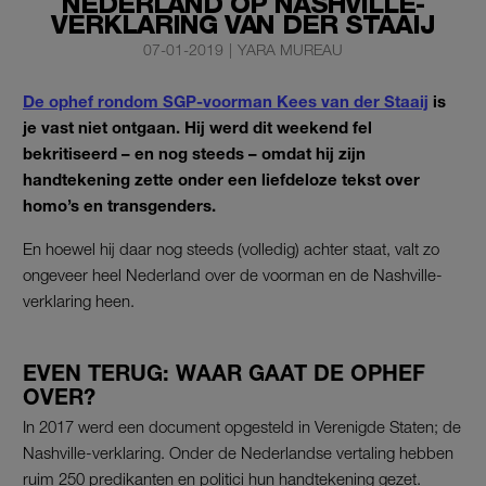
NEDERLAND OP NASHVILLE-
VERKLARING VAN DER STAAIJ
07-01-2019
|
YARA MUREAU
De ophef rondom SGP-voorman Kees van der Staaij
is
je vast niet ontgaan. Hij werd dit weekend fel
bekritiseerd – en nog steeds – omdat hij zijn
handtekening zette onder een liefdeloze tekst over
homo’s en transgenders.
En hoewel hij daar nog steeds (volledig) achter staat, valt zo
ongeveer heel Nederland over de voorman en de Nashville-
verklaring heen.
EVEN TERUG: WAAR GAAT DE OPHEF
OVER?
In 2017 werd een document opgesteld in Verenigde Staten; de
Nashville-verklaring. Onder de Nederlandse vertaling hebben
ruim 250 predikanten en politici hun handtekening gezet.