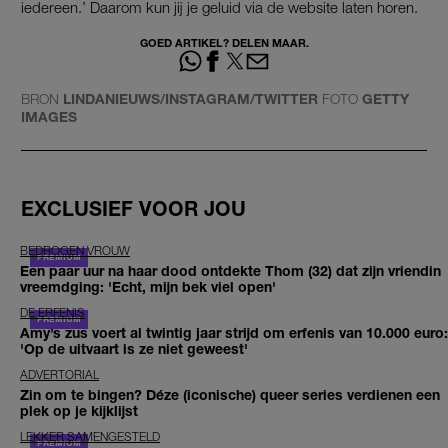
iedereen.’ Daarom kun jij je geluid via de website laten horen.
GOED ARTIKEL? DELEN MAAR.
BRON
LINDANIEUWS/INSTAGRAM/TWITTER
FOTO
GETTY
IMAGES
EXCLUSIEF VOOR JOU
BEDROGEN VROUW
Een paar uur na haar dood ontdekte Thom (32) dat zijn vriendin
vreemdging: 'Echt, mijn bek viel open'
DE ERFENIS
Amy’s zus voert al twintig jaar strijd om erfenis van 10.000 euro:
'Op de uitvaart is ze niet geweest'
ADVERTORIAL
Zin om te bingen? Déze (iconische) queer series verdienen een
plek op je kijklijst
LEKKER SAMENGESTELD