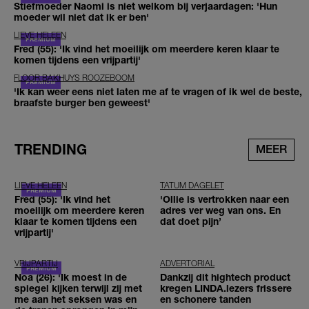
Stiefmoeder Naomi is niet welkom bij verjaardagen: 'Hun
moeder wil niet dat ik er ben'
LIEVE HELEEN
Fred (55): 'Ik vind het moeilijk om meerdere keren klaar te
komen tijdens een vrijpartij'
FLOOR BAKHUYS ROOZEBOOM
'Ik kan weer eens niet laten me af te vragen of ik wel de beste,
braafste burger ben geweest'
TRENDING
MEER
LIEVE HELEEN
TATUM DAGELET
Fred (55): 'Ik vind het
'Ollie is vertrokken naar een
moeilijk om meerdere keren
adres ver weg van ons. En
klaar te komen tijdens een
dat doet pijn’
vrijpartij'
VRIJPARTIJ
ADVERTORIAL
Noa (26): 'Ik moest in de
Dankzij dit hightech product
spiegel kijken terwijl zij met
kregen LINDA.lezers frissere
me aan het seksen was en
en schonere tanden