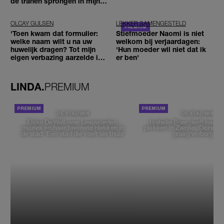
de tranen sprongen in mijn
ogen'
OLCAY GULSEN
LEKKER SAMENGESTELD
'Toen kwam dat formulier:
Stiefmoeder Naomi is niet
welke naam wilt u na uw
welkom bij verjaardagen:
huwelijk dragen? Tot mijn
'Hun moeder wil niet dat ik
eigen verbazing aarzelde ik
er ben'
geen moment'
LINDA.
PREMIUM
DE STAD VAN
DE STAD VAN
Elske DeWall over Leeuwarden,
Isabelle Boer deelt haar f
muziek en haar favoriete plekken in
plekken in Zwolle: 'Deze pl
de stad: 'Een stad die voelt als thuis'
graag verborgen'