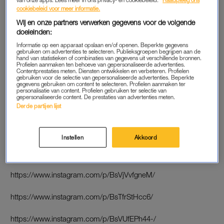
cookiebeleid voor meer informatie.
buigt zich over de vraag
of de Nederlandse Nashville-
Wij en onze partners verwerken gegevens voor de volgende
verklaring strafbaar is, maar hoelang dat gaat duren is nog niet
doeleinden:
bekend.
Informatie op een apparaat opslaan en/of openen. Beperkte gegevens
gebruiken om advertenties te selecteren. Publieksgroepen begrijpen aan de
hand van statistieken of combinaties van gegevens uit verschillende bronnen.
Profielen aanmaken ten behoeve van gepersonaliseerde advertenties.
BOZE BN’ERS
Contentprestaties meten. Diensten ontwikkelen en verbeteren. Profielen
gebruiken voor de selectie van gepersonaliseerde advertenties. Beperkte
Vanochtend werd in
dit stuk
al duidelijk dat veel Nederlanders
gegevens gebruiken om content te selecteren. Profielen aanmaken ter
personalisatie van content. Profielen gebruiken ter selectie van
– onder wie ook collega’s van Van der Staaij – enorm over zijn
gepersonaliseerde content. De prestaties van advertenties meten.
actie en uitlatingen vallen. Inmiddels doen ook bekende
Derde partijen lijst
Nederlanders uitspraken over de Nashville-verklaring én de
fractievoorzitter.
Instellen
Akkoord
Tekst gaat verder onder de posts.
https://www.instagram.com/p/BsVjVvfgneM/
https://www.instagram.com/p/BsTfrStHcc6/
https://www.instagram.com/p/BsVUfEPh44-/