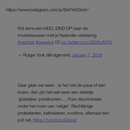
https://www.instagram.com/p/BsVYe53nzlr/
Rot eens een HEEL EIND OP naar de
middeleeuwen met je Nashville-verklaring.
#nashfail
#lovewins
🏳️‍🌈
pic.twitter.com/2SXAJN7ji1
— Rutger Vink (@rutgervink)
January 7, 2019
Daar gáán we weer…Is het niet de paus of een
imam, dan zijn het wel weer een stelletje
‘gristelijke’ predikanten…. Pure discriminatie
onder het mom van ‘religie’. Rechtlijnige
protestanten, katholieken, moslims, allemaal één
pot nat.
https://t.co/pvLoQjowxi