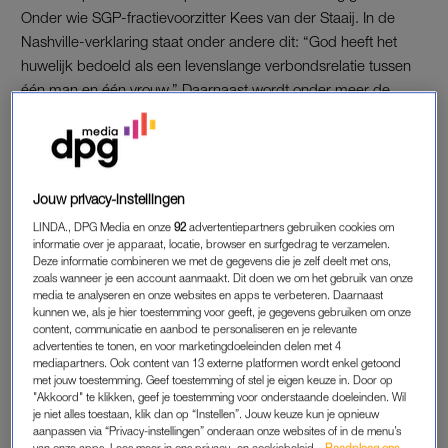
Onder wie SGP-fractievoorzitter Kees van der Staaij. In de
Nashville-verklaring staat onder andere dit: “God heeft het
huwelijk bedoeld als een levenslange verbondsrelatie tussen
één man en één vrouw.” Daarnaast wordt onder meer de
suggestie gewekt dat dit (homo’s en transgenders red.) zaken
zijn waarvan mensen kunnen ‘genezen’.
Jouw privacy-instellingen
AANGIFTE TEGEN VAN DER STAAIJ
LINDA., DPG Media en onze
92
advertentiepartners gebruiken cookies om
Fractievoorzitter van der Staaij heeft geen spijt van zijn steun
informatie over je apparaat, locatie, browser en surfgedrag te verzamelen.
aan de Nashville-verklaring. “De SGP heeft er nooit een
Deze informatie combineren we met de gegevens die je zelf deelt met ons,
geheim van gemaakt te staan voor de Bijbelse noties over
zoals wanneer je een account aanmaakt. Dit doen we om het gebruik van onze
media te analyseren en onze websites en apps te verbeteren. Daarnaast
huwelijk, gezin en seksualiteit. In lijn daarmee heb ik
kunnen we, als je hier toestemming voor geeft, je gegevens gebruiken om onze
aangegeven dat ik me kan vinden in de strekking van de
content, communicatie en aanbod te personaliseren en je relevante
advertenties te tonen, en voor marketingdoeleinden delen met 4
Nashville-verklaring.” Duizenden Nederlanders zijn woedend
mediapartners. Ook content van 13 externe platformen wordt enkel getoond
op de voorman vanwege zijn uitspraken. Daarom hebben
met jouw toestemming. Geef toestemming of stel je eigen keuze in. Door op
"Akkoord" te klikken, geef je toestemming voor onderstaande doeleinden. Wil
meerdere mensen al aangekondigd aangifte tegen hem te
je niet alles toestaan, klik dan op “Instellen”. Jouw keuze kun je opnieuw
doen. De verklaring leeft enorm in de samenleving, en daarom
aanpassen via “Privacy-instellingen” onderaan onze websites of in de menu’s
is het Openbaar Ministerie een onderzoek gestart.
Het OM
van onze apps. Lees meer in ons privacy- en cookiebeleid.
Raadpleeg ons