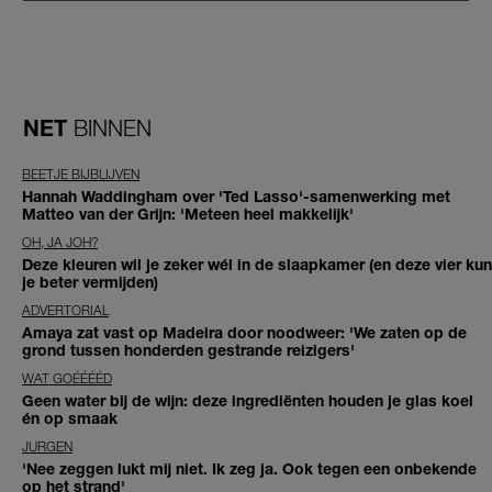
NET
BINNEN
BEETJE BIJBLIJVEN
Hannah Waddingham over 'Ted Lasso'-samenwerking met
Matteo van der Grijn: 'Meteen heel makkelijk'
OH, JA JOH?
Deze kleuren wil je zeker wél in de slaapkamer (en deze vier kun
je beter vermijden)
ADVERTORIAL
Amaya zat vast op Madeira door noodweer: 'We zaten op de
grond tussen honderden gestrande reizigers'
WAT GOÉÉÉÉD
Geen water bij de wijn: deze ingrediënten houden je glas koel
én op smaak
JURGEN
'Nee zeggen lukt mij niet. Ik zeg ja. Ook tegen een onbekende
op het strand'