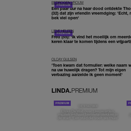
BEDROGEN VROUW
Een paar uur na haar dood ontdekte Th
(32) dat zijn vriendin vreemdging: 'Echt, 
bek viel open'
LIEVE HELEEN
Fred (55): 'Ik vind het moeilijk om meerd
keren klaar te komen tijdens een vrijparti
OLCAY GULSEN
'Toen kwam dat formulier: welke naam wi
na uw huwelijk dragen? Tot mijn eigen
verbazing aarzelde ik geen moment'
LINDA.
PREMIUM
DE STAD VAN
Elske DeWall over Leeuwarden,
muziek en haar favoriete plekken in
de stad: 'Een stad die voelt als thuis'