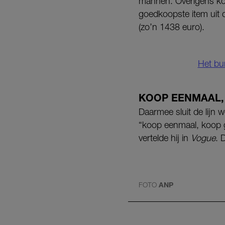
mannen. Overigens kom
goedkoopste item uit 
(zo’n 1438 euro).
Het bur
KOOP EENMAAL,
Daarmee sluit de lijn w
“koop eenmaal, koop go
vertelde hij in
Vogue
. 
FOTO
ANP