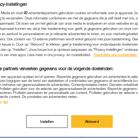
cy-instellingen
 Media en onze
92
advertentiepartners gebruiken cookies om informatie over je apparaat, lo
g te verzamelen. Deze informatie combineren we met de gegevens die je zelf deelt met ons, z
aanmaakt. Dit doen we om het gebruik van onze media te analyseren en onze websites en a
Daarnaast kunnen we, als je hier toestemming voor geeft, je gegevens gebruiken om onze con
 en aanbod te personaliseren en je relevante advertenties te tonen, en voor marketingdoele
ers. Ook content van 13 externe platformen wordt enkel getoond met jouw toestemming. Ge
gen keuze in. Door op "Akkoord" te klikken, geef je toestemming voor onderstaande doeleinden. 
k dan op “Instellen”. Jouw keuze kun je opnieuw aanpassen via “Privacy-instellingen” ondera
u’s van onze apps. Lees meer in ons privacy- en cookiebeleid.
Raadpleeg ons cookiebeleid 
e partners verwerken gegevens voor de volgende doeleinden:
p een apparaat opslaan en/of openen. Beperkte gegevens gebruiken om advertenties te sele
pen begrijpen aan de hand van statistieken of combinaties van gegevens uit verschillende br
NIEUWS
|
ASJEMENOU
 behoeve van gepersonaliseerde advertenties. Contentprestaties meten. Diensten ontwikkel
Profielen gebruiken voor de selectie van gepersonaliseerde advertenties. Beperkte gegeven
IEMAND MINDER DAN PRI
lecteren. Profielen aanmaken ter personalisatie van content. Profielen gebruiken ter selectie 
eerde content. De prestaties van advertenties meten.
NTHULT EIGEN KLEDINGLI
 lijst
13-11-2020
|
SUZETTE HERMSEN
Instellen
Akkoord
et de eerste de beste persoon waar je aan denkt als 
toch is het niemand minder dan prins Charles die don