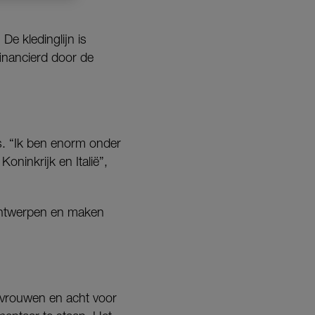
De kledinglijn is
financierd door de
s. “Ik ben enorm onder
oninkrijk en Italië”,
 ontwerpen en maken
or vrouwen en acht voor