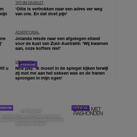
TATUM DAGELET
om
'Ollie is vertrokken naar een adres ver weg
mijn
van ons. En dat doet pijn’
ADVERTORIAL
ere
Jolanda reisde naar een afgelegen eiland
j'
voor de kust van Zuid-Australië: 'Wij kwamen
aan, onze koffers niet'
VRIJPARTIJ
lt u
Noa (26): 'Ik moest in de spiegel kijken terwijl
zij met me aan het seksen was en de tranen
sprongen in mijn ogen'
EXPATS MET
STOM!
DE STAD VAN
RASHONDEN
Isabelle Boer deelt haar favoriete
plekken in Zwolle: 'Deze plek houd ik
graag verborgen'