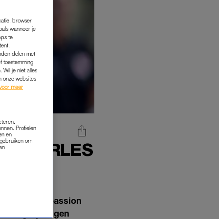
catie, browser
oals wanneer je
pps te
tent,
inden delen met
ef toestemming
Wil je niet alles
an onze websites
voor meer
cteren.
onnen. Profielen
en en
s gebruiken om
NS CHARLES
van
JN
het gaat om ‘passion
derdag zijn eigen