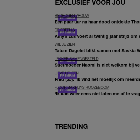
EXCLUSIEF VOOR JOU
BEDROGEN VROUW
Een paar uur na haar dood ontdekte Thom 
DE ERFENIS
Amy’s zus voert al twintig jaar strijd om 
WIL JE ZIEN
Tatum Dagelet blikt samen met Saskia W
LEKKER SAMENGESTELD
Stiefmoeder Naomi is niet welkom bij ver
LIEVE HELEEN
Fred (55): 'Ik vind het moeilijk om meerde
FLOOR BAKHUYS ROOZEBOOM
'Ik kan weer eens niet laten me af te vr
TRENDING