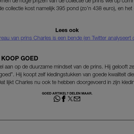
en de hoge prijzen van de collectie de prins wel op comm
de collectie kost namelijk 395 pond (zo’n 438 euro), en he
Lees ook
eau van prins Charles is een bende (en Twitter analyseert 
 KOOP GOED
el aan op de duurzame mindset van de prins. Hij gelooft zelf
ed”. Hij koopt zelf kledingstukken van goede kwaliteit die
Dat lijkt Charles nu ook te hebben doorgevoerd in zijn kledin
GOED ARTIKEL? DELEN MAAR.