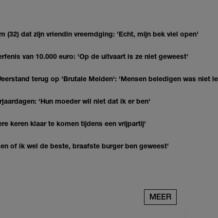
(32) dat zijn vriendin vreemdging: 'Echt, mijn bek viel open'
erfenis van 10.000 euro: 'Op de uitvaart is ze niet geweest'
eerstand terug op 'Brutale Meiden': 'Mensen beledigen was niet l
jaardagen: 'Hun moeder wil niet dat ik er ben'
re keren klaar te komen tijdens een vrijpartij'
agen of ik wel de beste, braafste burger ben geweest'
MEER