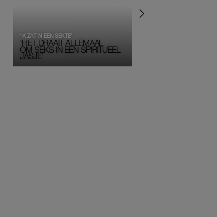
‘IK ZAT IN EEN SEKTE’
‘HET DRAAIT ALLEMAAL
OM SEKS IN EEN SPIRITUEEL 
JASJE’