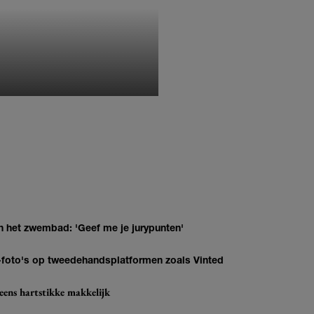
MONIQUE KLEMANN
n het zwembad: 'Geef me je jurypunten'
AI-foto's op tweedehandsplatformen zoals Vinted
eens hartstikke makkelijk