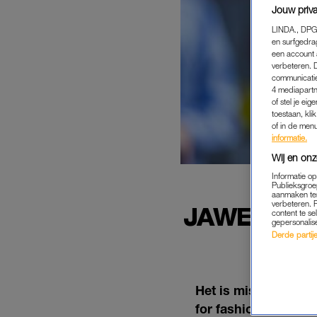
Jouw priva
LINDA., DPG
en surfgedra
een account 
verbeteren. 
communicatie
4 mediapartn
of stel je ei
toestaan, kli
of in de men
informatie.
Wij en onz
Informatie o
Publieksgroe
aanmaken ten
verbeteren. 
JAWEL - N
content te se
gepersonalis
O
Derde partijen
Het is misschien ni
for fashion’, maar 