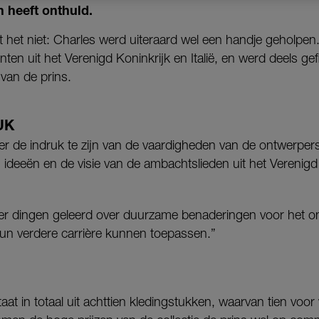
n heeft onthuld.
t het niet: Charles werd uiteraard wel een handje geholpen. 
en uit het Verenigd Koninkrijk en Italië, en werd deels ge
 van de prins.
UK
der de indruk te zijn van de vaardigheden van de ontwerper
 ideeën en de visie van de ambachtslieden uit het Verenigd K
hier dingen geleerd over duurzame benaderingen voor het
n hun verdere carrière kunnen toepassen.”
staat in totaal uit achttien kledingstukken, waarvan tien vo