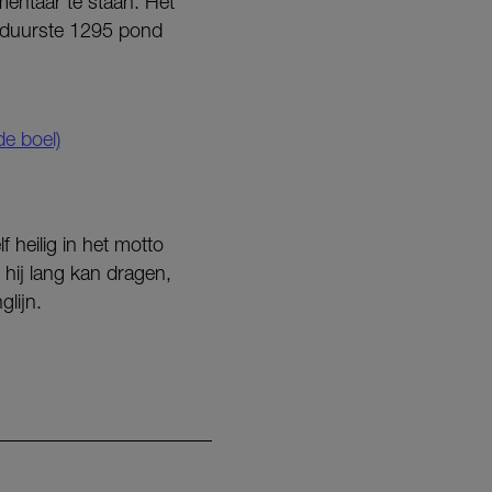
entaar te staan. Het
t duurste 1295 pond
de boel)
 heilig in het motto
 hij lang kan dragen,
glijn.