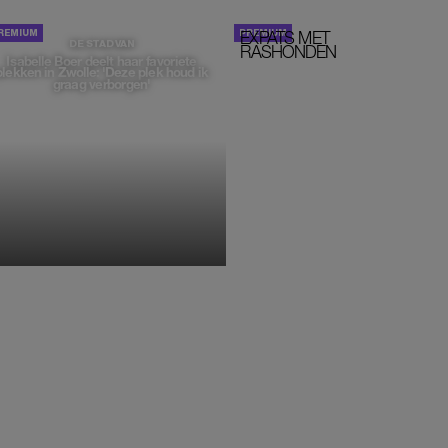
EXPATS MET
STOM!
DE STAD VAN
RASHONDEN
Isabelle Boer deelt haar favoriete
plekken in Zwolle: 'Deze plek houd ik
graag verborgen'
MONIQUE KLEMANN