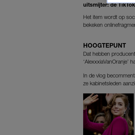
uitsmijter: de TikT
Het item wordt op soc
bekeken onlinefragmen
HOOGTEPUNT
Dat hebben producent
‘AlexxxiaVanOranje’ h
In de vlog becommentar
ze kabinetsleden aanzi