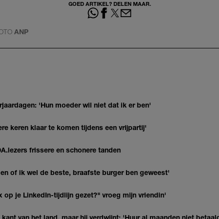
GOED ARTIKEL? DELEN MAAR.
OTO
ANP
jaardagen: 'Hun moeder wil niet dat ik er ben'
re keren klaar te komen tijdens een vrijpartij'
DA.lezers frissere en schonere tanden
agen of ik wel de beste, braafste burger ben geweest'
op je LinkedIn-tijdlijn gezet?" vroeg mijn vriendin'
kant van het land, maar hij verdwijnt: 'Huur al maanden niet betaal