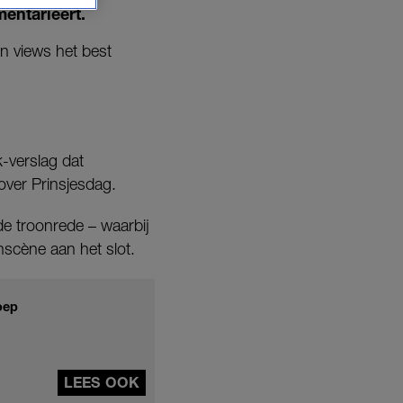
mentarieert.
n views het best
-verslag dat
over Prinsjesdag.
de troonrede – waarbij
nscène aan het slot.
oep
LEES OOK