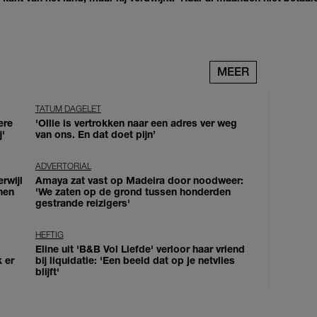
MEER
TATUM DAGELET
ere
'Ollie is vertrokken naar een adres ver weg
j'
van ons. En dat doet pijn’
ADVERTORIAL
erwijl
Amaya zat vast op Madeira door noodweer:
nen
'We zaten op de grond tussen honderden
gestrande reizigers'
HEFTIG
Eline uit 'B&B Vol Liefde' verloor haar vriend
k er
bij liquidatie: 'Een beeld dat op je netvlies
blijft'