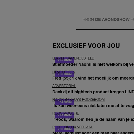
BRON
DE AVONDSHOW
F
EXCLUSIEF VOOR JOU
LEKKER SAMENGESTELD
Stiefmoeder Naomi is niet welkom bij ver
LIEVE HELEEN
Fred (55): 'Ik vind het moeilijk om meerde
ADVERTORIAL
Dankzij dit hightech product kregen LIN
FLOOR BAKHUYS ROOZEBOOM
'Ik kan weer eens niet laten me af te vr
ROOS MOGGRÉ
'"Roos, waarom heb je de naam van je ex 
PERSOONLIJK VERHAAL
Merel verhuist voor een man naar andere 