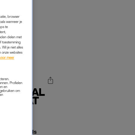
catie, browser
oals wanneer je
pps te
tent,
inden delen met
ef toestemming
Wil je niet alles
an onze websites
voor meer
cteren.
onnen. Profielen
en en
DAANTAL
s gebruiken om
van
'IK ZAT
ETS'
esdag, met als