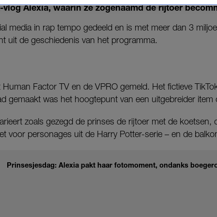
ok-vlog Alexia, waarin ze zogenaamd de rijtoer becom
ial media in rap tempo gedeeld en is met meer dan 3 miljoe
t uit de geschiedenis van het programma.
 Human Factor TV en de VPRO gemeld. Het fictieve TikTok
ad gemaakt was het hoogtepunt van een uitgebreider item 
ieert zoals gezegd de prinses de rijtoer met de koetsen, 
et voor personages uit de Harry Potter-serie – en de balko
Prinsesjesdag: Alexia pakt haar fotomoment, ondanks boeger