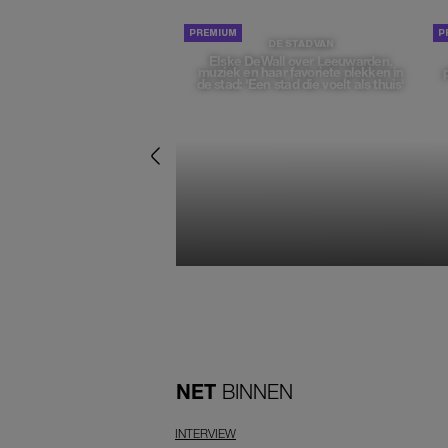
DE STAD VAN
Elske DeWall over Leeuwarden,
muziek en haar favoriete plekken in
de stad: 'Een stad die voelt als thuis'
NET
BINNEN
INTERVIEW