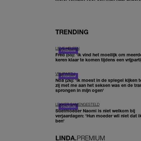
TRENDING
LIEVE HELEEN
Fred (55): 'Ik vind het moeilijk om meerd
keren klaar te komen tijdens een vrijparti
VRIJPARTIJ
Noa (26): 'Ik moest in de spiegel kijken t
zij met me aan het seksen was en de tra
sprongen in mijn ogen'
LEKKER SAMENGESTELD
Stiefmoeder Naomi is niet welkom bij
verjaardagen: 'Hun moeder wil niet dat i
ben'
LINDA.
PREMIUM