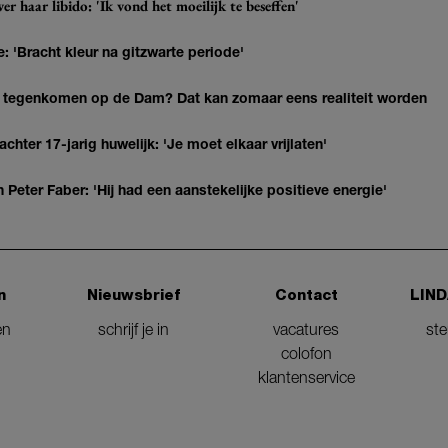
r haar libido: 'Ik vond het moeilijk te beseffen'
: 'Bracht kleur na gitzwarte periode'
 tegenkomen op de Dam? Dat kan zomaar eens realiteit worden
hter 17-jarig huwelijk: 'Je moet elkaar vrijlaten'
Peter Faber: 'Hij had een aanstekelijke positieve energie'
n
Nieuwsbrief
Contact
LIND
en
schrijf je in
vacatures
st
colofon
klantenservice