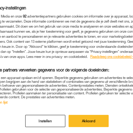
cy-instellingen
 Media en onze
92
advertentiepartners gebruiken cookies om informatie over je apparaat, lo
g te verzamelen. Deze informatie combineren we met de gegevens die je zelf deelt met ons, z
aanmaakt. Dit doen we om het gebruik van onze media te analyseren en onze websites en a
Daarnaast kunnen we, als je hier toestemming voor geeft, je gegevens gebruiken om onze con
 en aanbod te personaliseren en je relevante advertenties te tonen, en voor marketingdoele
ers. Ook content van 13 externe platformen wordt enkel getoond met jouw toestemming. Ge
gen keuze in. Door op "Akkoord" te klikken, geef je toestemming voor onderstaande doeleinden. 
k dan op “Instellen”. Jouw keuze kun je opnieuw aanpassen via “Privacy-instellingen” ondera
u’s van onze apps. Lees meer in ons privacy- en cookiebeleid.
Raadpleeg ons cookiebeleid 
e partners verwerken gegevens voor de volgende doeleinden:
p een apparaat opslaan en/of openen. Beperkte gegevens gebruiken om advertenties te sele
MEDIA
|
MOET JE EVEN ZIEN
pen begrijpen aan de hand van statistieken of combinaties van gegevens uit verschillende br
 behoeve van gepersonaliseerde advertenties. Contentprestaties meten. Diensten ontwikkel
ONDSHOW' BREEKT RECOR
Profielen gebruiken voor de selectie van gepersonaliseerde advertenties. Beperkte gegeven
lecteren. Profielen aanmaken ter personalisatie van content. Profielen gebruiken ter selectie 
MET TIKTOK-VLOG ALEXIA: 
eerde content. De prestaties van advertenties meten.
 lijst
TERLIJK IN DE KUTSTE KO
21-09-2023
|
MARTINE FINDHAMMER-SCHUT
Instellen
Akkoord
ze maakte ‘De Avondshow’ een compilatie van Prinsj