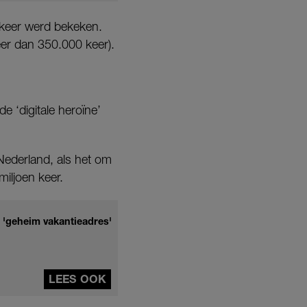
n keer werd bekeken.
er dan 350.000 keer).
e ‘digitale heroïne’
 Nederland, als het om
miljoen keer.
 'geheim vakantieadres'
LEES OOK