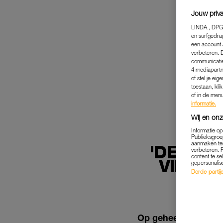
Jouw priva
LINDA., DPG
en surfgedra
een account 
verbeteren. 
communicatie
4 mediapartn
of stel je ei
toestaan, kli
of in de men
informatie.
Wij en onz
Informatie o
Publieksgroe
aanmaken ten
'DE AV
verbeteren. 
content te se
VIEWS 
gepersonalis
Derde partijen
LET
Op geheel eigen wij