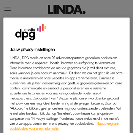
HOME
HOME
TRENDING
TRENDING
LIFESTYLE
LIFESTYLE
PREMIUM
PREMIUM
SHOP
SHOP
Jouw privacy-instellingen
LINDA., DPG Media en onze
92
advertentiepartners gebruiken cookies om
Volg ons
informatie over je apparaat, locatie, browser en surfgedrag te verzamelen.
Deze informatie combineren we met de gegevens die je zelf deelt met ons,
zoals wanneer je een account aanmaakt. Dit doen we om het gebruik van onze
media te analyseren en onze websites en apps te verbeteren. Daarnaast
kunnen we, als je hier toestemming voor geeft, je gegevens gebruiken om onze
content, communicatie en aanbod te personaliseren en je relevante
advertenties te tonen, en voor marketingdoeleinden delen met 4
mediapartners. Ook content van 13 externe platformen wordt enkel getoond
Adverteren
met jouw toestemming. Geef toestemming of stel je eigen keuze in. Door op
"Akkoord" te klikken, geef je toestemming voor onderstaande doeleinden. Wil
mogelijkheden
je niet alles toestaan, klik dan op “Instellen”. Jouw keuze kun je opnieuw
aanpassen via “Privacy-instellingen” onderaan onze websites of in de menu’s
van onze apps. Lees meer in ons privacy- en cookiebeleid.
Raadpleeg ons
Nieuwsbrief
cookiebeleid voor meer informatie.