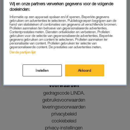
schrijf je in
Wij en onze partners verwerken gegevens voor de volgende
doeleinden:
Informatie op een apparaat opslaan en/of openen. Beperkte gegevens
Contact
gebruiken om advertenties te selecteren. Publieksgroepen begrijpen aan de
hand van statistieken of combinaties van gegevens uit verschillende bronnen.
vacatures
Profielen aanmaken ten behoeve van gepersonaliseerde advertenties.
Contentprestaties meten. Diensten ontwikkelen en verbeteren. Profielen
colofon
gebruiken voor de selectie van gepersonaliseerde advertenties. Beperkte
gegevens gebruiken om content te selecteren. Profielen aanmaken ter
klantenservice
personalisatie van content. Profielen gebruiken ter selectie van
gepersonaliseerde content. De prestaties van advertenties meten.
Derde partijen lijst
LINDA.foundation
steun gezinnen
Instellen
Akkoord
Voorwaarden
gedragscode LINDA.
gebruiksvoorwaarden
leveringsvoorwaarden
privacybeleid
cookiebeleid
privacy-instellingen