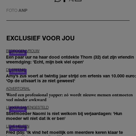
FOTO
ANP
EXCLUSIEF VOOR JOU
BEDROGEN VROUW
Een paar uur na haar dood ontdekte Thom (32) dat zijn vriendin
vreemdging: 'Echt, mijn bek viel open'
DE ERFENIS
Amy’s zus voert al twintig jaar strijd om erfenis van 10.000 euro:
'Op de uitvaart is ze niet geweest'
ADVERTORIAL
Word een professional yapper: zó wordt nieuwe mensen ontmoeten
veel minder awkward
LEKKER SAMENGESTELD
Stiefmoeder Naomi is niet welkom bij verjaardagen: 'Hun
moeder wil niet dat ik er ben'
LIEVE HELEEN
Fred (55): 'Ik vind het moeilijk om meerdere keren klaar te