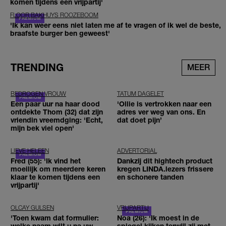
komen tijdens een vrijpartij'
FLOOR BAKHUYS ROOZEBOOM
'Ik kan weer eens niet laten me af te vragen of ik wel de beste,
braafste burger ben geweest'
TRENDING
MEER
BEDROGEN VROUW
TATUM DAGELET
Een paar uur na haar dood
'Ollie is vertrokken naar een
ontdekte Thom (32) dat zijn
adres ver weg van ons. En
vriendin vreemdging: 'Echt,
dat doet pijn’
mijn bek viel open'
LIEVE HELEEN
ADVERTORIAL
Fred (55): 'Ik vind het
Dankzij dit hightech product
moeilijk om meerdere keren
kregen LINDA.lezers frissere
klaar te komen tijdens een
en schonere tanden
vrijpartij'
OLCAY GULSEN
VRIJPARTIJ
'Toen kwam dat formulier:
Noa (26): 'Ik moest in de
welke naam wilt u na uw
spiegel kijken terwijl zij met