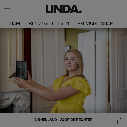
HOME
HOME
TRENDING
TRENDING
LIFESTYLE
LIFESTYLE
PREMIUM
PREMIUM
SHOP
SHOP
BINNENLAND
|
VOOR DE RECHTER