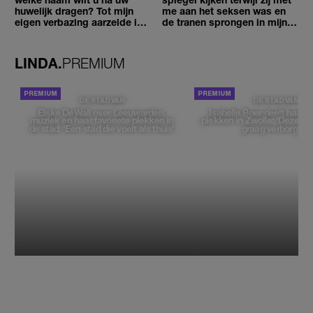
huwelijk dragen? Tot mijn
me aan het seksen was en
eigen verbazing aarzelde ik
de tranen sprongen in mijn
geen moment'
ogen'
LINDA.
PREMIUM
DE STAD VAN
DE STAD VAN
Elske DeWall over Leeuwarden,
Isabelle Boer deelt haar f
muziek en haar favoriete plekken in
plekken in Zwolle: 'Deze pl
de stad: 'Een stad die voelt als thuis'
graag verborgen'