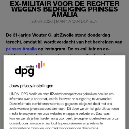
EX-MILITAIR VOOR DE RECHTER
WEGENS BEDREIGING PRINSES
AMALIA
30-04-2020
|
MARINA VAN DONGEN
De 31-jarige Wouter G. uit Zwolle stond donderdag
terecht, omdat hij wordt verdacht van het bedreigen van
prinses Amalia
op Instagram. De ex-militair en ex-
dakloze dreigde haar op te zoeken op Koningsdag en
naar haar school te komen.
Ook zou hij een schoolvriend van de prinses met de dood
Jouw privacy-instellingen
hebben bedreigd.
LINDA., DPG Media en onze
92
advertentiepartners gebruiken cookies om
informatie over je apparaat, locatie, browser en surfgedrag te verzamelen.
Deze informatie combineren we met de gegevens die je zelf deelt met ons,
BEDREIGING
zoals wanneer je een account aanmaakt. Dit doen we om het gebruik van onze
‘Ik denk dat ik een slachtoffertje ga maken. Je weet al wie’,
media te analyseren en onze websites en apps te verbeteren. Daarnaast
kunnen we, als je hier toestemming voor geeft, je gegevens gebruiken om onze
zou de verdachte naar de schoolvriend gestuurd hebben.
Hart
content, communicatie en aanbod te personaliseren en je relevante
van Nederland
bericht dat hij ook heeft gedreigd met
advertenties te tonen, en voor marketingdoeleinden delen met 4